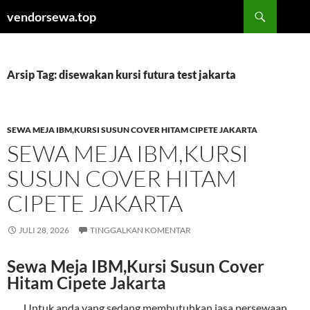
Langsung
Cari
vendorsewa.top
ke
isi
Arsip Tag: disewakan kursi futura test jakarta
SEWA MEJA IBM,KURSI SUSUN COVER HITAM CIPETE JAKARTA
SEWA MEJA IBM,KURSI
SUSUN COVER HITAM
CIPETE JAKARTA
JULI 28, 2026
TINGGALKAN KOMENTAR
Sewa Meja IBM,Kursi Susun Cover
Hitam Cipete Jakarta
Untuk anda yang sedang membutuhkan jasa persewaan