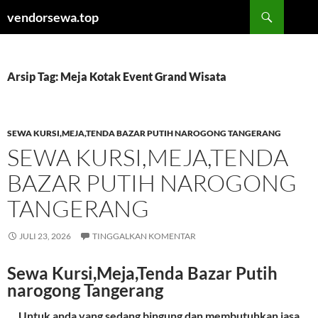
Langsung
Cari
vendorsewa.top
ke
isi
Arsip Tag: Meja Kotak Event Grand Wisata
SEWA KURSI,MEJA,TENDA BAZAR PUTIH NAROGONG TANGERANG
SEWA KURSI,MEJA,TENDA
BAZAR PUTIH NAROGONG
TANGERANG
JULI 23, 2026
TINGGALKAN KOMENTAR
Sewa Kursi,Meja,Tenda Bazar Putih
narogong Tangerang
Untuk anda yang sedang bingung dan membutuhkan jasa