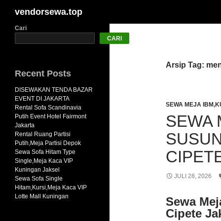
Cari
vendorsewa.top
Langsung
Cari
CARI
ke
isi
Arsip Tag: me
Recent Posts
DISEWAKAN TENDA BAZAR
EVENT DI JAKARTA
SEWA MEJA IBM,K
Rental Sofa Scandinavia
SEWA 
Putih Event Hotel Fairmont
Jakarta
SUSUN
Rental Ruang Partisi
Putih,Meja Partisi Depok
CIPET
Sewa Sofa Hitam Type
Single,Meja Kaca VIP
Kuningan Jaksel
JULI 28, 2026
Sewa Sofa Single
Hitam,Kursi,Meja Kaca VIP
Lotte Mall Kuningan
Sewa Mej
Cipete Ja