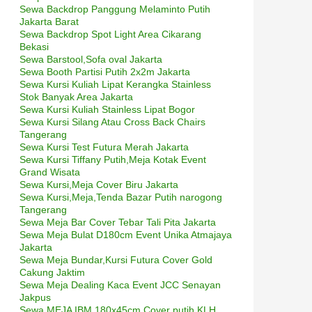
Sewa Backdrop Panggung Melaminto Putih
Jakarta Barat
Sewa Backdrop Spot Light Area Cikarang
Bekasi
Sewa Barstool,Sofa oval Jakarta
Sewa Booth Partisi Putih 2x2m Jakarta
Sewa Kursi Kuliah Lipat Kerangka Stainless
Stok Banyak Area Jakarta
Sewa Kursi Kuliah Stainless Lipat Bogor
Sewa Kursi Silang Atau Cross Back Chairs
Tangerang
Sewa Kursi Test Futura Merah Jakarta
Sewa Kursi Tiffany Putih,Meja Kotak Event
Grand Wisata
Sewa Kursi,Meja Cover Biru Jakarta
Sewa Kursi,Meja,Tenda Bazar Putih narogong
Tangerang
Sewa Meja Bar Cover Tebar Tali Pita Jakarta
Sewa Meja Bulat D180cm Event Unika Atmajaya
Jakarta
Sewa Meja Bundar,Kursi Futura Cover Gold
Cakung Jaktim
Sewa Meja Dealing Kaca Event JCC Senayan
Jakpus
Sewa MEJA IBM 180x45cm Cover putih KLH