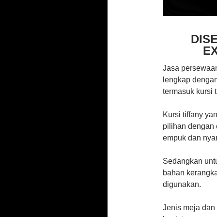
DIS
EX
Jasa persewaan
lengkap dengan
termasuk kursi 
Kursi tiffany ya
pilihan dengan 
empuk dan nya
Sedangkan untuk
bahan kerangka
digunakan.
Jenis meja dan 