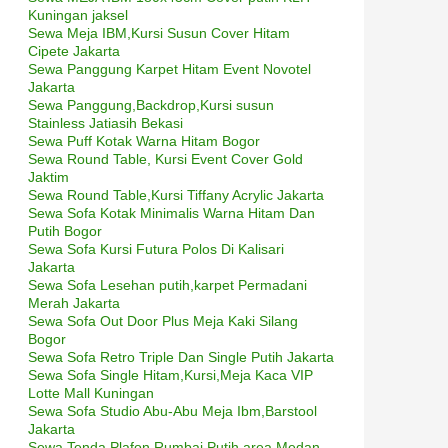
Kuningan jaksel
Sewa Meja IBM,Kursi Susun Cover Hitam
Cipete Jakarta
Sewa Panggung Karpet Hitam Event Novotel
Jakarta
Sewa Panggung,Backdrop,Kursi susun
Stainless Jatiasih Bekasi
Sewa Puff Kotak Warna Hitam Bogor
Sewa Round Table, Kursi Event Cover Gold
Jaktim
Sewa Round Table,Kursi Tiffany Acrylic Jakarta
Sewa Sofa Kotak Minimalis Warna Hitam Dan
Putih Bogor
Sewa Sofa Kursi Futura Polos Di Kalisari
Jakarta
Sewa Sofa Lesehan putih,karpet Permadani
Merah Jakarta
Sewa Sofa Out Door Plus Meja Kaki Silang
Bogor
Sewa Sofa Retro Triple Dan Single Putih Jakarta
Sewa Sofa Single Hitam,Kursi,Meja Kaca VIP
Lotte Mall Kuningan
Sewa Sofa Studio Abu-Abu Meja Ibm,Barstool
Jakarta
Sewa Tenda Plafon Rumbai Putih area Medan