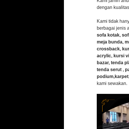
Kami jamin and
dengan kualitas
Kami tidak han
berbagai jenis a
sofa kotak, sof
meja bunda, mej
crossback, kurs
acrylic, kursi v
bazar, tenda pl
tenda serut , p
podium,karpet,
kami sewakan.