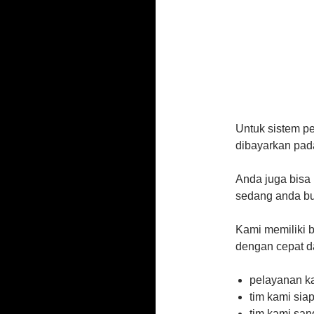
Untuk sistem p
dibayarkan pada
Anda juga bisa 
sedang anda bu
Kami memiliki 
dengan cepat d
pelayanan k
tim kami sia
tim kami san