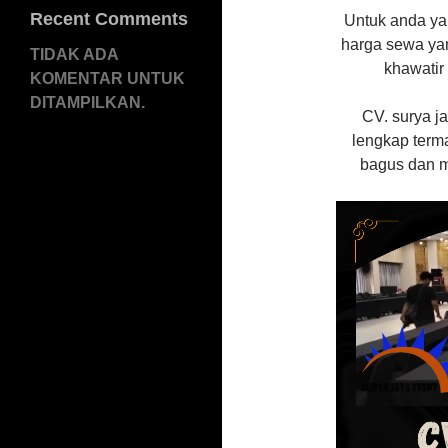
Recent Comments
Untuk anda y
harga sewa ya
TIDAK ADA
khawatir
KOMENTAR UNTUK
DITAMPILKAN.
CV. surya j
lengkap term
bagus dan m