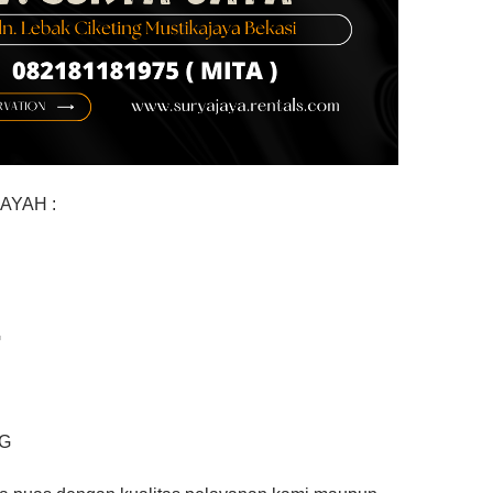
AYAH :
G
G