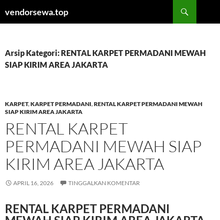
Langsung
Cari
vendorsewa.top
ke
isi
Arsip Kategori: RENTAL KARPET PERMADANI MEWAH
SIAP KIRIM AREA JAKARTA
KARPET
,
KARPET PERMADANI
,
RENTAL KARPET PERMADANI MEWAH
SIAP KIRIM AREA JAKARTA
RENTAL KARPET
PERMADANI MEWAH SIAP
KIRIM AREA JAKARTA
APRIL 16, 2026
TINGGALKAN KOMENTAR
RENTAL KARPET PERMADANI