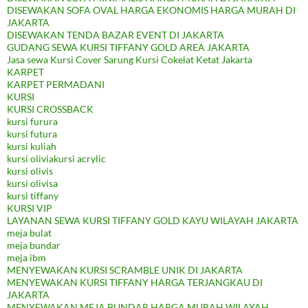
DISEWAKAN SOFA OVAL HARGA EKONOMIS HARGA MURAH DI
JAKARTA
DISEWAKAN TENDA BAZAR EVENT DI JAKARTA
GUDANG SEWA KURSI TIFFANY GOLD AREA JAKARTA
Jasa sewa Kursi Cover Sarung Kursi Cokelat Ketat Jakarta
KARPET
KARPET PERMADANI
KURSI
KURSI CROSSBACK
kursi furura
kursi futura
kursi kuliah
kursi oliviakursi acrylic
kursi olivis
kursi olivisa
kursi tiffany
KURSI VIP
LAYANAN SEWA KURSI TIFFANY GOLD KAYU WILAYAH JAKARTA
meja bulat
meja bundar
meja ibm
MENYEWAKAN KURSI SCRAMBLE UNIK DI JAKARTA
MENYEWAKAN KURSI TIFFANY HARGA TERJANGKAU DI
JAKARTA
MENYEWAKAN MEJA BUNDAR HARGA MURAH WILAYAH