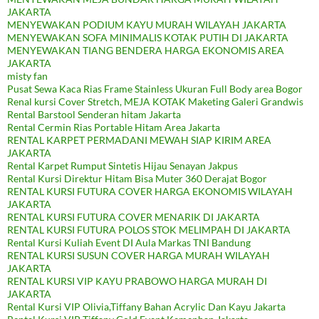
JAKARTA
MENYEWAKAN PODIUM KAYU MURAH WILAYAH JAKARTA
MENYEWAKAN SOFA MINIMALIS KOTAK PUTIH DI JAKARTA
MENYEWAKAN TIANG BENDERA HARGA EKONOMIS AREA
JAKARTA
misty fan
Pusat Sewa Kaca Rias Frame Stainless Ukuran Full Body area Bogor
Renal kursi Cover Stretch, MEJA KOTAK Maketing Galeri Grandwis
Rental Barstool Senderan hitam Jakarta
Rental Cermin Rias Portable Hitam Area Jakarta
RENTAL KARPET PERMADANI MEWAH SIAP KIRIM AREA
JAKARTA
Rental Karpet Rumput Sintetis Hijau Senayan Jakpus
Rental Kursi Direktur Hitam Bisa Muter 360 Derajat Bogor
RENTAL KURSI FUTURA COVER HARGA EKONOMIS WILAYAH
JAKARTA
RENTAL KURSI FUTURA COVER MENARIK DI JAKARTA
RENTAL KURSI FUTURA POLOS STOK MELIMPAH DI JAKARTA
Rental Kursi Kuliah Event DI Aula Markas TNI Bandung
RENTAL KURSI SUSUN COVER HARGA MURAH WILAYAH
JAKARTA
RENTAL KURSI VIP KAYU PRABOWO HARGA MURAH DI
JAKARTA
Rental Kursi VIP Olivia,Tiffany Bahan Acrylic Dan Kayu Jakarta