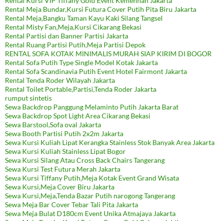
Rental Kursi VIP Tiffany Gold Event Kemenhan Jakarta
Rental Meja Bundar,Kursi Futura Cover Putih Pita Biru Jakarta
Rental Meja,Bangku Taman Kayu Kaki Silang Tangsel
Rental Misty Fan,Meja,Kursi Cikarang Bekasi
Rental Partisi dan Banner Partisi Jakarta
Rental Ruang Partisi Putih,Meja Partisi Depok
RENTAL SOFA KOTAK MINIMALIS MURAH SIAP KIRIM DI BOGOR
Rental Sofa Putih Type Single Model Kotak Jakarta
Rental Sofa Scandinavia Putih Event Hotel Fairmont Jakarta
Rental Tenda Roder Wilayah Jakarta
Rental Toilet Portable,Partisi,Tenda Roder Jakarta
rumput sintetis
Sewa Backdrop Panggung Melaminto Putih Jakarta Barat
Sewa Backdrop Spot Light Area Cikarang Bekasi
Sewa Barstool,Sofa oval Jakarta
Sewa Booth Partisi Putih 2x2m Jakarta
Sewa Kursi Kuliah Lipat Kerangka Stainless Stok Banyak Area Jakarta
Sewa Kursi Kuliah Stainless Lipat Bogor
Sewa Kursi Silang Atau Cross Back Chairs Tangerang
Sewa Kursi Test Futura Merah Jakarta
Sewa Kursi Tiffany Putih,Meja Kotak Event Grand Wisata
Sewa Kursi,Meja Cover Biru Jakarta
Sewa Kursi,Meja,Tenda Bazar Putih narogong Tangerang
Sewa Meja Bar Cover Tebar Tali Pita Jakarta
Sewa Meja Bulat D180cm Event Unika Atmajaya Jakarta