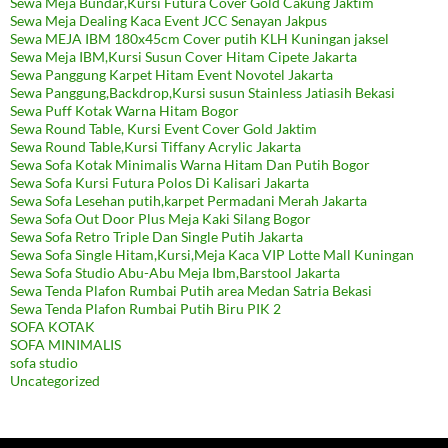
Sewa Meja Bundar,Kursi Futura Cover Gold Cakung Jaktim
Sewa Meja Dealing Kaca Event JCC Senayan Jakpus
Sewa MEJA IBM 180x45cm Cover putih KLH Kuningan jaksel
Sewa Meja IBM,Kursi Susun Cover Hitam Cipete Jakarta
Sewa Panggung Karpet Hitam Event Novotel Jakarta
Sewa Panggung,Backdrop,Kursi susun Stainless Jatiasih Bekasi
Sewa Puff Kotak Warna Hitam Bogor
Sewa Round Table, Kursi Event Cover Gold Jaktim
Sewa Round Table,Kursi Tiffany Acrylic Jakarta
Sewa Sofa Kotak Minimalis Warna Hitam Dan Putih Bogor
Sewa Sofa Kursi Futura Polos Di Kalisari Jakarta
Sewa Sofa Lesehan putih,karpet Permadani Merah Jakarta
Sewa Sofa Out Door Plus Meja Kaki Silang Bogor
Sewa Sofa Retro Triple Dan Single Putih Jakarta
Sewa Sofa Single Hitam,Kursi,Meja Kaca VIP Lotte Mall Kuningan
Sewa Sofa Studio Abu-Abu Meja Ibm,Barstool Jakarta
Sewa Tenda Plafon Rumbai Putih area Medan Satria Bekasi
Sewa Tenda Plafon Rumbai Putih Biru PIK 2
SOFA KOTAK
SOFA MINIMALIS
sofa studio
Uncategorized