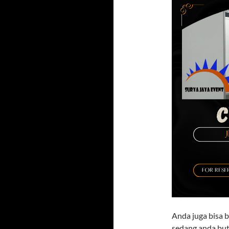
Anda juga bisa 
sedang anda but