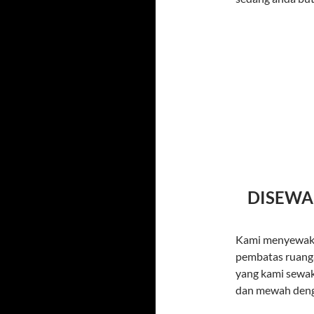
DISEWA
Kami menyewakan
pembatas ruangan
yang kami sewak
dan mewah deng