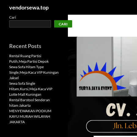
Cari
vendorsewa.top
Langsung
Cari
CARI
ke
isi
Recent Posts
Rental Ruang Partisi
Putih,Meja Partisi Depok
Sewa Sofa Hitam Type
Single,Meja Kaca VIP Kuningan
Jaksel
Sewa Sofa Single
Hitam,Kursi,Meja Kaca VIP
Lotte Mall Kuningan
Rental Barstool Senderan
hitam Jakarta
MENYEWAKAN PODIUM
KAYU MURAH WILAYAH
JAKARTA