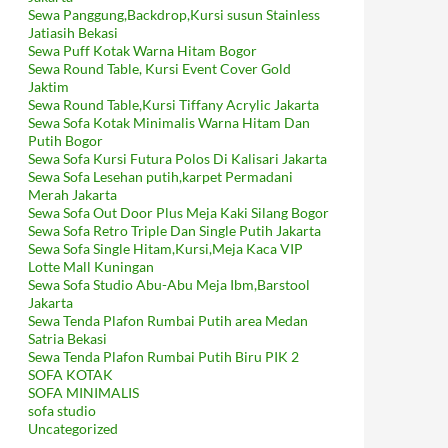
Sewa Panggung,Backdrop,Kursi susun Stainless
Jatiasih Bekasi
Sewa Puff Kotak Warna Hitam Bogor
Sewa Round Table, Kursi Event Cover Gold
Jaktim
Sewa Round Table,Kursi Tiffany Acrylic Jakarta
Sewa Sofa Kotak Minimalis Warna Hitam Dan
Putih Bogor
Sewa Sofa Kursi Futura Polos Di Kalisari Jakarta
Sewa Sofa Lesehan putih,karpet Permadani
Merah Jakarta
Sewa Sofa Out Door Plus Meja Kaki Silang Bogor
Sewa Sofa Retro Triple Dan Single Putih Jakarta
Sewa Sofa Single Hitam,Kursi,Meja Kaca VIP
Lotte Mall Kuningan
Sewa Sofa Studio Abu-Abu Meja Ibm,Barstool
Jakarta
Sewa Tenda Plafon Rumbai Putih area Medan
Satria Bekasi
Sewa Tenda Plafon Rumbai Putih Biru PIK 2
SOFA KOTAK
SOFA MINIMALIS
sofa studio
Uncategorized