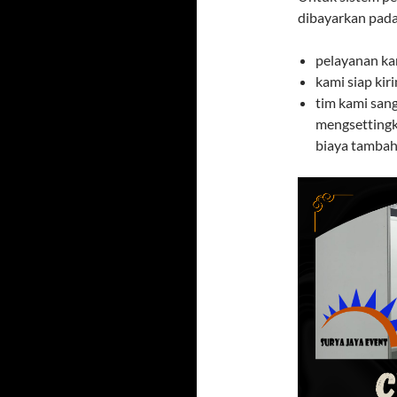
dibayarkan pada
pelayanan ka
kami siap ki
tim kami san
mengsettingk
biaya tambaha