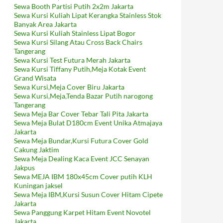
Sewa Booth Partisi Putih 2x2m Jakarta
Sewa Kursi Kuliah Lipat Kerangka Stainless Stok
Banyak Area Jakarta
Sewa Kursi Kuliah Stainless Lipat Bogor
Sewa Kursi Silang Atau Cross Back Chairs
Tangerang
Sewa Kursi Test Futura Merah Jakarta
Sewa Kursi Tiffany Putih,Meja Kotak Event
Grand Wisata
Sewa Kursi,Meja Cover Biru Jakarta
Sewa Kursi,Meja,Tenda Bazar Putih narogong
Tangerang
Sewa Meja Bar Cover Tebar Tali Pita Jakarta
Sewa Meja Bulat D180cm Event Unika Atmajaya
Jakarta
Sewa Meja Bundar,Kursi Futura Cover Gold
Cakung Jaktim
Sewa Meja Dealing Kaca Event JCC Senayan
Jakpus
Sewa MEJA IBM 180x45cm Cover putih KLH
Kuningan jaksel
Sewa Meja IBM,Kursi Susun Cover Hitam Cipete
Jakarta
Sewa Panggung Karpet Hitam Event Novotel
Jakarta