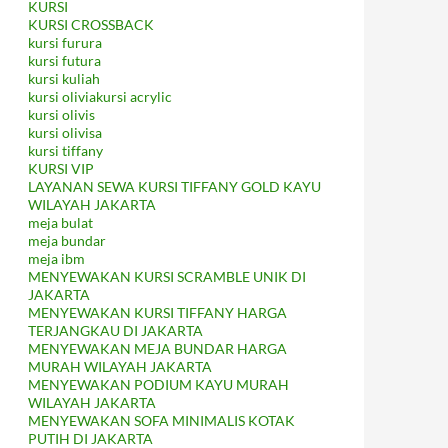
KURSI
KURSI CROSSBACK
kursi furura
kursi futura
kursi kuliah
kursi oliviakursi acrylic
kursi olivis
kursi olivisa
kursi tiffany
KURSI VIP
LAYANAN SEWA KURSI TIFFANY GOLD KAYU
WILAYAH JAKARTA
meja bulat
meja bundar
meja ibm
MENYEWAKAN KURSI SCRAMBLE UNIK DI
JAKARTA
MENYEWAKAN KURSI TIFFANY HARGA
TERJANGKAU DI JAKARTA
MENYEWAKAN MEJA BUNDAR HARGA
MURAH WILAYAH JAKARTA
MENYEWAKAN PODIUM KAYU MURAH
WILAYAH JAKARTA
MENYEWAKAN SOFA MINIMALIS KOTAK
PUTIH DI JAKARTA