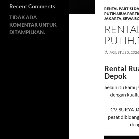
Recent Comments
RENTAL PARTISI D
PUTIH,MEJA PARTI
TIDAK ADA
JAKARTA
,
SEWA BO
KOMENTAR UNTUK
RENTAL
DITAMPILKAN.
PUTIH,
AGUSTUS 5, 202
Rental Rua
Depok
Selain itu kami
dengan kualit
CV. SURYA J
pesat dibidang
deng