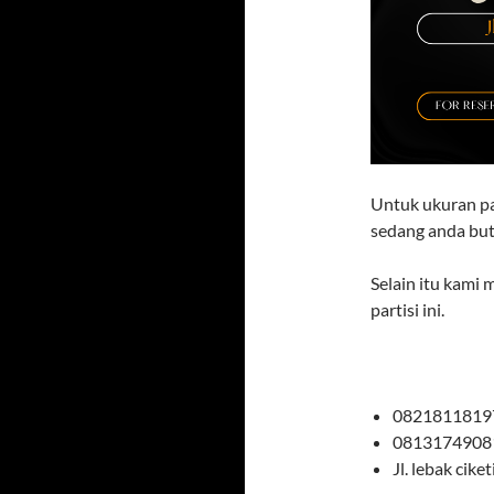
Untuk ukuran pa
sedang anda but
Selain itu kami
partisi ini.
08218118197
08131749081
Jl. lebak cik