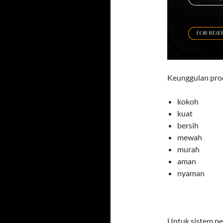
Keunggulan prod
kokoh
kuat
bersih
mewah
murah
aman
nyaman
Untuk sistem pe