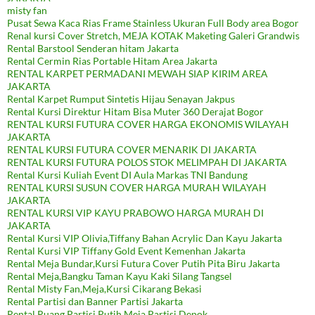
misty fan
Pusat Sewa Kaca Rias Frame Stainless Ukuran Full Body area Bogor
Renal kursi Cover Stretch, MEJA KOTAK Maketing Galeri Grandwis
Rental Barstool Senderan hitam Jakarta
Rental Cermin Rias Portable Hitam Area Jakarta
RENTAL KARPET PERMADANI MEWAH SIAP KIRIM AREA
JAKARTA
Rental Karpet Rumput Sintetis Hijau Senayan Jakpus
Rental Kursi Direktur Hitam Bisa Muter 360 Derajat Bogor
RENTAL KURSI FUTURA COVER HARGA EKONOMIS WILAYAH
JAKARTA
RENTAL KURSI FUTURA COVER MENARIK DI JAKARTA
RENTAL KURSI FUTURA POLOS STOK MELIMPAH DI JAKARTA
Rental Kursi Kuliah Event DI Aula Markas TNI Bandung
RENTAL KURSI SUSUN COVER HARGA MURAH WILAYAH
JAKARTA
RENTAL KURSI VIP KAYU PRABOWO HARGA MURAH DI
JAKARTA
Rental Kursi VIP Olivia,Tiffany Bahan Acrylic Dan Kayu Jakarta
Rental Kursi VIP Tiffany Gold Event Kemenhan Jakarta
Rental Meja Bundar,Kursi Futura Cover Putih Pita Biru Jakarta
Rental Meja,Bangku Taman Kayu Kaki Silang Tangsel
Rental Misty Fan,Meja,Kursi Cikarang Bekasi
Rental Partisi dan Banner Partisi Jakarta
Rental Ruang Partisi Putih,Meja Partisi Depok