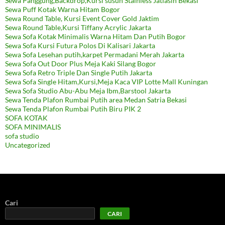
Sewa Panggung,Backdrop,Kursi susun Stainless Jatiasih Bekasi
Sewa Puff Kotak Warna Hitam Bogor
Sewa Round Table, Kursi Event Cover Gold Jaktim
Sewa Round Table,Kursi Tiffany Acrylic Jakarta
Sewa Sofa Kotak Minimalis Warna Hitam Dan Putih Bogor
Sewa Sofa Kursi Futura Polos Di Kalisari Jakarta
Sewa Sofa Lesehan putih,karpet Permadani Merah Jakarta
Sewa Sofa Out Door Plus Meja Kaki Silang Bogor
Sewa Sofa Retro Triple Dan Single Putih Jakarta
Sewa Sofa Single Hitam,Kursi,Meja Kaca VIP Lotte Mall Kuningan
Sewa Sofa Studio Abu-Abu Meja Ibm,Barstool Jakarta
Sewa Tenda Plafon Rumbai Putih area Medan Satria Bekasi
Sewa Tenda Plafon Rumbai Putih Biru PIK 2
SOFA KOTAK
SOFA MINIMALIS
sofa studio
Uncategorized
Cari
CARI