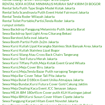
RENTAL SOFA KOTAK MINIMALIS MURAH SIAP KIRIM DI BOGOR
Rental Sofa Putih Type Single Model Kotak Jakarta
Rental Sofa Scandinavia Putih Event Hotel Fairmont Jakarta
Rental Tenda Roder Wilayah Jakarta
Rental Toilet Portable,Partisi,Tenda Roder Jakarta
rumput sintetis
Sewa Backdrop Panggung Melaminto Putih Jakarta Barat
Sewa Backdrop Spot Light Area Cikarang Bekasi
Sewa Barstool,Sofa oval Jakarta
Sewa Booth Partisi Putih 2x2m Jakarta
Sewa Kursi Kuliah Lipat Kerangka Stainless Stok Banyak Area Jakarta
Sewa Kursi Kuliah Stainless Lipat Bogor
Sewa Kursi Silang Atau Cross Back Chairs Tangerang
Sewa Kursi Test Futura Merah Jakarta
Sewa Kursi Tiffany Putih,Meja Kotak Event Grand Wisata
Sewa Kursi,Meja Cover Biru Jakarta
Sewa Kursi,Meja,Tenda Bazar Putih narogong Tangerang
Sewa Meja Bar Cover Tebar Tali Pita Jakarta
Sewa Meja Bulat D180cm Event Unika Atmajaya Jakarta
Sewa Meja Bundar,Kursi Futura Cover Gold Cakung Jaktim
Sewa Meja Dealing Kaca Event JCC Senayan Jakpus
Sewa MEJA IBM 180x45cm Cover putih KLH Kuningan jaksel
Sewa Meja IBM,Kursi Susun Cover Hitam Cipete Jakarta
Sewa Panggung Karpet Hitam Event Novotel Jakarta