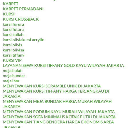
KARPET
KARPET PERMADANI
KURSI
KURSI CROSSBACK
kursi furura
kursi futura
kursi kuliah
kursi oliviakursi acrylic
kursi olivis
kursi olivisa
kursi tiffany
KURSI VIP
LAYANAN SEWA KURSI TIFFANY GOLD KAYU WILAYAH JAKARTA
meja bulat
meja bundar
meja ibm
MENYEWAKAN KURSI SCRAMBLE UNIK DI JAKARTA
MENYEWAKAN KURSI TIFFANY HARGA TERJANGKAU DI
JAKARTA
MENYEWAKAN MEJA BUNDAR HARGA MURAH WILAYAH
JAKARTA
MENYEWAKAN PODIUM KAYU MURAH WILAYAH JAKARTA
MENYEWAKAN SOFA MINIMALIS KOTAK PUTIH DI JAKARTA
MENYEWAKAN TIANG BENDERA HARGA EKONOMIS AREA
JAKARTA