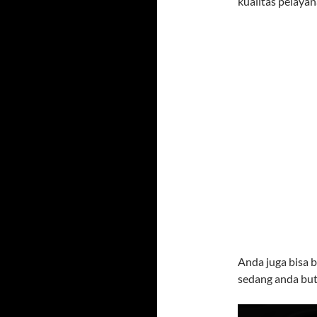
kualitas pelayan
Anda juga bisa 
sedang anda but