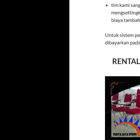
tim kami san
mengsettingk
biaya tambaha
Untuk sistem pe
dibayarkan pada
RENTAL