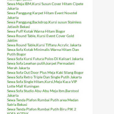
Sewa Meja IBM,Kursi Susun Cover Hitam Cipete
Jakarta
Sewa Panggung Karpet Hitam Event Novotel
Jakarta
Sewa Panggung,Backdrop,Kursi susun Stainless
Jatiasih Bekasi
Sewa Puff Kotak Warna Hitam Bogor
Sewa Round Table, Kursi Event Cover Gold
Jaktim
Sewa Round Table,Kursi Tiffany Acrylic Jakarta
Sewa Sofa Kotak Minimalis Warna Hitam Dan
Putih Bogor
Sewa Sofa Kursi Futura Polos Di Kalisari Jakarta
Sewa Sofa Lesehan putih,karpet Permadani
Merah Jakarta
Sewa Sofa Out Door Plus Meja Kaki Silang Bogor
Sewa Sofa Retro Triple Dan Single Putih Jakarta
Sewa Sofa Single Hitam,Kursi,Meja Kaca VIP
Lotte Mall Kuningan
Sewa Sofa Studio Abu-Abu Meja Ibm,Barstool
Jakarta
Sewa Tenda Plafon Rumbai Putih area Medan
Satria Bekasi
Sewa Tenda Plafon Rumbai Putih Biru PIK 2
SOFA KOTAK