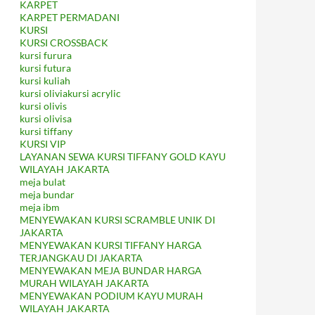
KARPET
KARPET PERMADANI
KURSI
KURSI CROSSBACK
kursi furura
kursi futura
kursi kuliah
kursi oliviakursi acrylic
kursi olivis
kursi olivisa
kursi tiffany
KURSI VIP
LAYANAN SEWA KURSI TIFFANY GOLD KAYU
WILAYAH JAKARTA
meja bulat
meja bundar
meja ibm
MENYEWAKAN KURSI SCRAMBLE UNIK DI
JAKARTA
MENYEWAKAN KURSI TIFFANY HARGA
TERJANGKAU DI JAKARTA
MENYEWAKAN MEJA BUNDAR HARGA
MURAH WILAYAH JAKARTA
MENYEWAKAN PODIUM KAYU MURAH
WILAYAH JAKARTA