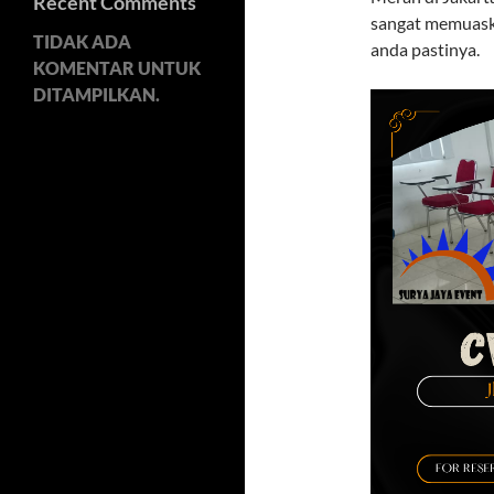
Recent Comments
sangat memuask
TIDAK ADA
anda pastinya.
KOMENTAR UNTUK
DITAMPILKAN.