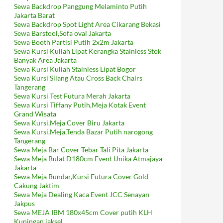
Sewa Backdrop Panggung Melaminto Putih
Jakarta Barat
Sewa Backdrop Spot Light Area Cikarang Bekasi
Sewa Barstool,Sofa oval Jakarta
Sewa Booth Partisi Putih 2x2m Jakarta
Sewa Kursi Kuliah Lipat Kerangka Stainless Stok
Banyak Area Jakarta
Sewa Kursi Kuliah Stainless Lipat Bogor
Sewa Kursi Silang Atau Cross Back Chairs
Tangerang
Sewa Kursi Test Futura Merah Jakarta
Sewa Kursi Tiffany Putih,Meja Kotak Event
Grand Wisata
Sewa Kursi,Meja Cover Biru Jakarta
Sewa Kursi,Meja,Tenda Bazar Putih narogong
Tangerang
Sewa Meja Bar Cover Tebar Tali Pita Jakarta
Sewa Meja Bulat D180cm Event Unika Atmajaya
Jakarta
Sewa Meja Bundar,Kursi Futura Cover Gold
Cakung Jaktim
Sewa Meja Dealing Kaca Event JCC Senayan
Jakpus
Sewa MEJA IBM 180x45cm Cover putih KLH
Kuningan jaksel