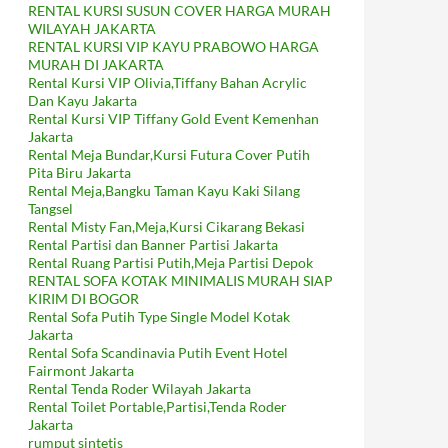
RENTAL KURSI SUSUN COVER HARGA MURAH
WILAYAH JAKARTA
RENTAL KURSI VIP KAYU PRABOWO HARGA
MURAH DI JAKARTA
Rental Kursi VIP Olivia,Tiffany Bahan Acrylic
Dan Kayu Jakarta
Rental Kursi VIP Tiffany Gold Event Kemenhan
Jakarta
Rental Meja Bundar,Kursi Futura Cover Putih
Pita Biru Jakarta
Rental Meja,Bangku Taman Kayu Kaki Silang
Tangsel
Rental Misty Fan,Meja,Kursi Cikarang Bekasi
Rental Partisi dan Banner Partisi Jakarta
Rental Ruang Partisi Putih,Meja Partisi Depok
RENTAL SOFA KOTAK MINIMALIS MURAH SIAP
KIRIM DI BOGOR
Rental Sofa Putih Type Single Model Kotak
Jakarta
Rental Sofa Scandinavia Putih Event Hotel
Fairmont Jakarta
Rental Tenda Roder Wilayah Jakarta
Rental Toilet Portable,Partisi,Tenda Roder
Jakarta
rumput sintetis