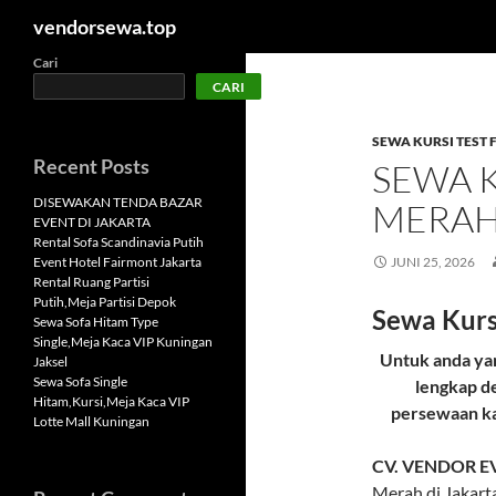
Cari
vendorsewa.top
Langsung
Cari
CARI
ke
isi
SEWA KURSI TEST
Recent Posts
SEWA K
DISEWAKAN TENDA BAZAR
MERAH
EVENT DI JAKARTA
Rental Sofa Scandinavia Putih
Event Hotel Fairmont Jakarta
JUNI 25, 2026
Rental Ruang Partisi
Putih,Meja Partisi Depok
Sewa Kurs
Sewa Sofa Hitam Type
Single,Meja Kaca VIP Kuningan
Untuk anda ya
Jaksel
Sewa Sofa Single
lengkap d
Hitam,Kursi,Meja Kaca VIP
persewaan ka
Lotte Mall Kuningan
CV. VENDOR E
Merah di Jakart