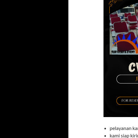
pelayanan ka
kami siap ki