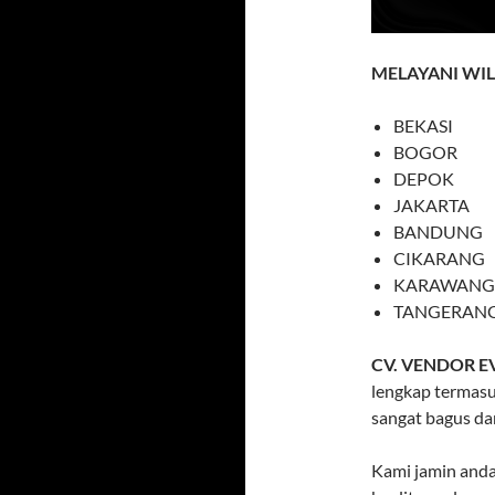
MELAYANI WI
BEKASI
BOGOR
DEPOK
JAKARTA
BANDUNG
CIKARANG
KARAWANG
TANGERAN
CV. VENDOR E
lengkap termasu
sangat bagus da
Kami jamin and