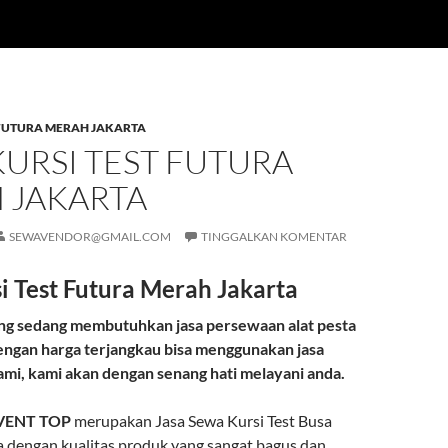
 FUTURA MERAH JAKARTA
URSI TEST FUTURA
 JAKARTA
SEWAVENDOR@GMAIL.COM
TINGGALKAN KOMENTAR
i Test Futura Merah Jakarta
ng sedang membutuhkan jasa persewaan alat pesta
engan harga terjangkau bisa menggunakan jasa
mi, kami akan dengan senang hati melayani anda.
VENT TOP
merupakan Jasa Sewa Kursi Test Busa
a dengan kualitas produk yang sangat bagus dan