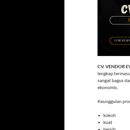
CV. VENDOR E
lengkap termasu
sangat bagus d
ekonomis.
Keunggulan prod
kokoh
kuat
bersih