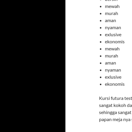
mewah
murah
aman
nyaman
exlusive
ekonomis
mewah
murah
aman
nyaman
exlusive
ekonomis
Kursi futura tes
sangat kokoh da
sehingga sangat
papan meja nya 