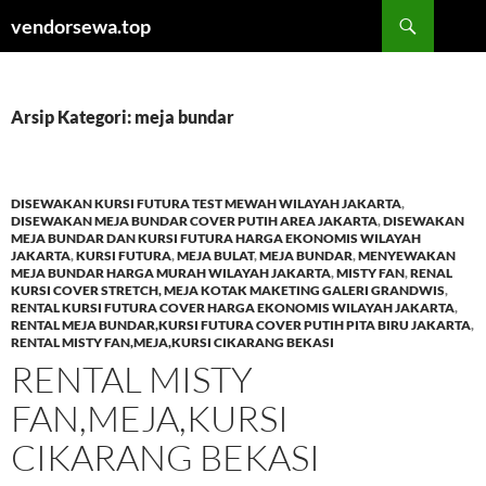
Langsung
Cari
vendorsewa.top
ke
isi
Arsip Kategori: meja bundar
DISEWAKAN KURSI FUTURA TEST MEWAH WILAYAH JAKARTA
,
DISEWAKAN MEJA BUNDAR COVER PUTIH AREA JAKARTA
,
DISEWAKAN
MEJA BUNDAR DAN KURSI FUTURA HARGA EKONOMIS WILAYAH
JAKARTA
,
KURSI FUTURA
,
MEJA BULAT
,
MEJA BUNDAR
,
MENYEWAKAN
MEJA BUNDAR HARGA MURAH WILAYAH JAKARTA
,
MISTY FAN
,
RENAL
KURSI COVER STRETCH, MEJA KOTAK MAKETING GALERI GRANDWIS
,
RENTAL KURSI FUTURA COVER HARGA EKONOMIS WILAYAH JAKARTA
,
RENTAL MEJA BUNDAR,KURSI FUTURA COVER PUTIH PITA BIRU JAKARTA
,
RENTAL MISTY FAN,MEJA,KURSI CIKARANG BEKASI
RENTAL MISTY
FAN,MEJA,KURSI
CIKARANG BEKASI