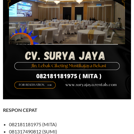
RESPON CEPAT
082181181975 (MITA)
081317490812 (SUMI)