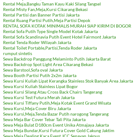
Rental Meja,Bangku Taman Kayu Kaki Silang Tangsel
Rental Misty Fan,Meja,Kursi Cikarang Bekasi
Rental Partisi dan Banner Partisi Jakarta
Rental Ruang Partisi Putih,Meja Partisi Depok
RENTAL SOFA KOTAK MINIMALIS MURAH SIAP KIRIM DI BOGOR
Rental Sofa Putih Type Single Model Kotak Jakarta
Rental Sofa Scandinavia Putih Event Hotel Fairmont Jakarta
Rental Tenda Roder Wilayah Jakarta
Rental Toilet Portable,Partisi,Tenda Roder Jakarta
rumput sintetis
Sewa Backdrop Panggung Melaminto Putih Jakarta Barat
Sewa Backdrop Spot Light Area Cikarang Bekasi
Sewa Barstool,Sofa oval Jakarta
Sewa Booth Partisi Putih 2x2m Jakarta
Sewa Kursi Kuliah Lipat Kerangka Stainless Stok Banyak Area Jakarta
Sewa Kursi Kuliah Stainless Lipat Bogor
Sewa Kursi Silang Atau Cross Back Chairs Tangerang
Sewa Kursi Test Futura Merah Jakarta
Sewa Kursi Tiffany Putih,Meja Kotak Event Grand Wisata
Sewa Kursi,Meja Cover Biru Jakarta
Sewa Kursi,Meja,Tenda Bazar Putih narogong Tangerang
Sewa Meja Bar Cover Tebar Tali Pita Jakarta
Sewa Meja Bulat D180cm Event Unika Atmajaya Jakarta
Sewa Meja Bundar,Kursi Futura Cover Gold Cakung Jaktim
Sewa Meja Dealing Kaca Event JCC Senayan Jakpus