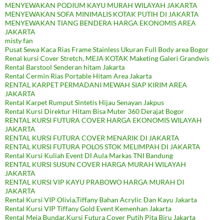
MENYEWAKAN PODIUM KAYU MURAH WILAYAH JAKARTA
MENYEWAKAN SOFA MINIMALIS KOTAK PUTIH DI JAKARTA
MENYEWAKAN TIANG BENDERA HARGA EKONOMIS AREA
JAKARTA
misty fan
Pusat Sewa Kaca Rias Frame Stainless Ukuran Full Body area Bogor
Renal kursi Cover Stretch, MEJA KOTAK Maketing Galeri Grandwis
Rental Barstool Senderan hitam Jakarta
Rental Cermin Rias Portable Hitam Area Jakarta
RENTAL KARPET PERMADANI MEWAH SIAP KIRIM AREA
JAKARTA
Rental Karpet Rumput Sintetis Hijau Senayan Jakpus
Rental Kursi Direktur Hitam Bisa Muter 360 Derajat Bogor
RENTAL KURSI FUTURA COVER HARGA EKONOMIS WILAYAH
JAKARTA
RENTAL KURSI FUTURA COVER MENARIK DI JAKARTA
RENTAL KURSI FUTURA POLOS STOK MELIMPAH DI JAKARTA
Rental Kursi Kuliah Event DI Aula Markas TNI Bandung
RENTAL KURSI SUSUN COVER HARGA MURAH WILAYAH
JAKARTA
RENTAL KURSI VIP KAYU PRABOWO HARGA MURAH DI
JAKARTA
Rental Kursi VIP Olivia,Tiffany Bahan Acrylic Dan Kayu Jakarta
Rental Kursi VIP Tiffany Gold Event Kemenhan Jakarta
Rental Meja Bundar,Kursi Futura Cover Putih Pita Biru Jakarta