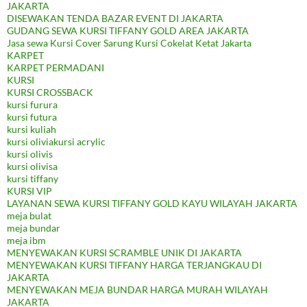
JAKARTA
DISEWAKAN TENDA BAZAR EVENT DI JAKARTA
GUDANG SEWA KURSI TIFFANY GOLD AREA JAKARTA
Jasa sewa Kursi Cover Sarung Kursi Cokelat Ketat Jakarta
KARPET
KARPET PERMADANI
KURSI
KURSI CROSSBACK
kursi furura
kursi futura
kursi kuliah
kursi oliviakursi acrylic
kursi olivis
kursi olivisa
kursi tiffany
KURSI VIP
LAYANAN SEWA KURSI TIFFANY GOLD KAYU WILAYAH JAKARTA
meja bulat
meja bundar
meja ibm
MENYEWAKAN KURSI SCRAMBLE UNIK DI JAKARTA
MENYEWAKAN KURSI TIFFANY HARGA TERJANGKAU DI
JAKARTA
MENYEWAKAN MEJA BUNDAR HARGA MURAH WILAYAH
JAKARTA