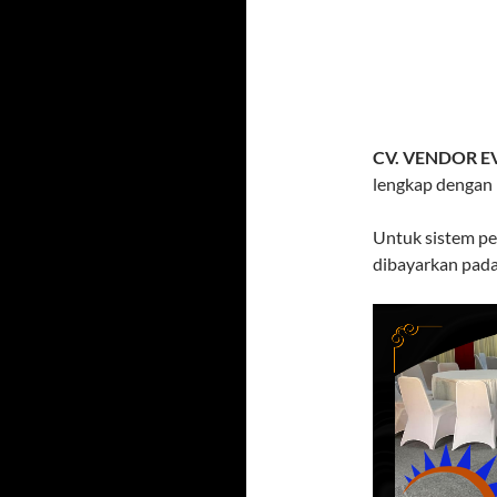
CV. VENDOR E
lengkap dengan 
Untuk sistem pe
dibayarkan pada