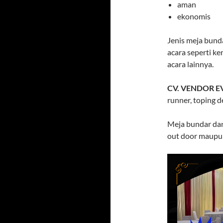
aman
ekonomis
Jenis meja bunda
acara seperti k
acara lainnya.
CV. VENDOR E
runner, toping d
Meja bundar dan 
out door maupun