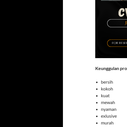
Keunggulan pr
bersih
kokoh
kuat
mewah
nyaman
exlusive
murah