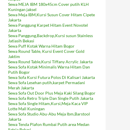
Sewa MEJA IBM 180x45cm Cover putih KLH
Kuningan jaksel
Sewa Meja IBM,Kursi Susun Cover Hitam Cipete
Jakarta
Sewa Panggung Karpet Hitam Event Novotel
Jakarta
Sewa Panggung,Backdrop,Kursi susun Stainless
Jatiasih Bekasi
Sewa Puff Kotak Warna Hitam Bogor
Sewa Round Table, Kursi Event Cover Gold
Jaktim
Sewa Round Table,Kursi Tiffany Acrylic Jakarta
Sewa Sofa Kotak Minimalis Warna Hitam Dan
Putih Bogor
Sewa Sofa Kursi Futura Polos Di Kalisari Jakarta
Sewa Sofa Lesehan putih,karpet Permadani
Merah Jakarta
Sewa Sofa Out Door Plus Meja Kaki Silang Bogor
Sewa Sofa Retro Triple Dan Single Putih Jakarta
Sewa Sofa Single Hitam,Kursi,Meja Kaca VIP
Lotte Mall Kuningan
Sewa Sofa Studio Abu-Abu Meja Ibm,Barstool
Jakarta
Sewa Tenda Plafon Rumbai Putih area Medan
Satria Bekasi