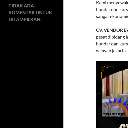
Kami menyewakan
TIDAK ADA
bundar dan kurs
KOMENTAR UNTUK
sangat ekonomis
DITAMPILKAN.
CV. VENDOR E
pesat dibidang 
bundar dan kursi
wilayah jakarta.