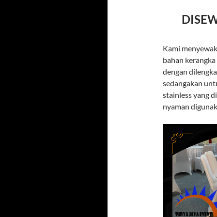
DISEW
Kami menyewakan
bahan kerangka b
dengan dilengka
sedangakan untu
stainless yang d
nyaman digunak