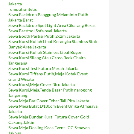
Jakarta
rumput sintetis
Sewa Backdrop Panggung Melaminto Putih
Jakarta Barat
Sewa Backdrop Spot Light Area Cikarang Bekasi
Sewa Barstool,Sofa oval Jakarta
Sewa Booth Partisi Putih 2x2m Jakarta
Sewa Kursi Kuliah Lipat Kerangka Stainless Stok
Banyak Area Jakarta
Sewa Kursi Kuliah Stainless Lipat Bogor
Sewa Kursi Silang Atau Cross Back Chairs
Tangerang
Sewa Kursi Test Futura Merah Jakarta
Sewa Kursi Tiffany Putih,Meja Kotak Event
Grand Wisata
Sewa Kursi,Meja Cover Biru Jakarta
Sewa Kursi,Meja,Tenda Bazar Putih narogong
Tangerang
Sewa Meja Bar Cover Tebar Tali Pita Jakarta
Sewa Meja Bulat D180cm Event Unika Atmajaya
Jakarta
Sewa Meja Bundar,Kursi Futura Cover Gold
Cakung Jaktim
Sewa Meja Dealing Kaca Event JCC Senayan
Jakpus