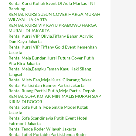
Rental Kursi Kuliah Event DI Aula Markas TNI
Bandung
RENTAL KURSI SUSUN COVER HARGA MURAH
WILAYAH JAKARTA
RENTAL KURSI VIP KAYU PRABOWO HARGA
MURAH DI JAKARTA
Rental Kursi VIP Olivia,Tiffany Bahan Acrylic
Dan Kayu Jakarta
Rental Kursi VIP Tiffany Gold Event Kemenhan
Jakarta
Rental Meja Bundar,Kursi Futura Cover Putih
Pita Biru Jakarta
Rental Meja,Bangku Taman Kayu Kaki Silang
Tangsel
Rental Misty Fan,Meja,Kursi Cikarang Bekasi
Rental Partisi dan Banner Partisi Jakarta
Rental Ruang Partisi Putih,Meja Partisi Depok
RENTAL SOFA KOTAK MINIMALIS MURAH SIAP
KIRIM DI BOGOR
Rental Sofa Putih Type Single Model Kotak
Jakarta
Rental Sofa Scandinavia Putih Event Hotel
Fairmont Jakarta
Rental Tenda Roder Wilayah Jakarta
Rental Toilet Portable,Partisi,Tenda Roder