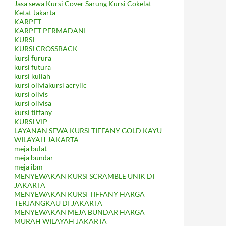
Jasa sewa Kursi Cover Sarung Kursi Cokelat
Ketat Jakarta
KARPET
KARPET PERMADANI
KURSI
KURSI CROSSBACK
kursi furura
kursi futura
kursi kuliah
kursi oliviakursi acrylic
kursi olivis
kursi olivisa
kursi tiffany
KURSI VIP
LAYANAN SEWA KURSI TIFFANY GOLD KAYU
WILAYAH JAKARTA
meja bulat
meja bundar
meja ibm
MENYEWAKAN KURSI SCRAMBLE UNIK DI
JAKARTA
MENYEWAKAN KURSI TIFFANY HARGA
TERJANGKAU DI JAKARTA
MENYEWAKAN MEJA BUNDAR HARGA
MURAH WILAYAH JAKARTA