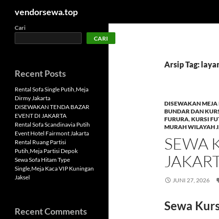
Cari
vendorsewa.top
Langsung
Cari
CARI
ke
isi
Arsip Tag: lay
Recent Posts
Rental Sofa Single Putih,Meja
Dirmy Jakarta
DISEWAKAN MEJA 
DISEWAKAN TENDA BAZAR
BUNDAR DAN KURS
EVENT DI JAKARTA
FURURA
,
KURSI F
Rental Sofa Scandinavia Putih
MURAH WILAYAH 
Event Hotel Fairmont Jakarta
SEWA 
Rental Ruang Partisi
Putih,Meja Partisi Depok
JAKAR
Sewa Sofa Hitam Type
Single,Meja Kaca VIP Kuningan
Jaksel
JUNI 27, 2026
Sewa Kurs
Recent Comments