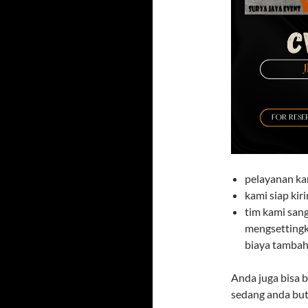
pelayanan ka
kami siap ki
tim kami san
mengsettingk
biaya tambaha
Anda juga bisa 
sedang anda but