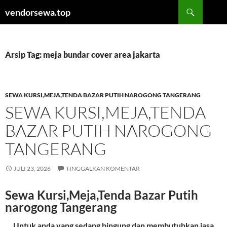
Langsung
Cari
vendorsewa.top
ke
isi
Arsip Tag: meja bundar cover area jakarta
SEWA KURSI,MEJA,TENDA BAZAR PUTIH NAROGONG TANGERANG
SEWA KURSI,MEJA,TENDA
BAZAR PUTIH NAROGONG
TANGERANG
JULI 23, 2026
TINGGALKAN KOMENTAR
Sewa Kursi,Meja,Tenda Bazar Putih
narogong Tangerang
Untuk anda yang sedang bingung dan membutuhkan jasa