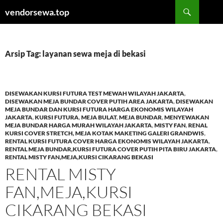
Langsung
Cari
vendorsewa.top
ke
isi
Arsip Tag: layanan sewa meja di bekasi
DISEWAKAN KURSI FUTURA TEST MEWAH WILAYAH JAKARTA
,
DISEWAKAN MEJA BUNDAR COVER PUTIH AREA JAKARTA
,
DISEWAKAN
MEJA BUNDAR DAN KURSI FUTURA HARGA EKONOMIS WILAYAH
JAKARTA
,
KURSI FUTURA
,
MEJA BULAT
,
MEJA BUNDAR
,
MENYEWAKAN
MEJA BUNDAR HARGA MURAH WILAYAH JAKARTA
,
MISTY FAN
,
RENAL
KURSI COVER STRETCH, MEJA KOTAK MAKETING GALERI GRANDWIS
,
RENTAL KURSI FUTURA COVER HARGA EKONOMIS WILAYAH JAKARTA
,
RENTAL MEJA BUNDAR,KURSI FUTURA COVER PUTIH PITA BIRU JAKARTA
,
RENTAL MISTY FAN,MEJA,KURSI CIKARANG BEKASI
RENTAL MISTY
FAN,MEJA,KURSI
CIKARANG BEKASI