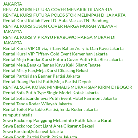
JAKARTA
RENTAL KURSI FUTURA COVER MENARIK DI JAKARTA
RENTAL KURSI FUTURA POLOS STOK MELIMPAH DI JAKARTA
Rental Kursi Kuliah Event DI Aula Markas TNI Bandung
RENTAL KURSI SUSUN COVER HARGA MURAH WILAYAH
JAKARTA
RENTAL KURSI VIP KAYU PRABOWO HARGA MURAH DI
JAKARTA
Rental Kursi VIP Olivia,Tiffany Bahan Acrylic Dan Kayu Jakarta
Rental Kursi VIP Tiffany Gold Event Kemenhan Jakarta
Rental Meja Bundar,Kursi Futura Cover Putih Pita Biru Jakarta
Rental Meja,Bangku Taman Kayu Kaki Silang Tangsel
Rental Misty Fan,Meja,Kursi Cikarang Bekasi
Rental Partisi dan Banner Partisi Jakarta
Rental Ruang Partisi Putih,Meja Partisi Depok
RENTAL SOFA KOTAK MINIMALIS MURAH SIAP KIRIM DI BOGOR
Rental Sofa Putih Type Single Model Kotak Jakarta
Rental Sofa Scandinavia Putih Event Hotel Fairmont Jakarta
Rental Tenda Roder Wilayah Jakarta
Rental Toilet Portable,Partisi,Tenda Roder Jakarta
rumput sintetis
Sewa Backdrop Panggung Melaminto Putih Jakarta Barat
Sewa Backdrop Spot Light Area Cikarang Bekasi
Sewa Barstool,Sofa oval Jakarta
Sewa Booth Partisi Putih 2x2m Jakarta