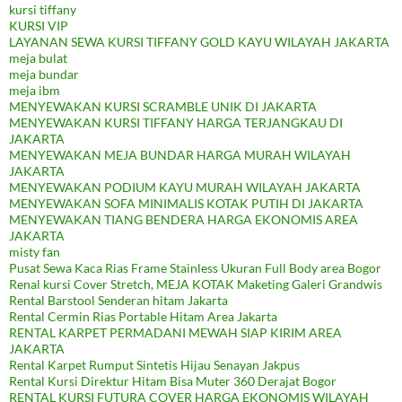
kursi tiffany
KURSI VIP
LAYANAN SEWA KURSI TIFFANY GOLD KAYU WILAYAH JAKARTA
meja bulat
meja bundar
meja ibm
MENYEWAKAN KURSI SCRAMBLE UNIK DI JAKARTA
MENYEWAKAN KURSI TIFFANY HARGA TERJANGKAU DI
JAKARTA
MENYEWAKAN MEJA BUNDAR HARGA MURAH WILAYAH
JAKARTA
MENYEWAKAN PODIUM KAYU MURAH WILAYAH JAKARTA
MENYEWAKAN SOFA MINIMALIS KOTAK PUTIH DI JAKARTA
MENYEWAKAN TIANG BENDERA HARGA EKONOMIS AREA
JAKARTA
misty fan
Pusat Sewa Kaca Rias Frame Stainless Ukuran Full Body area Bogor
Renal kursi Cover Stretch, MEJA KOTAK Maketing Galeri Grandwis
Rental Barstool Senderan hitam Jakarta
Rental Cermin Rias Portable Hitam Area Jakarta
RENTAL KARPET PERMADANI MEWAH SIAP KIRIM AREA
JAKARTA
Rental Karpet Rumput Sintetis Hijau Senayan Jakpus
Rental Kursi Direktur Hitam Bisa Muter 360 Derajat Bogor
RENTAL KURSI FUTURA COVER HARGA EKONOMIS WILAYAH