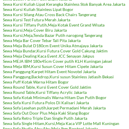
Sewa Kursi Kuliah Lipat Kerangka Stainless Stok Banyak Area Jakarta
Sewa Kursi Kuliah Stainless Lipat Bogor
Sewa Kursi Silang Atau Cross Back Chairs Tangerang
Sewa Kursi Test Futura Merah Jakarta
Sewa Kursi Tiffany Putih,Meja Kotak Event Grand Wisata
Sewa Kursi,Meja Cover Biru Jakarta
Sewa Kursi,Meja,Tenda Bazar Putih narogong Tangerang
Sewa Meja Bar Cover Tebar Tali Pita Jakarta
Sewa Meja Bulat D180cm Event Unika Atmajaya Jakarta
Sewa Meja Bundar,Kursi Futura Cover Gold Cakung Jaktim
Sewa Meja Dealing Kaca Event JCC Senayan Jakpus
Sewa MEJA IBM 180x45cm Cover putih KLH Kuningan jaksel
Sewa Meja IBM,Kursi Susun Cover Hitam Cipete Jakarta
Sewa Panggung Karpet Hitam Event Novotel Jakarta
Sewa Panggung,Backdrop,Kursi susun Stainless Jatiasih Bekasi
Sewa Puff Kotak Warna Hitam Bogor
Sewa Round Table, Kursi Event Cover Gold Jaktim
Sewa Round Table,Kursi Tiffany Acrylic Jakarta
Sewa Sofa Kotak Minimalis Warna Hitam Dan Putih Bogor
Sewa Sofa Kursi Futura Polos Di Kalisari Jakarta
Sewa Sofa Lesehan putih,karpet Permadani Merah Jakarta
Sewa Sofa Out Door Plus Meja Kaki Silang Bogor
Sewa Sofa Retro Triple Dan Single Putih Jakarta
Sewa Sofa Single Hitam,Kursi,Meja Kaca VIP Lotte Mall Kuningan
Sewa Sofa Studio Abu-Abu Meja Ibm,Barstool Jakarta