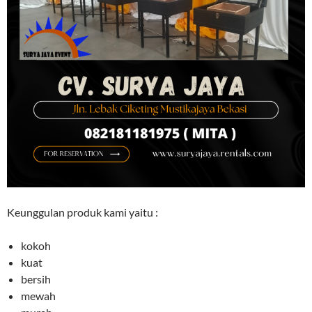
Keunggulan produk kami yaitu :
kokoh
kuat
bersih
mewah