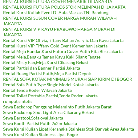
RENTAL KURSI FUTURA COVER MENARIK DI JAKARTA
RENTAL KURSI FUTURA POLOS STOK MELIMPAH DI JAKARTA
Rental Kursi Kuliah Event DI Aula Markas TNI Bandung
RENTAL KURSI SUSUN COVER HARGA MURAH WILAYAH
JAKARTA
RENTAL KURSI VIP KAYU PRABOWO HARGA MURAH DI
JAKARTA
Rental Kursi VIP Olivia,Tiffany Bahan Acrylic Dan Kayu Jakarta
Rental Kursi VIP Tiffany Gold Event Kemenhan Jakarta
Rental Meja Bundar,Kursi Futura Cover Putih Pita Biru Jakarta
Rental Meja,Bangku Taman Kayu Kaki Silang Tangsel
Rental Misty Fan,Meja,Kursi Cikarang Bekasi
Rental Partisi dan Banner Partisi Jakarta
Rental Ruang Partisi Putih,Meja Partisi Depok
RENTAL SOFA KOTAK MINIMALIS MURAH SIAP KIRIM DI BOGOR
Rental Sofa Putih Type Single Model Kotak Jakarta
Rental Tenda Roder Wilayah Jakarta
Rental Toilet Portable,Partisi,Tenda Roder Jakarta
rumput sintetis
Sewa Backdrop Panggung Melaminto Putih Jakarta Barat
Sewa Backdrop Spot Light Area Cikarang Bekasi
Sewa Barstool,Sofa oval Jakarta
Sewa Booth Partisi Putih 2x2m Jakarta
Sewa Kursi Kuliah Lipat Kerangka Stainless Stok Banyak Area Jakarta
Sewa Kursi Kuliah Stainless Lipat Bogor