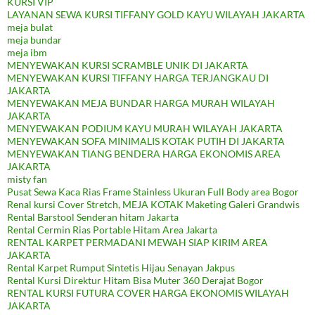
KURSI VIP
LAYANAN SEWA KURSI TIFFANY GOLD KAYU WILAYAH JAKARTA
meja bulat
meja bundar
meja ibm
MENYEWAKAN KURSI SCRAMBLE UNIK DI JAKARTA
MENYEWAKAN KURSI TIFFANY HARGA TERJANGKAU DI
JAKARTA
MENYEWAKAN MEJA BUNDAR HARGA MURAH WILAYAH
JAKARTA
MENYEWAKAN PODIUM KAYU MURAH WILAYAH JAKARTA
MENYEWAKAN SOFA MINIMALIS KOTAK PUTIH DI JAKARTA
MENYEWAKAN TIANG BENDERA HARGA EKONOMIS AREA
JAKARTA
misty fan
Pusat Sewa Kaca Rias Frame Stainless Ukuran Full Body area Bogor
Renal kursi Cover Stretch, MEJA KOTAK Maketing Galeri Grandwis
Rental Barstool Senderan hitam Jakarta
Rental Cermin Rias Portable Hitam Area Jakarta
RENTAL KARPET PERMADANI MEWAH SIAP KIRIM AREA
JAKARTA
Rental Karpet Rumput Sintetis Hijau Senayan Jakpus
Rental Kursi Direktur Hitam Bisa Muter 360 Derajat Bogor
RENTAL KURSI FUTURA COVER HARGA EKONOMIS WILAYAH
JAKARTA