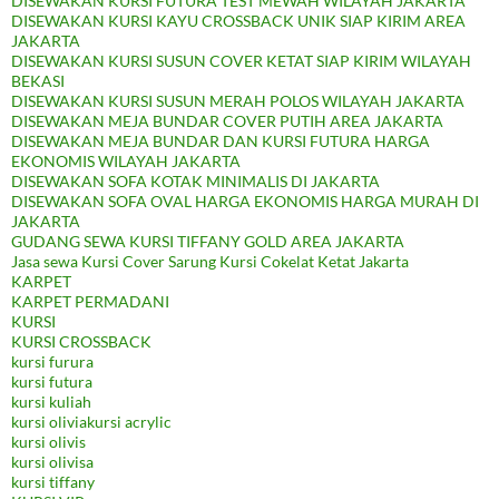
DISEWAKAN KURSI FUTURA TEST MEWAH WILAYAH JAKARTA
DISEWAKAN KURSI KAYU CROSSBACK UNIK SIAP KIRIM AREA
JAKARTA
DISEWAKAN KURSI SUSUN COVER KETAT SIAP KIRIM WILAYAH
BEKASI
DISEWAKAN KURSI SUSUN MERAH POLOS WILAYAH JAKARTA
DISEWAKAN MEJA BUNDAR COVER PUTIH AREA JAKARTA
DISEWAKAN MEJA BUNDAR DAN KURSI FUTURA HARGA
EKONOMIS WILAYAH JAKARTA
DISEWAKAN SOFA KOTAK MINIMALIS DI JAKARTA
DISEWAKAN SOFA OVAL HARGA EKONOMIS HARGA MURAH DI
JAKARTA
GUDANG SEWA KURSI TIFFANY GOLD AREA JAKARTA
Jasa sewa Kursi Cover Sarung Kursi Cokelat Ketat Jakarta
KARPET
KARPET PERMADANI
KURSI
KURSI CROSSBACK
kursi furura
kursi futura
kursi kuliah
kursi oliviakursi acrylic
kursi olivis
kursi olivisa
kursi tiffany