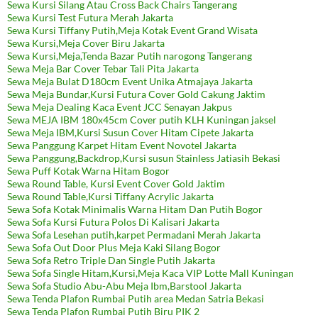
Sewa Kursi Silang Atau Cross Back Chairs Tangerang
Sewa Kursi Test Futura Merah Jakarta
Sewa Kursi Tiffany Putih,Meja Kotak Event Grand Wisata
Sewa Kursi,Meja Cover Biru Jakarta
Sewa Kursi,Meja,Tenda Bazar Putih narogong Tangerang
Sewa Meja Bar Cover Tebar Tali Pita Jakarta
Sewa Meja Bulat D180cm Event Unika Atmajaya Jakarta
Sewa Meja Bundar,Kursi Futura Cover Gold Cakung Jaktim
Sewa Meja Dealing Kaca Event JCC Senayan Jakpus
Sewa MEJA IBM 180x45cm Cover putih KLH Kuningan jaksel
Sewa Meja IBM,Kursi Susun Cover Hitam Cipete Jakarta
Sewa Panggung Karpet Hitam Event Novotel Jakarta
Sewa Panggung,Backdrop,Kursi susun Stainless Jatiasih Bekasi
Sewa Puff Kotak Warna Hitam Bogor
Sewa Round Table, Kursi Event Cover Gold Jaktim
Sewa Round Table,Kursi Tiffany Acrylic Jakarta
Sewa Sofa Kotak Minimalis Warna Hitam Dan Putih Bogor
Sewa Sofa Kursi Futura Polos Di Kalisari Jakarta
Sewa Sofa Lesehan putih,karpet Permadani Merah Jakarta
Sewa Sofa Out Door Plus Meja Kaki Silang Bogor
Sewa Sofa Retro Triple Dan Single Putih Jakarta
Sewa Sofa Single Hitam,Kursi,Meja Kaca VIP Lotte Mall Kuningan
Sewa Sofa Studio Abu-Abu Meja Ibm,Barstool Jakarta
Sewa Tenda Plafon Rumbai Putih area Medan Satria Bekasi
Sewa Tenda Plafon Rumbai Putih Biru PIK 2