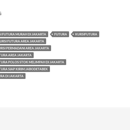
G
I FUTURA MURAH DI JAKARTA
FUTURA
KURSIFUTURA
URSI FUTURA AREA JAKARTA
SI PERMADANI AREA JAKARTA
UTURA AREA JAKARTA
TURA POLOS STOK MELIMPAH DI JAKARTA
TURA SIAP KIRIM JABODETABEK
RA DI JAKARTA