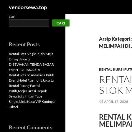
Cari
vendorsewa.top
Langsung
Cari
CARI
ke
isi
Arsip Kategor
Recent Posts
MELIMPAH DI
Rental Sofa Single Putih,Meja
Dirmy Jakarta
DISEWAKAN TENDA BAZAR
RENTAL KURSI FU
EVENT DI JAKARTA
Rental Sofa Scandinavia Putih
RENTAL
Event Hotel Fairmont Jakarta
Rental Ruang Partisi
STOK M
Putih,Meja Partisi Depok
Sewa Sofa Hitam Type
Single,Meja Kaca VIP Kuningan
APRIL 17, 2026
Jaksel
RENTAL K
MELIMPAH
Recent Comments