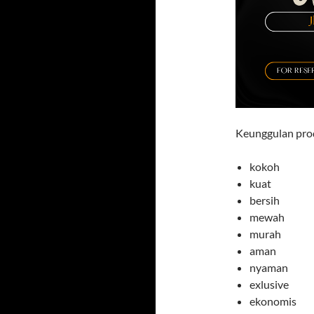
Keunggulan prod
kokoh
kuat
bersih
mewah
murah
aman
nyaman
exlusive
ekonomis