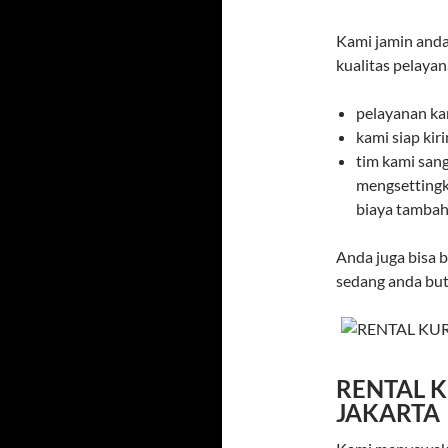
Kami jamin and
kualitas pelayan
pelayanan ka
kami siap ki
tim kami san
mengsettingk
biaya tambaha
Anda juga bisa 
sedang anda but
RENTAL K
JAKARTA