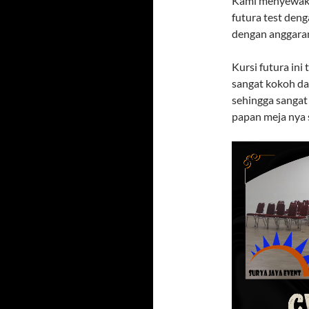
Kami menyewakan
futura test den
dengan anggara
Kursi futura ini
sangat kokoh da
sehingga sangat
papan meja nya 