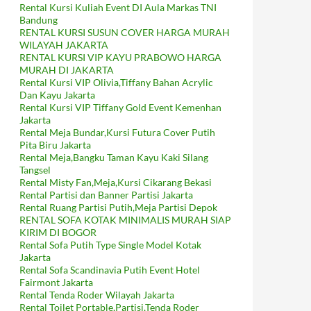
Rental Kursi Kuliah Event DI Aula Markas TNI
Bandung
RENTAL KURSI SUSUN COVER HARGA MURAH
WILAYAH JAKARTA
RENTAL KURSI VIP KAYU PRABOWO HARGA
MURAH DI JAKARTA
Rental Kursi VIP Olivia,Tiffany Bahan Acrylic
Dan Kayu Jakarta
Rental Kursi VIP Tiffany Gold Event Kemenhan
Jakarta
Rental Meja Bundar,Kursi Futura Cover Putih
Pita Biru Jakarta
Rental Meja,Bangku Taman Kayu Kaki Silang
Tangsel
Rental Misty Fan,Meja,Kursi Cikarang Bekasi
Rental Partisi dan Banner Partisi Jakarta
Rental Ruang Partisi Putih,Meja Partisi Depok
RENTAL SOFA KOTAK MINIMALIS MURAH SIAP
KIRIM DI BOGOR
Rental Sofa Putih Type Single Model Kotak
Jakarta
Rental Sofa Scandinavia Putih Event Hotel
Fairmont Jakarta
Rental Tenda Roder Wilayah Jakarta
Rental Toilet Portable,Partisi,Tenda Roder