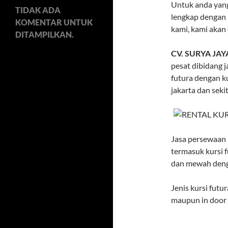
Untuk anda yan
TIDAK ADA
lengkap dengan 
KOMENTAR UNTUK
kami, kami akan
DITAMPILKAN.
CV. SURYA JAY
pesat dibidang j
futura dengan ku
jakarta dan seki
Jasa persewaan 
termasuk kursi 
dan mewah deng
Jenis kursi futu
maupun in door 