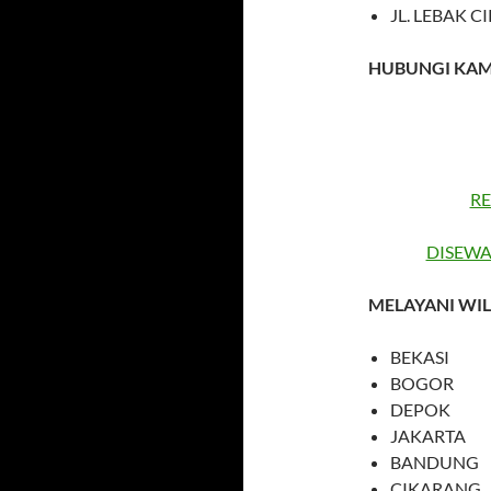
JL. LEBAK 
HUBUNGI KAM
RE
DISEWA
MELAYANI WI
BEKASI
BOGOR
DEPOK
JAKARTA
BANDUNG
CIKARANG