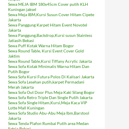
Sewa MEJA IBM 180x45cm Cover putih KLH
Kuningan jaksel
Sewa Meja IBM,Kursi Susun Cover Hitam Cipete
Jakarta
Sewa Panggung Karpet Hitam Event Novotel
Jakarta
Sewa Panggung,Backdrop,Kursi susun Stainless
Jatiasih Bekasi
Sewa Puff Kotak Warna Hitam Bogor
Sewa Round Table, Kursi Event Cover Gold
Jaktim
Sewa Round Table,Kursi Tiffany Acrylic Jakarta
Sewa Sofa Kotak Minimalis Warna Hitam Dan
Putih Bogor
Sewa Sofa Kursi Futura Polos Di Kalisari Jakarta
Sewa Sofa Lesehan putih,karpet Permadani
Merah Jakarta
Sewa Sofa Out Door Plus Meja Kaki Silang Bogor
Sewa Sofa Retro Triple Dan Single Putih Jakarta
Sewa Sofa Single Hitam,Kursi,Meja Kaca VIP
Lotte Mall Kuningan
Sewa Sofa Studio Abu-Abu Meja Ibm,Barstool
Jakarta
Sewa Tenda Plafon Rumbai Putih area Medan
Satria Bekasi