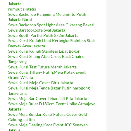
Jakarta
rumput sintetis
Sewa Backdrop Panggung Melaminto Putih
Jakarta Barat
Sewa Backdrop Spot Light Area Cikarang Bekasi
Sewa Barstool,Sofa oval Jakarta
Sewa Booth Partisi Putih 2x2m Jakarta
Sewa Kursi Kuliah Lipat Kerangka Stainless Stok
Banyak Area Jakarta
Sewa Kursi Kuliah Stainless Lipat Bogor
Sewa Kursi Silang Atau Cross Back Chairs
Tangerang
Sewa Kursi Test Futura Merah Jakarta
Sewa Kursi Tiffany Putih,Meja Kotak Event
Grand Wisata
Sewa Kursi,Meja Cover Biru Jakarta
Sewa Kursi,Meja,Tenda Bazar Putih narogong
Tangerang
Sewa Meja Bar Cover Tebar Tali Pita Jakarta
Sewa Meja Bulat D180cm Event Unika Atmajaya
Jakarta
Sewa Meja Bundar,Kursi Futura Cover Gold
Cakung Jaktim
Sewa Meja Dealing Kaca Event JCC Senayan
Jakpus