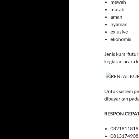
mewah
murah
aman
nyaman
exlusive
ekonomis
Jenis kursi futu
kegiatan acara ku
Untuk sistem pe
dibayarkan pada
RESPON CEPA
0821811819
0813174908