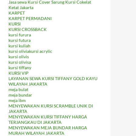
Jasa sewa Kursi Cover Sarung Kursi Cokelat
Ketat Jakarta
KARPET
KARPET PERMADANI
KURSI
KURSI CROSSBACK
kursi furura
kursi futura
kursi kuliah
kursi oliviakursi acrylic
kursi olivis
kursi olivisa
kursi tiffany
KURSI VIP
LAYANAN SEWA KURSI TIFFANY GOLD KAYU
WILAYAH JAKARTA
meja bulat
meja bundar
meja ibm
MENYEWAKAN KURSI SCRAMBLE UNIK DI
JAKARTA
MENYEWAKAN KURSI TIFFANY HARGA
TERJANGKAU DI JAKARTA
MENYEWAKAN MEJA BUNDAR HARGA
MURAH WILAYAH JAKARTA