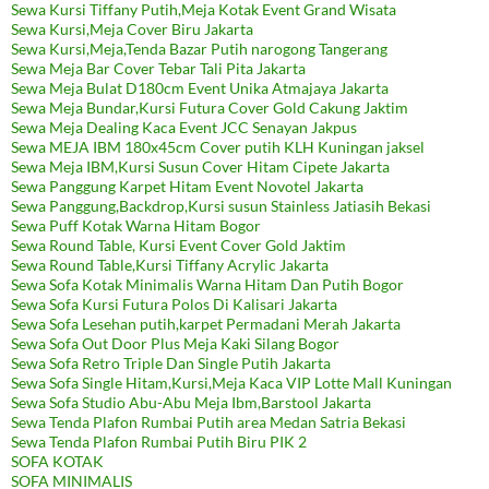
Sewa Kursi Tiffany Putih,Meja Kotak Event Grand Wisata
Sewa Kursi,Meja Cover Biru Jakarta
Sewa Kursi,Meja,Tenda Bazar Putih narogong Tangerang
Sewa Meja Bar Cover Tebar Tali Pita Jakarta
Sewa Meja Bulat D180cm Event Unika Atmajaya Jakarta
Sewa Meja Bundar,Kursi Futura Cover Gold Cakung Jaktim
Sewa Meja Dealing Kaca Event JCC Senayan Jakpus
Sewa MEJA IBM 180x45cm Cover putih KLH Kuningan jaksel
Sewa Meja IBM,Kursi Susun Cover Hitam Cipete Jakarta
Sewa Panggung Karpet Hitam Event Novotel Jakarta
Sewa Panggung,Backdrop,Kursi susun Stainless Jatiasih Bekasi
Sewa Puff Kotak Warna Hitam Bogor
Sewa Round Table, Kursi Event Cover Gold Jaktim
Sewa Round Table,Kursi Tiffany Acrylic Jakarta
Sewa Sofa Kotak Minimalis Warna Hitam Dan Putih Bogor
Sewa Sofa Kursi Futura Polos Di Kalisari Jakarta
Sewa Sofa Lesehan putih,karpet Permadani Merah Jakarta
Sewa Sofa Out Door Plus Meja Kaki Silang Bogor
Sewa Sofa Retro Triple Dan Single Putih Jakarta
Sewa Sofa Single Hitam,Kursi,Meja Kaca VIP Lotte Mall Kuningan
Sewa Sofa Studio Abu-Abu Meja Ibm,Barstool Jakarta
Sewa Tenda Plafon Rumbai Putih area Medan Satria Bekasi
Sewa Tenda Plafon Rumbai Putih Biru PIK 2
SOFA KOTAK
SOFA MINIMALIS