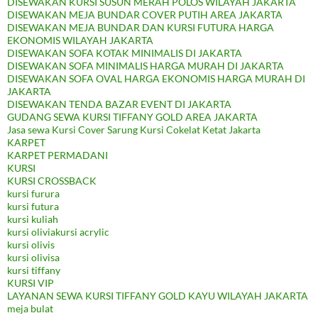
DISEWAKAN KURSI SUSUN MERAH POLOS WILAYAH JAKARTA
DISEWAKAN MEJA BUNDAR COVER PUTIH AREA JAKARTA
DISEWAKAN MEJA BUNDAR DAN KURSI FUTURA HARGA
EKONOMIS WILAYAH JAKARTA
DISEWAKAN SOFA KOTAK MINIMALIS DI JAKARTA
DISEWAKAN SOFA MINIMALIS HARGA MURAH DI JAKARTA
DISEWAKAN SOFA OVAL HARGA EKONOMIS HARGA MURAH DI
JAKARTA
DISEWAKAN TENDA BAZAR EVENT DI JAKARTA
GUDANG SEWA KURSI TIFFANY GOLD AREA JAKARTA
Jasa sewa Kursi Cover Sarung Kursi Cokelat Ketat Jakarta
KARPET
KARPET PERMADANI
KURSI
KURSI CROSSBACK
kursi furura
kursi futura
kursi kuliah
kursi oliviakursi acrylic
kursi olivis
kursi olivisa
kursi tiffany
KURSI VIP
LAYANAN SEWA KURSI TIFFANY GOLD KAYU WILAYAH JAKARTA
meja bulat