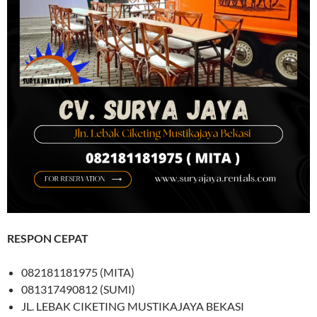
RESPON CEPAT
082181181975 (MITA)
081317490812 (SUMI)
JL. LEBAK CIKETING MUSTIKAJAYA BEKASI