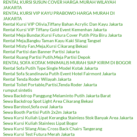
RENTAL KURSI SUSUN COVER HARGA MURAH WILAYAH
JAKARTA
RENTAL KURSI VIP KAYU PRABOWO HARGA MURAH DI
JAKARTA
Rental Kursi VIP Olivia,Tiffany Bahan Acrylic Dan Kayu Jakarta
Rental Kursi VIP Tiffany Gold Event Kemenhan Jakarta
Rental Meja Bundar,Kursi Futura Cover Putih Pita Biru Jakarta
Rental Meja,Bangku Taman Kayu Kaki Silang Tangsel
Rental Misty Fan,Meja,Kursi Cikarang Bekasi
Rental Partisi dan Banner Partisi Jakarta
Rental Ruang Partisi Putih,Meja Partisi Depok
RENTAL SOFA KOTAK MINIMALIS MURAH SIAP KIRIM DI BOGOR
Rental Sofa Putih Type Single Model Kotak Jakarta
Rental Sofa Scandinavia Putih Event Hotel Fairmont Jakarta
Rental Tenda Roder Wilayah Jakarta
Rental Toilet Portable,Partisi,Tenda Roder Jakarta
rumput sintetis
Sewa Backdrop Panggung Melaminto Putih Jakarta Barat
Sewa Backdrop Spot Light Area Cikarang Bekasi
Sewa Barstool,Sofa oval Jakarta
Sewa Booth Partisi Putih 2x2m Jakarta
Sewa Kursi Kuliah Lipat Kerangka Stainless Stok Banyak Area Jakarta
Sewa Kursi Kuliah Stainless Lipat Bogor
Sewa Kursi Silang Atau Cross Back Chairs Tangerang
Sewa Kursi Test Futura Merah Jakarta