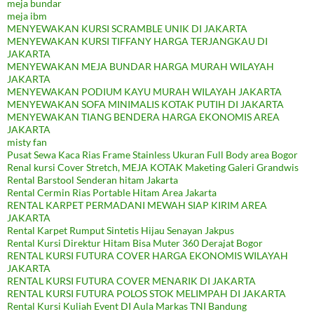
meja bundar
meja ibm
MENYEWAKAN KURSI SCRAMBLE UNIK DI JAKARTA
MENYEWAKAN KURSI TIFFANY HARGA TERJANGKAU DI
JAKARTA
MENYEWAKAN MEJA BUNDAR HARGA MURAH WILAYAH
JAKARTA
MENYEWAKAN PODIUM KAYU MURAH WILAYAH JAKARTA
MENYEWAKAN SOFA MINIMALIS KOTAK PUTIH DI JAKARTA
MENYEWAKAN TIANG BENDERA HARGA EKONOMIS AREA
JAKARTA
misty fan
Pusat Sewa Kaca Rias Frame Stainless Ukuran Full Body area Bogor
Renal kursi Cover Stretch, MEJA KOTAK Maketing Galeri Grandwis
Rental Barstool Senderan hitam Jakarta
Rental Cermin Rias Portable Hitam Area Jakarta
RENTAL KARPET PERMADANI MEWAH SIAP KIRIM AREA
JAKARTA
Rental Karpet Rumput Sintetis Hijau Senayan Jakpus
Rental Kursi Direktur Hitam Bisa Muter 360 Derajat Bogor
RENTAL KURSI FUTURA COVER HARGA EKONOMIS WILAYAH
JAKARTA
RENTAL KURSI FUTURA COVER MENARIK DI JAKARTA
RENTAL KURSI FUTURA POLOS STOK MELIMPAH DI JAKARTA
Rental Kursi Kuliah Event DI Aula Markas TNI Bandung