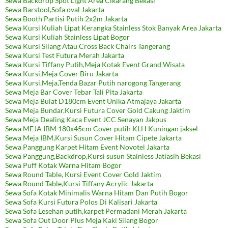
Sewa Backdrop Spot Light Area Cikarang Bekasi
Sewa Barstool,Sofa oval Jakarta
Sewa Booth Partisi Putih 2x2m Jakarta
Sewa Kursi Kuliah Lipat Kerangka Stainless Stok Banyak Area Jakarta
Sewa Kursi Kuliah Stainless Lipat Bogor
Sewa Kursi Silang Atau Cross Back Chairs Tangerang
Sewa Kursi Test Futura Merah Jakarta
Sewa Kursi Tiffany Putih,Meja Kotak Event Grand Wisata
Sewa Kursi,Meja Cover Biru Jakarta
Sewa Kursi,Meja,Tenda Bazar Putih narogong Tangerang
Sewa Meja Bar Cover Tebar Tali Pita Jakarta
Sewa Meja Bulat D180cm Event Unika Atmajaya Jakarta
Sewa Meja Bundar,Kursi Futura Cover Gold Cakung Jaktim
Sewa Meja Dealing Kaca Event JCC Senayan Jakpus
Sewa MEJA IBM 180x45cm Cover putih KLH Kuningan jaksel
Sewa Meja IBM,Kursi Susun Cover Hitam Cipete Jakarta
Sewa Panggung Karpet Hitam Event Novotel Jakarta
Sewa Panggung,Backdrop,Kursi susun Stainless Jatiasih Bekasi
Sewa Puff Kotak Warna Hitam Bogor
Sewa Round Table, Kursi Event Cover Gold Jaktim
Sewa Round Table,Kursi Tiffany Acrylic Jakarta
Sewa Sofa Kotak Minimalis Warna Hitam Dan Putih Bogor
Sewa Sofa Kursi Futura Polos Di Kalisari Jakarta
Sewa Sofa Lesehan putih,karpet Permadani Merah Jakarta
Sewa Sofa Out Door Plus Meja Kaki Silang Bogor