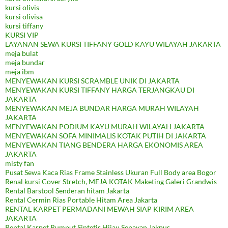
kursi olivis
kursi olivisa
kursi tiffany
KURSI VIP
LAYANAN SEWA KURSI TIFFANY GOLD KAYU WILAYAH JAKARTA
meja bulat
meja bundar
meja ibm
MENYEWAKAN KURSI SCRAMBLE UNIK DI JAKARTA
MENYEWAKAN KURSI TIFFANY HARGA TERJANGKAU DI
JAKARTA
MENYEWAKAN MEJA BUNDAR HARGA MURAH WILAYAH
JAKARTA
MENYEWAKAN PODIUM KAYU MURAH WILAYAH JAKARTA
MENYEWAKAN SOFA MINIMALIS KOTAK PUTIH DI JAKARTA
MENYEWAKAN TIANG BENDERA HARGA EKONOMIS AREA
JAKARTA
misty fan
Pusat Sewa Kaca Rias Frame Stainless Ukuran Full Body area Bogor
Renal kursi Cover Stretch, MEJA KOTAK Maketing Galeri Grandwis
Rental Barstool Senderan hitam Jakarta
Rental Cermin Rias Portable Hitam Area Jakarta
RENTAL KARPET PERMADANI MEWAH SIAP KIRIM AREA
JAKARTA
Rental Karpet Rumput Sintetis Hijau Senayan Jakpus