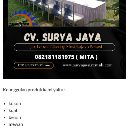
Keunggulan produk kami yaitu :
kokoh
kuat
bersih
mewah