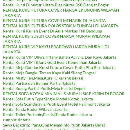
Rental Kursi Direktur Hitam Bisa Muter 360 Derajat Bogor
RENTAL KURSI FUTURA COVER HARGA EKONOMIS WILAYAH
JAKARTA
RENTAL KURSI FUTURA COVER MENARIK DI JAKARTA
RENTAL KURSI FUTURA POLOS STOK MELIMPAH DI JAKARTA
Rental Kursi Kuliah Event DI Aula Markas TNI Bandung
RENTAL KURSI SUSUN COVER HARGA MURAH WILAYAH
JAKARTA
RENTAL KURSI VIP KAYU PRABOWO HARGA MURAH DI
JAKARTA
Rental Kursi VIP Olivia,Tiffany Bahan Acrylic Dan Kayu Jakarta
Rental Kursi VIP Tiffany Gold Event Kemenhan Jakarta
Rental Meja Bundar,Kursi Futura Cover Putih Pita Biru Jakarta
Rental Meja,Bangku Taman Kayu Kaki Silang Tangsel
Rental Misty Fan,Meja,Kursi Cikarang Bekasi
Rental Partisi dan Banner Partisi Jakarta
Rental Ruang Partisi Putih,Meja Partisi Depok
RENTAL SOFA KOTAK MINIMALIS MURAH SIAP KIRIM DI BOGOR
Rental Sofa Putih Type Single Model Kotak Jakarta
Rental Sofa Scandinavia Putih Event Hotel Fairmont Jakarta
Rental Tenda Roder Wilayah Jakarta
Rental Toilet Portable,Partisi,Tenda Roder Jakarta
rumput sintetis
Sewa Backdrop Panggung Melaminto Putih Jakarta Barat