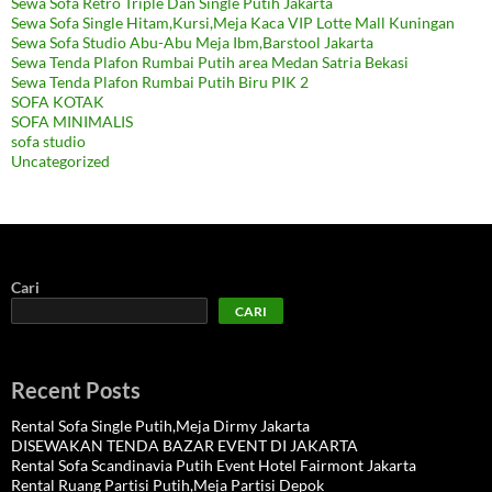
Sewa Sofa Retro Triple Dan Single Putih Jakarta
Sewa Sofa Single Hitam,Kursi,Meja Kaca VIP Lotte Mall Kuningan
Sewa Sofa Studio Abu-Abu Meja Ibm,Barstool Jakarta
Sewa Tenda Plafon Rumbai Putih area Medan Satria Bekasi
Sewa Tenda Plafon Rumbai Putih Biru PIK 2
SOFA KOTAK
SOFA MINIMALIS
sofa studio
Uncategorized
Cari
CARI
Recent Posts
Rental Sofa Single Putih,Meja Dirmy Jakarta
DISEWAKAN TENDA BAZAR EVENT DI JAKARTA
Rental Sofa Scandinavia Putih Event Hotel Fairmont Jakarta
Rental Ruang Partisi Putih,Meja Partisi Depok