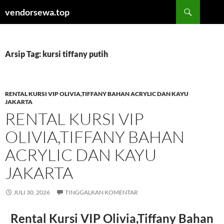
Langsung
Cari
vendorsewa.top
ke
isi
Arsip Tag: kursi tiffany putih
RENTAL KURSI VIP OLIVIA,TIFFANY BAHAN ACRYLIC DAN KAYU
JAKARTA
RENTAL KURSI VIP
OLIVIA,TIFFANY BAHAN
ACRYLIC DAN KAYU
JAKARTA
JULI 30, 2026
TINGGALKAN KOMENTAR
Rental Kursi VIP Olivia,Tiffany Bahan