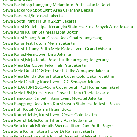
Sewa Backdrop Panggung Melaminto Putih Jakarta Barat
Sewa Backdrop Spot Light Area Cikarang Bekasi
Sewa Barstool,Sofa oval Jakarta
Sewa Booth Partisi Putih 2x2m Jakarta
Sewa Kursi Kuliah Lipat Kerangka Stainless Stok Banyak Area Jakarta
Sewa Kursi Kuliah Stainless Lipat Bogor
Sewa Kursi Silang Atau Cross Back Chairs Tangerang
Sewa Kursi Test Futura Merah Jakarta
Sewa Kursi Tiffany Putih,Meja Kotak Event Grand Wisata
Sewa Kursi,Meja Cover Biru Jakarta
Sewa Kursi,Meja,Tenda Bazar Putih narogong Tangerang
Sewa Meja Bar Cover Tebar Tali Pita Jakarta
Sewa Meja Bulat D180cm Event Unika Atmajaya Jakarta
Sewa Meja Bundar,Kursi Futura Cover Gold Cakung Jaktim
Sewa Meja Dealing Kaca Event JCC Senayan Jakpus
Sewa MEJA IBM 180x45cm Cover putih KLH Kuningan jaksel
Sewa Meja IBM,Kursi Susun Cover Hitam Cipete Jakarta
Sewa Panggung Karpet Hitam Event Novotel Jakarta
Sewa Panggung,Backdrop,Kursi susun Stainless Jatiasih Bekasi
Sewa Puff Kotak Warna Hitam Bogor
Sewa Round Table, Kursi Event Cover Gold Jaktim
Sewa Round Table,Kursi Tiffany Acrylic Jakarta
Sewa Sofa Kotak Minimalis Warna Hitam Dan Putih Bogor
Sewa Sofa Kursi Futura Polos Di Kalisari Jakarta
Sewa Sofa Lesehan putih,karpet Permadani Merah Jakarta