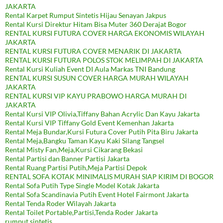
JAKARTA
Rental Karpet Rumput Sintetis Hijau Senayan Jakpus
Rental Kursi Direktur Hitam Bisa Muter 360 Derajat Bogor
RENTAL KURSI FUTURA COVER HARGA EKONOMIS WILAYAH
JAKARTA
RENTAL KURSI FUTURA COVER MENARIK DI JAKARTA
RENTAL KURSI FUTURA POLOS STOK MELIMPAH DI JAKARTA
Rental Kursi Kuliah Event DI Aula Markas TNI Bandung
RENTAL KURSI SUSUN COVER HARGA MURAH WILAYAH
JAKARTA
RENTAL KURSI VIP KAYU PRABOWO HARGA MURAH DI
JAKARTA
Rental Kursi VIP Olivia,Tiffany Bahan Acrylic Dan Kayu Jakarta
Rental Kursi VIP Tiffany Gold Event Kemenhan Jakarta
Rental Meja Bundar,Kursi Futura Cover Putih Pita Biru Jakarta
Rental Meja,Bangku Taman Kayu Kaki Silang Tangsel
Rental Misty Fan,Meja,Kursi Cikarang Bekasi
Rental Partisi dan Banner Partisi Jakarta
Rental Ruang Partisi Putih,Meja Partisi Depok
RENTAL SOFA KOTAK MINIMALIS MURAH SIAP KIRIM DI BOGOR
Rental Sofa Putih Type Single Model Kotak Jakarta
Rental Sofa Scandinavia Putih Event Hotel Fairmont Jakarta
Rental Tenda Roder Wilayah Jakarta
Rental Toilet Portable,Partisi,Tenda Roder Jakarta
rumput sintetis