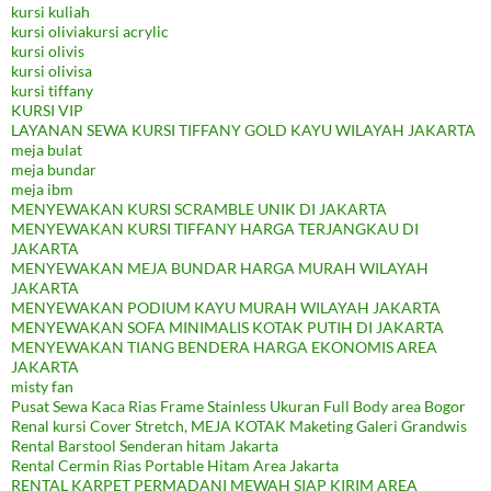
kursi kuliah
kursi oliviakursi acrylic
kursi olivis
kursi olivisa
kursi tiffany
KURSI VIP
LAYANAN SEWA KURSI TIFFANY GOLD KAYU WILAYAH JAKARTA
meja bulat
meja bundar
meja ibm
MENYEWAKAN KURSI SCRAMBLE UNIK DI JAKARTA
MENYEWAKAN KURSI TIFFANY HARGA TERJANGKAU DI
JAKARTA
MENYEWAKAN MEJA BUNDAR HARGA MURAH WILAYAH
JAKARTA
MENYEWAKAN PODIUM KAYU MURAH WILAYAH JAKARTA
MENYEWAKAN SOFA MINIMALIS KOTAK PUTIH DI JAKARTA
MENYEWAKAN TIANG BENDERA HARGA EKONOMIS AREA
JAKARTA
misty fan
Pusat Sewa Kaca Rias Frame Stainless Ukuran Full Body area Bogor
Renal kursi Cover Stretch, MEJA KOTAK Maketing Galeri Grandwis
Rental Barstool Senderan hitam Jakarta
Rental Cermin Rias Portable Hitam Area Jakarta
RENTAL KARPET PERMADANI MEWAH SIAP KIRIM AREA