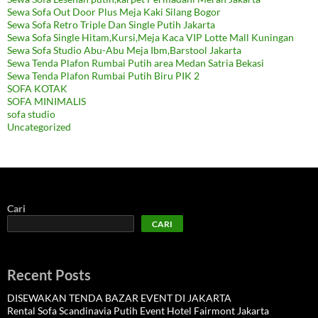
Sewa Sofa Out Door Plus Meja Kaki Silang Bogor
Sewa Sofa Retro Triple Dan Single Putih Jakarta
Sewa Sofa Single Hitam,Kursi,Meja Kaca VIP Lotte Mall Kuningan
Sewa Sofa Studio Abu-Abu Meja Ibm,Barstool Jakarta
Sewa Tenda Plafon Rumbai Putih area Medan Satria Bekasi
Sewa Tenda Plafon Rumbai Putih Biru PIK 2
SOFA KOTAK
SOFA MINIMALIS
sofa studio
Uncategorized
Cari
CARI
Recent Posts
DISEWAKAN TENDA BAZAR EVENT DI JAKARTA
Rental Sofa Scandinavia Putih Event Hotel Fairmont Jakarta