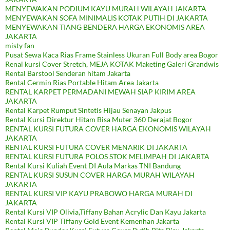
MENYEWAKAN PODIUM KAYU MURAH WILAYAH JAKARTA
MENYEWAKAN SOFA MINIMALIS KOTAK PUTIH DI JAKARTA
MENYEWAKAN TIANG BENDERA HARGA EKONOMIS AREA
JAKARTA
misty fan
Pusat Sewa Kaca Rias Frame Stainless Ukuran Full Body area Bogor
Renal kursi Cover Stretch, MEJA KOTAK Maketing Galeri Grandwis
Rental Barstool Senderan hitam Jakarta
Rental Cermin Rias Portable Hitam Area Jakarta
RENTAL KARPET PERMADANI MEWAH SIAP KIRIM AREA
JAKARTA
Rental Karpet Rumput Sintetis Hijau Senayan Jakpus
Rental Kursi Direktur Hitam Bisa Muter 360 Derajat Bogor
RENTAL KURSI FUTURA COVER HARGA EKONOMIS WILAYAH
JAKARTA
RENTAL KURSI FUTURA COVER MENARIK DI JAKARTA
RENTAL KURSI FUTURA POLOS STOK MELIMPAH DI JAKARTA
Rental Kursi Kuliah Event DI Aula Markas TNI Bandung
RENTAL KURSI SUSUN COVER HARGA MURAH WILAYAH
JAKARTA
RENTAL KURSI VIP KAYU PRABOWO HARGA MURAH DI
JAKARTA
Rental Kursi VIP Olivia,Tiffany Bahan Acrylic Dan Kayu Jakarta
Rental Kursi VIP Tiffany Gold Event Kemenhan Jakarta