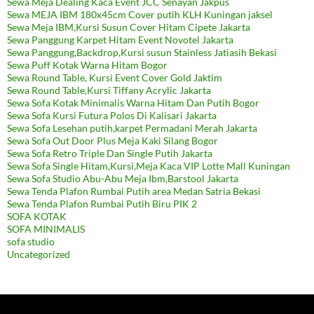
Sewa Meja Dealing Kaca Event JCC Senayan Jakpus
Sewa MEJA IBM 180x45cm Cover putih KLH Kuningan jaksel
Sewa Meja IBM,Kursi Susun Cover Hitam Cipete Jakarta
Sewa Panggung Karpet Hitam Event Novotel Jakarta
Sewa Panggung,Backdrop,Kursi susun Stainless Jatiasih Bekasi
Sewa Puff Kotak Warna Hitam Bogor
Sewa Round Table, Kursi Event Cover Gold Jaktim
Sewa Round Table,Kursi Tiffany Acrylic Jakarta
Sewa Sofa Kotak Minimalis Warna Hitam Dan Putih Bogor
Sewa Sofa Kursi Futura Polos Di Kalisari Jakarta
Sewa Sofa Lesehan putih,karpet Permadani Merah Jakarta
Sewa Sofa Out Door Plus Meja Kaki Silang Bogor
Sewa Sofa Retro Triple Dan Single Putih Jakarta
Sewa Sofa Single Hitam,Kursi,Meja Kaca VIP Lotte Mall Kuningan
Sewa Sofa Studio Abu-Abu Meja Ibm,Barstool Jakarta
Sewa Tenda Plafon Rumbai Putih area Medan Satria Bekasi
Sewa Tenda Plafon Rumbai Putih Biru PIK 2
SOFA KOTAK
SOFA MINIMALIS
sofa studio
Uncategorized