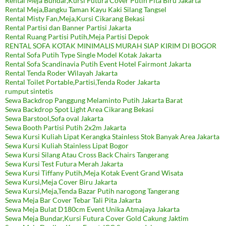
Rental Meja Bundar,Kursi Futura Cover Putih Pita Biru Jakarta
Rental Meja,Bangku Taman Kayu Kaki Silang Tangsel
Rental Misty Fan,Meja,Kursi Cikarang Bekasi
Rental Partisi dan Banner Partisi Jakarta
Rental Ruang Partisi Putih,Meja Partisi Depok
RENTAL SOFA KOTAK MINIMALIS MURAH SIAP KIRIM DI BOGOR
Rental Sofa Putih Type Single Model Kotak Jakarta
Rental Sofa Scandinavia Putih Event Hotel Fairmont Jakarta
Rental Tenda Roder Wilayah Jakarta
Rental Toilet Portable,Partisi,Tenda Roder Jakarta
rumput sintetis
Sewa Backdrop Panggung Melaminto Putih Jakarta Barat
Sewa Backdrop Spot Light Area Cikarang Bekasi
Sewa Barstool,Sofa oval Jakarta
Sewa Booth Partisi Putih 2x2m Jakarta
Sewa Kursi Kuliah Lipat Kerangka Stainless Stok Banyak Area Jakarta
Sewa Kursi Kuliah Stainless Lipat Bogor
Sewa Kursi Silang Atau Cross Back Chairs Tangerang
Sewa Kursi Test Futura Merah Jakarta
Sewa Kursi Tiffany Putih,Meja Kotak Event Grand Wisata
Sewa Kursi,Meja Cover Biru Jakarta
Sewa Kursi,Meja,Tenda Bazar Putih narogong Tangerang
Sewa Meja Bar Cover Tebar Tali Pita Jakarta
Sewa Meja Bulat D180cm Event Unika Atmajaya Jakarta
Sewa Meja Bundar,Kursi Futura Cover Gold Cakung Jaktim