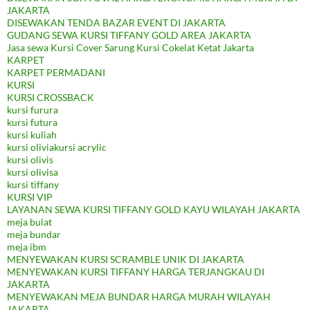
JAKARTA
DISEWAKAN TENDA BAZAR EVENT DI JAKARTA
GUDANG SEWA KURSI TIFFANY GOLD AREA JAKARTA
Jasa sewa Kursi Cover Sarung Kursi Cokelat Ketat Jakarta
KARPET
KARPET PERMADANI
KURSI
KURSI CROSSBACK
kursi furura
kursi futura
kursi kuliah
kursi oliviakursi acrylic
kursi olivis
kursi olivisa
kursi tiffany
KURSI VIP
LAYANAN SEWA KURSI TIFFANY GOLD KAYU WILAYAH JAKARTA
meja bulat
meja bundar
meja ibm
MENYEWAKAN KURSI SCRAMBLE UNIK DI JAKARTA
MENYEWAKAN KURSI TIFFANY HARGA TERJANGKAU DI
JAKARTA
MENYEWAKAN MEJA BUNDAR HARGA MURAH WILAYAH
JAKARTA