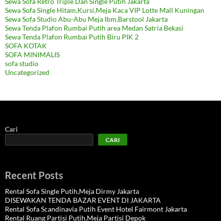
Sewa Sofa Retro Triple Dan Single Putih Jakarta
Sewa Sofa Single Hitam,Kursi,Meja Kaca VIP Lotte Mall Kuningan
Sewa Sofa Studio Abu-Abu Meja Ibm,Barstool Jakarta
Sewa Tenda Plafon Rumbai Putih area Medan Satria Bekasi
Sewa Tenda Plafon Rumbai Putih Biru PIK 2
SOFA KOTAK
SOFA MINIMALIS
sofa studio
Uncategorized
Cari
CARI
Recent Posts
Rental Sofa Single Putih,Meja Dirmy Jakarta
DISEWAKAN TENDA BAZAR EVENT DI JAKARTA
Rental Sofa Scandinavia Putih Event Hotel Fairmont Jakarta
Rental Ruang Partisi Putih,Meja Partisi Depok