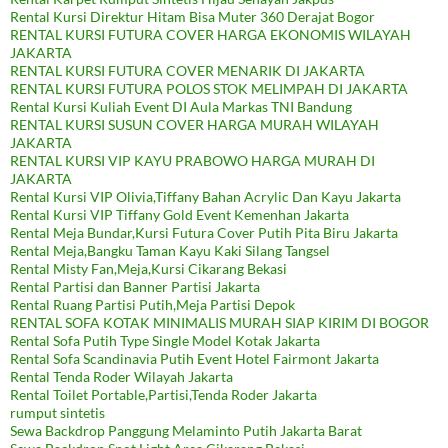
Rental Kursi Direktur Hitam Bisa Muter 360 Derajat Bogor
RENTAL KURSI FUTURA COVER HARGA EKONOMIS WILAYAH
JAKARTA
RENTAL KURSI FUTURA COVER MENARIK DI JAKARTA
RENTAL KURSI FUTURA POLOS STOK MELIMPAH DI JAKARTA
Rental Kursi Kuliah Event DI Aula Markas TNI Bandung
RENTAL KURSI SUSUN COVER HARGA MURAH WILAYAH
JAKARTA
RENTAL KURSI VIP KAYU PRABOWO HARGA MURAH DI
JAKARTA
Rental Kursi VIP Olivia,Tiffany Bahan Acrylic Dan Kayu Jakarta
Rental Kursi VIP Tiffany Gold Event Kemenhan Jakarta
Rental Meja Bundar,Kursi Futura Cover Putih Pita Biru Jakarta
Rental Meja,Bangku Taman Kayu Kaki Silang Tangsel
Rental Misty Fan,Meja,Kursi Cikarang Bekasi
Rental Partisi dan Banner Partisi Jakarta
Rental Ruang Partisi Putih,Meja Partisi Depok
RENTAL SOFA KOTAK MINIMALIS MURAH SIAP KIRIM DI BOGOR
Rental Sofa Putih Type Single Model Kotak Jakarta
Rental Sofa Scandinavia Putih Event Hotel Fairmont Jakarta
Rental Tenda Roder Wilayah Jakarta
Rental Toilet Portable,Partisi,Tenda Roder Jakarta
rumput sintetis
Sewa Backdrop Panggung Melaminto Putih Jakarta Barat