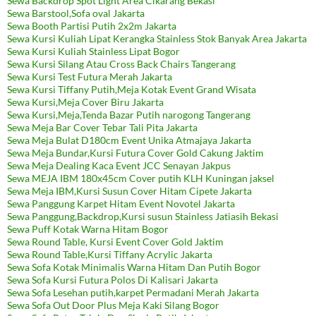
Sewa Backdrop Spot Light Area Cikarang Bekasi
Sewa Barstool,Sofa oval Jakarta
Sewa Booth Partisi Putih 2x2m Jakarta
Sewa Kursi Kuliah Lipat Kerangka Stainless Stok Banyak Area Jakarta
Sewa Kursi Kuliah Stainless Lipat Bogor
Sewa Kursi Silang Atau Cross Back Chairs Tangerang
Sewa Kursi Test Futura Merah Jakarta
Sewa Kursi Tiffany Putih,Meja Kotak Event Grand Wisata
Sewa Kursi,Meja Cover Biru Jakarta
Sewa Kursi,Meja,Tenda Bazar Putih narogong Tangerang
Sewa Meja Bar Cover Tebar Tali Pita Jakarta
Sewa Meja Bulat D180cm Event Unika Atmajaya Jakarta
Sewa Meja Bundar,Kursi Futura Cover Gold Cakung Jaktim
Sewa Meja Dealing Kaca Event JCC Senayan Jakpus
Sewa MEJA IBM 180x45cm Cover putih KLH Kuningan jaksel
Sewa Meja IBM,Kursi Susun Cover Hitam Cipete Jakarta
Sewa Panggung Karpet Hitam Event Novotel Jakarta
Sewa Panggung,Backdrop,Kursi susun Stainless Jatiasih Bekasi
Sewa Puff Kotak Warna Hitam Bogor
Sewa Round Table, Kursi Event Cover Gold Jaktim
Sewa Round Table,Kursi Tiffany Acrylic Jakarta
Sewa Sofa Kotak Minimalis Warna Hitam Dan Putih Bogor
Sewa Sofa Kursi Futura Polos Di Kalisari Jakarta
Sewa Sofa Lesehan putih,karpet Permadani Merah Jakarta
Sewa Sofa Out Door Plus Meja Kaki Silang Bogor