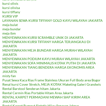
kursi olivis
kursi olivisa
kursi tiffany
KURSI VIP
LAYANAN SEWA KURSI TIFFANY GOLD KAYU WILAYAH JAKARTA
meja bulat
meja bundar
meja ibm
MENYEWAKAN KURSI SCRAMBLE UNIK DI JAKARTA
MENYEWAKAN KURSI TIFFANY HARGA TERJANGKAU DI
JAKARTA
MENYEWAKAN MEJA BUNDAR HARGA MURAH WILAYAH
JAKARTA
MENYEWAKAN PODIUM KAYU MURAH WILAYAH JAKARTA
MENYEWAKAN SOFA MINIMALIS KOTAK PUTIH DI JAKARTA
MENYEWAKAN TIANG BENDERA HARGA EKONOMIS AREA
JAKARTA
misty fan
Pusat Sewa Kaca Rias Frame Stainless Ukuran Full Body area Bogor
Renal kursi Cover Stretch, MEJA KOTAK Maketing Galeri Grandwis
Rental Barstool Senderan hitam Jakarta
Rental Cermin Rias Portable Hitam Area Jakarta
RENTAL KARPET PERMADANI MEWAH SIAP KIRIM AREA
JAKARTA
Rental Karpet Rumput Sintetis Hijau Senayan Jakpus