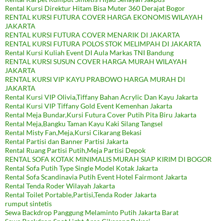
Rental Kursi Direktur Hitam Bisa Muter 360 Derajat Bogor
RENTAL KURSI FUTURA COVER HARGA EKONOMIS WILAYAH
JAKARTA
RENTAL KURSI FUTURA COVER MENARIK DI JAKARTA
RENTAL KURSI FUTURA POLOS STOK MELIMPAH DI JAKARTA
Rental Kursi Kuliah Event DI Aula Markas TNI Bandung
RENTAL KURSI SUSUN COVER HARGA MURAH WILAYAH
JAKARTA
RENTAL KURSI VIP KAYU PRABOWO HARGA MURAH DI
JAKARTA
Rental Kursi VIP Olivia,Tiffany Bahan Acrylic Dan Kayu Jakarta
Rental Kursi VIP Tiffany Gold Event Kemenhan Jakarta
Rental Meja Bundar,Kursi Futura Cover Putih Pita Biru Jakarta
Rental Meja,Bangku Taman Kayu Kaki Silang Tangsel
Rental Misty Fan,Meja,Kursi Cikarang Bekasi
Rental Partisi dan Banner Partisi Jakarta
Rental Ruang Partisi Putih,Meja Partisi Depok
RENTAL SOFA KOTAK MINIMALIS MURAH SIAP KIRIM DI BOGOR
Rental Sofa Putih Type Single Model Kotak Jakarta
Rental Sofa Scandinavia Putih Event Hotel Fairmont Jakarta
Rental Tenda Roder Wilayah Jakarta
Rental Toilet Portable,Partisi,Tenda Roder Jakarta
rumput sintetis
Sewa Backdrop Panggung Melaminto Putih Jakarta Barat