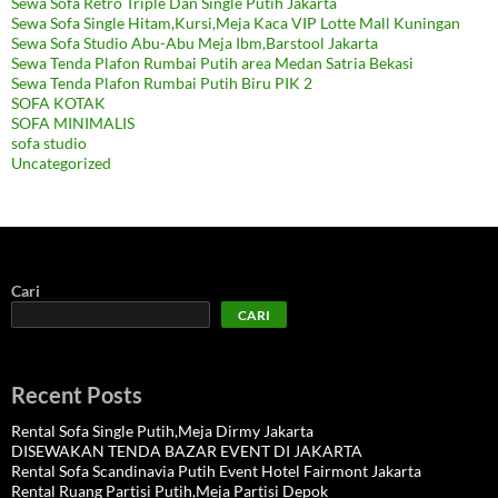
Sewa Sofa Retro Triple Dan Single Putih Jakarta
Sewa Sofa Single Hitam,Kursi,Meja Kaca VIP Lotte Mall Kuningan
Sewa Sofa Studio Abu-Abu Meja Ibm,Barstool Jakarta
Sewa Tenda Plafon Rumbai Putih area Medan Satria Bekasi
Sewa Tenda Plafon Rumbai Putih Biru PIK 2
SOFA KOTAK
SOFA MINIMALIS
sofa studio
Uncategorized
Cari
CARI
Recent Posts
Rental Sofa Single Putih,Meja Dirmy Jakarta
DISEWAKAN TENDA BAZAR EVENT DI JAKARTA
Rental Sofa Scandinavia Putih Event Hotel Fairmont Jakarta
Rental Ruang Partisi Putih,Meja Partisi Depok