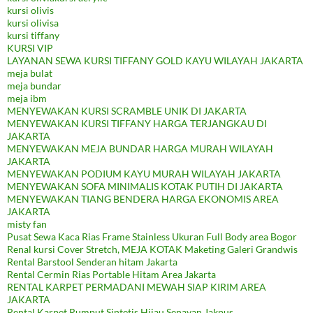
kursi olivis
kursi olivisa
kursi tiffany
KURSI VIP
LAYANAN SEWA KURSI TIFFANY GOLD KAYU WILAYAH JAKARTA
meja bulat
meja bundar
meja ibm
MENYEWAKAN KURSI SCRAMBLE UNIK DI JAKARTA
MENYEWAKAN KURSI TIFFANY HARGA TERJANGKAU DI
JAKARTA
MENYEWAKAN MEJA BUNDAR HARGA MURAH WILAYAH
JAKARTA
MENYEWAKAN PODIUM KAYU MURAH WILAYAH JAKARTA
MENYEWAKAN SOFA MINIMALIS KOTAK PUTIH DI JAKARTA
MENYEWAKAN TIANG BENDERA HARGA EKONOMIS AREA
JAKARTA
misty fan
Pusat Sewa Kaca Rias Frame Stainless Ukuran Full Body area Bogor
Renal kursi Cover Stretch, MEJA KOTAK Maketing Galeri Grandwis
Rental Barstool Senderan hitam Jakarta
Rental Cermin Rias Portable Hitam Area Jakarta
RENTAL KARPET PERMADANI MEWAH SIAP KIRIM AREA
JAKARTA
Rental Karpet Rumput Sintetis Hijau Senayan Jakpus