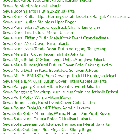
Sewa Backdrop Spot Light Area Cikarang Bekasi
Sewa Barstool,Sofa oval Jakarta
Sewa Booth Partisi Putih 2x2m Jakarta
Sewa Kursi Kuliah Lipat Kerangka Stainless Stok Banyak Area Jakarta
Sewa Kursi Kuliah Stainless Lipat Bogor
Sewa Kursi Silang Atau Cross Back Chairs Tangerang
Sewa Kursi Test Futura Merah Jakarta
Sewa Kursi Tiffany Putih,Meja Kotak Event Grand Wisata
Sewa Kursi,Meja Cover Biru Jakarta
Sewa Kursi,Meja,Tenda Bazar Putih narogong Tangerang
Sewa Meja Bar Cover Tebar Tali Pita Jakarta
Sewa Meja Bulat D180cm Event Unika Atmajaya Jakarta
Sewa Meja Bundar,Kursi Futura Cover Gold Cakung Jaktim
Sewa Meja Dealing Kaca Event JCC Senayan Jakpus
Sewa MEJA IBM 180x45cm Cover putih KLH Kuningan jaksel
Sewa Meja IBM,Kursi Susun Cover Hitam Cipete Jakarta
Sewa Panggung Karpet Hitam Event Novotel Jakarta
Sewa Panggung,Backdrop,Kursi susun Stainless Jatiasih Bekasi
Sewa Puff Kotak Warna Hitam Bogor
Sewa Round Table, Kursi Event Cover Gold Jaktim
Sewa Round Table,Kursi Tiffany Acrylic Jakarta
Sewa Sofa Kotak Minimalis Warna Hitam Dan Putih Bogor
Sewa Sofa Kursi Futura Polos Di Kalisari Jakarta
Sewa Sofa Lesehan putih,karpet Permadani Merah Jakarta
Sewa Sofa Out Door Plus Meja Kaki Silang Bogor