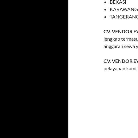
BEKASI
KARAWANG
TANGERAN
CV. VENDOR E
lengkap termasu
anggaran sewa 
CV. VENDOR E
pelayanan kami 