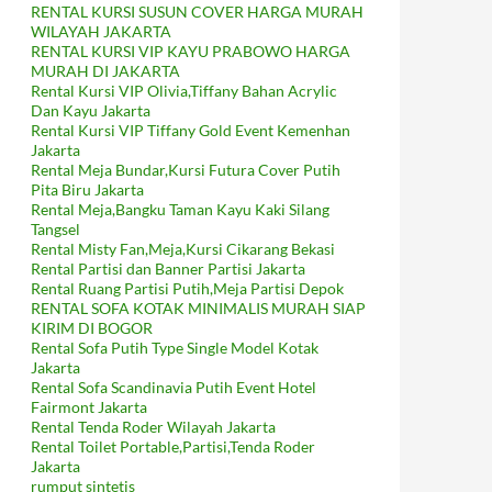
RENTAL KURSI SUSUN COVER HARGA MURAH
WILAYAH JAKARTA
RENTAL KURSI VIP KAYU PRABOWO HARGA
MURAH DI JAKARTA
Rental Kursi VIP Olivia,Tiffany Bahan Acrylic
Dan Kayu Jakarta
Rental Kursi VIP Tiffany Gold Event Kemenhan
Jakarta
Rental Meja Bundar,Kursi Futura Cover Putih
Pita Biru Jakarta
Rental Meja,Bangku Taman Kayu Kaki Silang
Tangsel
Rental Misty Fan,Meja,Kursi Cikarang Bekasi
Rental Partisi dan Banner Partisi Jakarta
Rental Ruang Partisi Putih,Meja Partisi Depok
RENTAL SOFA KOTAK MINIMALIS MURAH SIAP
KIRIM DI BOGOR
Rental Sofa Putih Type Single Model Kotak
Jakarta
Rental Sofa Scandinavia Putih Event Hotel
Fairmont Jakarta
Rental Tenda Roder Wilayah Jakarta
Rental Toilet Portable,Partisi,Tenda Roder
Jakarta
rumput sintetis