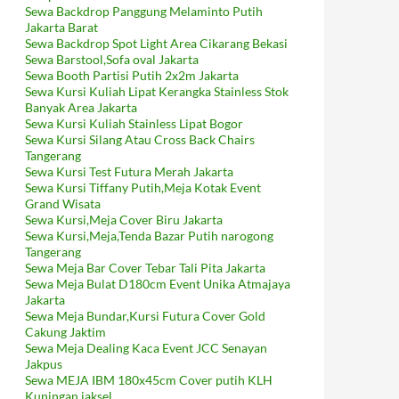
Sewa Backdrop Panggung Melaminto Putih
Jakarta Barat
Sewa Backdrop Spot Light Area Cikarang Bekasi
Sewa Barstool,Sofa oval Jakarta
Sewa Booth Partisi Putih 2x2m Jakarta
Sewa Kursi Kuliah Lipat Kerangka Stainless Stok
Banyak Area Jakarta
Sewa Kursi Kuliah Stainless Lipat Bogor
Sewa Kursi Silang Atau Cross Back Chairs
Tangerang
Sewa Kursi Test Futura Merah Jakarta
Sewa Kursi Tiffany Putih,Meja Kotak Event
Grand Wisata
Sewa Kursi,Meja Cover Biru Jakarta
Sewa Kursi,Meja,Tenda Bazar Putih narogong
Tangerang
Sewa Meja Bar Cover Tebar Tali Pita Jakarta
Sewa Meja Bulat D180cm Event Unika Atmajaya
Jakarta
Sewa Meja Bundar,Kursi Futura Cover Gold
Cakung Jaktim
Sewa Meja Dealing Kaca Event JCC Senayan
Jakpus
Sewa MEJA IBM 180x45cm Cover putih KLH
Kuningan jaksel