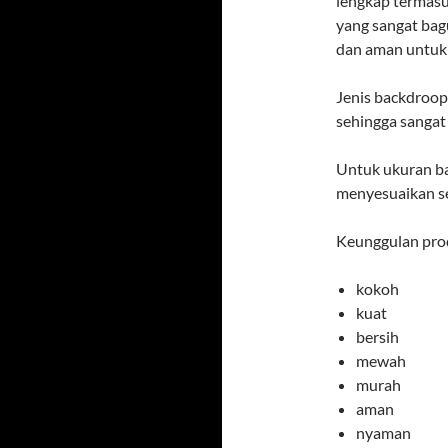
lengkap termas
yang sangat ba
dan aman untuk 
Jenis backdroop
sehingga sangat
Untuk ukuran ba
menyesuaikan se
Keunggulan prod
kokoh
kuat
bersih
mewah
murah
aman
nyaman