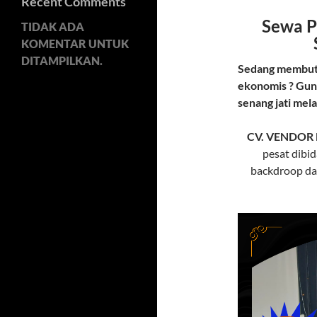
Recent Comments
Sewa P
TIDAK ADA
KOMENTAR UNTUK
DITAMPILKAN.
Sedang membutu
ekonomis ? Gun
senang jati mel
CV. VENDOR
pesat dibi
backdroop dan