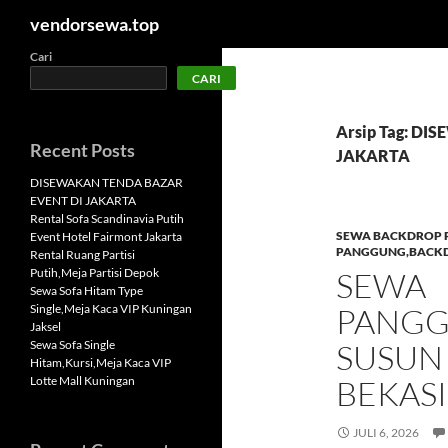
Cari
vendorsewa.top
Langsung
Cari
CARI
ke
isi
Arsip Tag: D
Recent Posts
JAKARTA
DISEWAKAN TENDA BAZAR
EVENT DI JAKARTA
Rental Sofa Scandinavia Putih
SEWA BACKDROP 
Event Hotel Fairmont Jakarta
PANGGUNG,BACKDR
Rental Ruang Partisi
Putih,Meja Partisi Depok
SEWA
Sewa Sofa Hitam Type
Single,Meja Kaca VIP Kuningan
PANGG
Jaksel
Sewa Sofa Single
SUSUN 
Hitam,Kursi,Meja Kaca VIP
Lotte Mall Kuningan
BEKASI
JULI 6, 2026