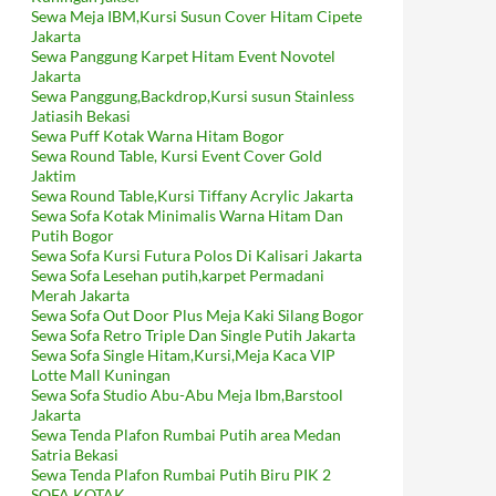
Sewa Meja IBM,Kursi Susun Cover Hitam Cipete
Jakarta
Sewa Panggung Karpet Hitam Event Novotel
Jakarta
Sewa Panggung,Backdrop,Kursi susun Stainless
Jatiasih Bekasi
Sewa Puff Kotak Warna Hitam Bogor
Sewa Round Table, Kursi Event Cover Gold
Jaktim
Sewa Round Table,Kursi Tiffany Acrylic Jakarta
Sewa Sofa Kotak Minimalis Warna Hitam Dan
Putih Bogor
Sewa Sofa Kursi Futura Polos Di Kalisari Jakarta
Sewa Sofa Lesehan putih,karpet Permadani
Merah Jakarta
Sewa Sofa Out Door Plus Meja Kaki Silang Bogor
Sewa Sofa Retro Triple Dan Single Putih Jakarta
Sewa Sofa Single Hitam,Kursi,Meja Kaca VIP
Lotte Mall Kuningan
Sewa Sofa Studio Abu-Abu Meja Ibm,Barstool
Jakarta
Sewa Tenda Plafon Rumbai Putih area Medan
Satria Bekasi
Sewa Tenda Plafon Rumbai Putih Biru PIK 2
SOFA KOTAK