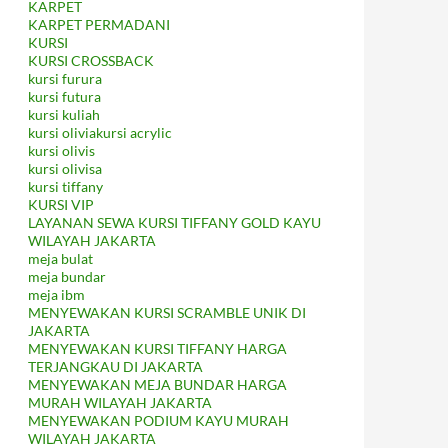
KARPET
KARPET PERMADANI
KURSI
KURSI CROSSBACK
kursi furura
kursi futura
kursi kuliah
kursi oliviakursi acrylic
kursi olivis
kursi olivisa
kursi tiffany
KURSI VIP
LAYANAN SEWA KURSI TIFFANY GOLD KAYU
WILAYAH JAKARTA
meja bulat
meja bundar
meja ibm
MENYEWAKAN KURSI SCRAMBLE UNIK DI
JAKARTA
MENYEWAKAN KURSI TIFFANY HARGA
TERJANGKAU DI JAKARTA
MENYEWAKAN MEJA BUNDAR HARGA
MURAH WILAYAH JAKARTA
MENYEWAKAN PODIUM KAYU MURAH
WILAYAH JAKARTA