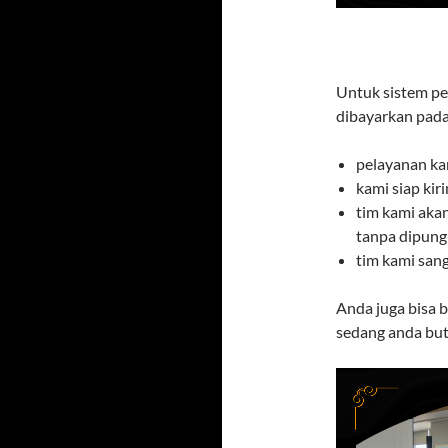
Untuk sistem pe
dibayarkan pada
pelayanan ka
kami siap ki
tim kami aka
tanpa dipung
tim kami san
Anda juga bisa 
sedang anda but