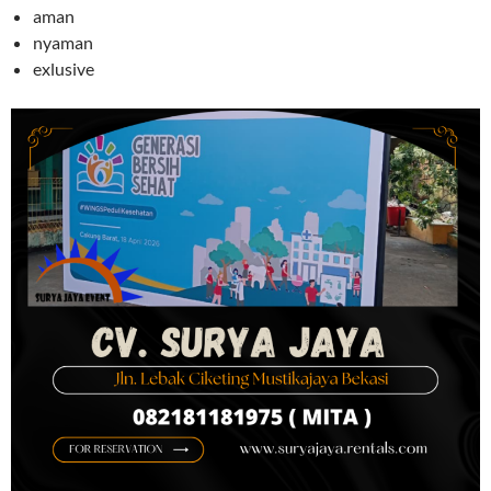
aman
nyaman
exlusive