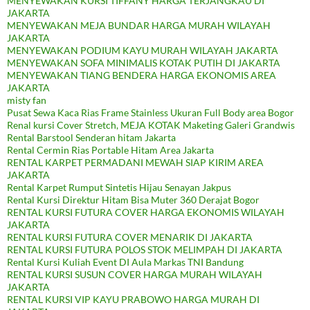
MENYEWAKAN KURSI TIFFANY HARGA TERJANGKAU DI
JAKARTA
MENYEWAKAN MEJA BUNDAR HARGA MURAH WILAYAH
JAKARTA
MENYEWAKAN PODIUM KAYU MURAH WILAYAH JAKARTA
MENYEWAKAN SOFA MINIMALIS KOTAK PUTIH DI JAKARTA
MENYEWAKAN TIANG BENDERA HARGA EKONOMIS AREA
JAKARTA
misty fan
Pusat Sewa Kaca Rias Frame Stainless Ukuran Full Body area Bogor
Renal kursi Cover Stretch, MEJA KOTAK Maketing Galeri Grandwis
Rental Barstool Senderan hitam Jakarta
Rental Cermin Rias Portable Hitam Area Jakarta
RENTAL KARPET PERMADANI MEWAH SIAP KIRIM AREA
JAKARTA
Rental Karpet Rumput Sintetis Hijau Senayan Jakpus
Rental Kursi Direktur Hitam Bisa Muter 360 Derajat Bogor
RENTAL KURSI FUTURA COVER HARGA EKONOMIS WILAYAH
JAKARTA
RENTAL KURSI FUTURA COVER MENARIK DI JAKARTA
RENTAL KURSI FUTURA POLOS STOK MELIMPAH DI JAKARTA
Rental Kursi Kuliah Event DI Aula Markas TNI Bandung
RENTAL KURSI SUSUN COVER HARGA MURAH WILAYAH
JAKARTA
RENTAL KURSI VIP KAYU PRABOWO HARGA MURAH DI