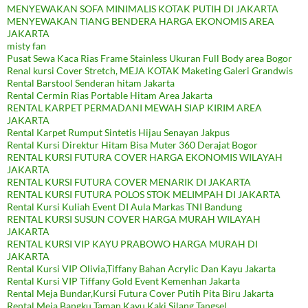
MENYEWAKAN SOFA MINIMALIS KOTAK PUTIH DI JAKARTA
MENYEWAKAN TIANG BENDERA HARGA EKONOMIS AREA
JAKARTA
misty fan
Pusat Sewa Kaca Rias Frame Stainless Ukuran Full Body area Bogor
Renal kursi Cover Stretch, MEJA KOTAK Maketing Galeri Grandwis
Rental Barstool Senderan hitam Jakarta
Rental Cermin Rias Portable Hitam Area Jakarta
RENTAL KARPET PERMADANI MEWAH SIAP KIRIM AREA
JAKARTA
Rental Karpet Rumput Sintetis Hijau Senayan Jakpus
Rental Kursi Direktur Hitam Bisa Muter 360 Derajat Bogor
RENTAL KURSI FUTURA COVER HARGA EKONOMIS WILAYAH
JAKARTA
RENTAL KURSI FUTURA COVER MENARIK DI JAKARTA
RENTAL KURSI FUTURA POLOS STOK MELIMPAH DI JAKARTA
Rental Kursi Kuliah Event DI Aula Markas TNI Bandung
RENTAL KURSI SUSUN COVER HARGA MURAH WILAYAH
JAKARTA
RENTAL KURSI VIP KAYU PRABOWO HARGA MURAH DI
JAKARTA
Rental Kursi VIP Olivia,Tiffany Bahan Acrylic Dan Kayu Jakarta
Rental Kursi VIP Tiffany Gold Event Kemenhan Jakarta
Rental Meja Bundar,Kursi Futura Cover Putih Pita Biru Jakarta
Rental Meja,Bangku Taman Kayu Kaki Silang Tangsel