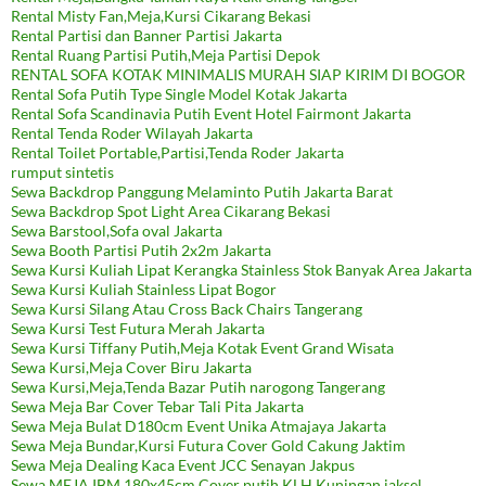
Rental Misty Fan,Meja,Kursi Cikarang Bekasi
Rental Partisi dan Banner Partisi Jakarta
Rental Ruang Partisi Putih,Meja Partisi Depok
RENTAL SOFA KOTAK MINIMALIS MURAH SIAP KIRIM DI BOGOR
Rental Sofa Putih Type Single Model Kotak Jakarta
Rental Sofa Scandinavia Putih Event Hotel Fairmont Jakarta
Rental Tenda Roder Wilayah Jakarta
Rental Toilet Portable,Partisi,Tenda Roder Jakarta
rumput sintetis
Sewa Backdrop Panggung Melaminto Putih Jakarta Barat
Sewa Backdrop Spot Light Area Cikarang Bekasi
Sewa Barstool,Sofa oval Jakarta
Sewa Booth Partisi Putih 2x2m Jakarta
Sewa Kursi Kuliah Lipat Kerangka Stainless Stok Banyak Area Jakarta
Sewa Kursi Kuliah Stainless Lipat Bogor
Sewa Kursi Silang Atau Cross Back Chairs Tangerang
Sewa Kursi Test Futura Merah Jakarta
Sewa Kursi Tiffany Putih,Meja Kotak Event Grand Wisata
Sewa Kursi,Meja Cover Biru Jakarta
Sewa Kursi,Meja,Tenda Bazar Putih narogong Tangerang
Sewa Meja Bar Cover Tebar Tali Pita Jakarta
Sewa Meja Bulat D180cm Event Unika Atmajaya Jakarta
Sewa Meja Bundar,Kursi Futura Cover Gold Cakung Jaktim
Sewa Meja Dealing Kaca Event JCC Senayan Jakpus
Sewa MEJA IBM 180x45cm Cover putih KLH Kuningan jaksel