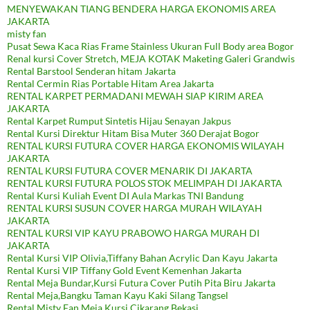
MENYEWAKAN TIANG BENDERA HARGA EKONOMIS AREA
JAKARTA
misty fan
Pusat Sewa Kaca Rias Frame Stainless Ukuran Full Body area Bogor
Renal kursi Cover Stretch, MEJA KOTAK Maketing Galeri Grandwis
Rental Barstool Senderan hitam Jakarta
Rental Cermin Rias Portable Hitam Area Jakarta
RENTAL KARPET PERMADANI MEWAH SIAP KIRIM AREA
JAKARTA
Rental Karpet Rumput Sintetis Hijau Senayan Jakpus
Rental Kursi Direktur Hitam Bisa Muter 360 Derajat Bogor
RENTAL KURSI FUTURA COVER HARGA EKONOMIS WILAYAH
JAKARTA
RENTAL KURSI FUTURA COVER MENARIK DI JAKARTA
RENTAL KURSI FUTURA POLOS STOK MELIMPAH DI JAKARTA
Rental Kursi Kuliah Event DI Aula Markas TNI Bandung
RENTAL KURSI SUSUN COVER HARGA MURAH WILAYAH
JAKARTA
RENTAL KURSI VIP KAYU PRABOWO HARGA MURAH DI
JAKARTA
Rental Kursi VIP Olivia,Tiffany Bahan Acrylic Dan Kayu Jakarta
Rental Kursi VIP Tiffany Gold Event Kemenhan Jakarta
Rental Meja Bundar,Kursi Futura Cover Putih Pita Biru Jakarta
Rental Meja,Bangku Taman Kayu Kaki Silang Tangsel
Rental Misty Fan,Meja,Kursi Cikarang Bekasi