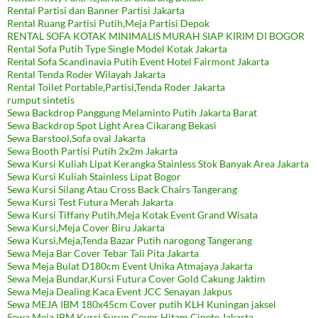
Rental Partisi dan Banner Partisi Jakarta
Rental Ruang Partisi Putih,Meja Partisi Depok
RENTAL SOFA KOTAK MINIMALIS MURAH SIAP KIRIM DI BOGOR
Rental Sofa Putih Type Single Model Kotak Jakarta
Rental Sofa Scandinavia Putih Event Hotel Fairmont Jakarta
Rental Tenda Roder Wilayah Jakarta
Rental Toilet Portable,Partisi,Tenda Roder Jakarta
rumput sintetis
Sewa Backdrop Panggung Melaminto Putih Jakarta Barat
Sewa Backdrop Spot Light Area Cikarang Bekasi
Sewa Barstool,Sofa oval Jakarta
Sewa Booth Partisi Putih 2x2m Jakarta
Sewa Kursi Kuliah Lipat Kerangka Stainless Stok Banyak Area Jakarta
Sewa Kursi Kuliah Stainless Lipat Bogor
Sewa Kursi Silang Atau Cross Back Chairs Tangerang
Sewa Kursi Test Futura Merah Jakarta
Sewa Kursi Tiffany Putih,Meja Kotak Event Grand Wisata
Sewa Kursi,Meja Cover Biru Jakarta
Sewa Kursi,Meja,Tenda Bazar Putih narogong Tangerang
Sewa Meja Bar Cover Tebar Tali Pita Jakarta
Sewa Meja Bulat D180cm Event Unika Atmajaya Jakarta
Sewa Meja Bundar,Kursi Futura Cover Gold Cakung Jaktim
Sewa Meja Dealing Kaca Event JCC Senayan Jakpus
Sewa MEJA IBM 180x45cm Cover putih KLH Kuningan jaksel
Sewa Meja IBM,Kursi Susun Cover Hitam Cipete Jakarta