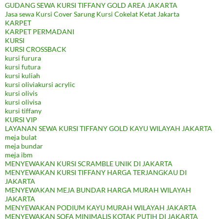
GUDANG SEWA KURSI TIFFANY GOLD AREA JAKARTA
Jasa sewa Kursi Cover Sarung Kursi Cokelat Ketat Jakarta
KARPET
KARPET PERMADANI
KURSI
KURSI CROSSBACK
kursi furura
kursi futura
kursi kuliah
kursi oliviakursi acrylic
kursi olivis
kursi olivisa
kursi tiffany
KURSI VIP
LAYANAN SEWA KURSI TIFFANY GOLD KAYU WILAYAH JAKARTA
meja bulat
meja bundar
meja ibm
MENYEWAKAN KURSI SCRAMBLE UNIK DI JAKARTA
MENYEWAKAN KURSI TIFFANY HARGA TERJANGKAU DI
JAKARTA
MENYEWAKAN MEJA BUNDAR HARGA MURAH WILAYAH
JAKARTA
MENYEWAKAN PODIUM KAYU MURAH WILAYAH JAKARTA
MENYEWAKAN SOFA MINIMALIS KOTAK PUTIH DI JAKARTA