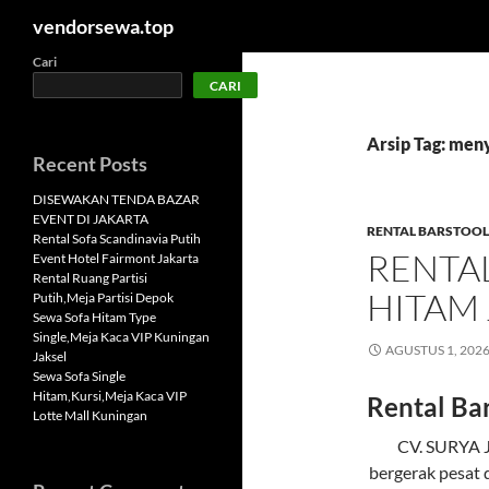
Cari
vendorsewa.top
Langsung
Cari
CARI
ke
isi
Arsip Tag: men
Recent Posts
DISEWAKAN TENDA BAZAR
EVENT DI JAKARTA
RENTAL BARSTOOL
Rental Sofa Scandinavia Putih
RENTA
Event Hotel Fairmont Jakarta
Rental Ruang Partisi
HITAM
Putih,Meja Partisi Depok
Sewa Sofa Hitam Type
Single,Meja Kaca VIP Kuningan
AGUSTUS 1, 202
Jaksel
Sewa Sofa Single
Hitam,Kursi,Meja Kaca VIP
Rental Ba
Lotte Mall Kuningan
CV. SURYA 
bergerak pesat 