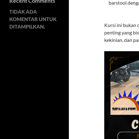
Recent Comments
barstool deng
TIDAK ADA
KOMENTAR UNTUK
Kursi ini bukan
DITAMPILKAN.
penting yang bis
kekinian, dan pa