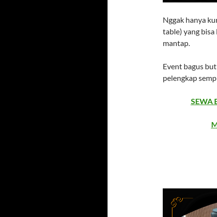
Nggak hanya kur
table) yang bis
mantap.
Event bagus butu
pelengkap semp
SEWA 
M