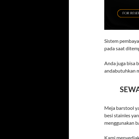
Sistem pembayar
pada saat ditem
Anda juga bisa 
andabutuhkan me
SEWA
Meja barstool y
besi stainles y
menggunakan ba
Kami menyediak