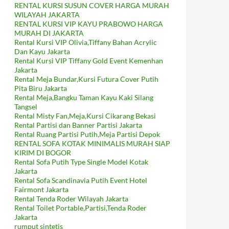
RENTAL KURSI SUSUN COVER HARGA MURAH
WILAYAH JAKARTA
RENTAL KURSI VIP KAYU PRABOWO HARGA
MURAH DI JAKARTA
Rental Kursi VIP Olivia,Tiffany Bahan Acrylic
Dan Kayu Jakarta
Rental Kursi VIP Tiffany Gold Event Kemenhan
Jakarta
Rental Meja Bundar,Kursi Futura Cover Putih
Pita Biru Jakarta
Rental Meja,Bangku Taman Kayu Kaki Silang
Tangsel
Rental Misty Fan,Meja,Kursi Cikarang Bekasi
Rental Partisi dan Banner Partisi Jakarta
Rental Ruang Partisi Putih,Meja Partisi Depok
RENTAL SOFA KOTAK MINIMALIS MURAH SIAP
KIRIM DI BOGOR
Rental Sofa Putih Type Single Model Kotak
Jakarta
Rental Sofa Scandinavia Putih Event Hotel
Fairmont Jakarta
Rental Tenda Roder Wilayah Jakarta
Rental Toilet Portable,Partisi,Tenda Roder
Jakarta
rumput sintetis