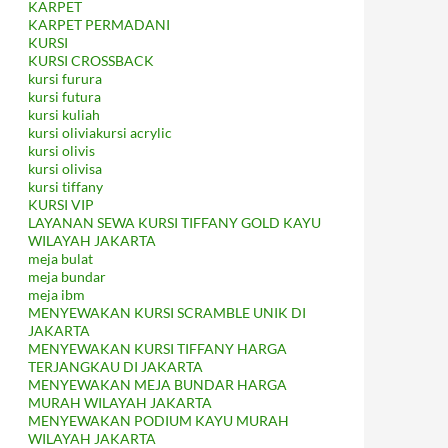
KARPET
KARPET PERMADANI
KURSI
KURSI CROSSBACK
kursi furura
kursi futura
kursi kuliah
kursi oliviakursi acrylic
kursi olivis
kursi olivisa
kursi tiffany
KURSI VIP
LAYANAN SEWA KURSI TIFFANY GOLD KAYU
WILAYAH JAKARTA
meja bulat
meja bundar
meja ibm
MENYEWAKAN KURSI SCRAMBLE UNIK DI
JAKARTA
MENYEWAKAN KURSI TIFFANY HARGA
TERJANGKAU DI JAKARTA
MENYEWAKAN MEJA BUNDAR HARGA
MURAH WILAYAH JAKARTA
MENYEWAKAN PODIUM KAYU MURAH
WILAYAH JAKARTA