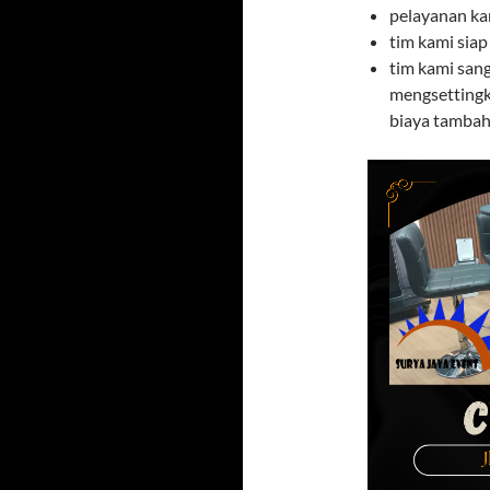
pelayanan ka
tim kami siap
tim kami san
mengsettingk
biaya tambaha