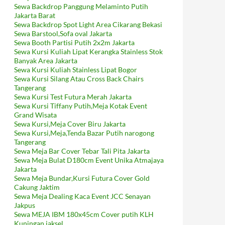
Sewa Backdrop Panggung Melaminto Putih
Jakarta Barat
Sewa Backdrop Spot Light Area Cikarang Bekasi
Sewa Barstool,Sofa oval Jakarta
Sewa Booth Partisi Putih 2x2m Jakarta
Sewa Kursi Kuliah Lipat Kerangka Stainless Stok
Banyak Area Jakarta
Sewa Kursi Kuliah Stainless Lipat Bogor
Sewa Kursi Silang Atau Cross Back Chairs
Tangerang
Sewa Kursi Test Futura Merah Jakarta
Sewa Kursi Tiffany Putih,Meja Kotak Event
Grand Wisata
Sewa Kursi,Meja Cover Biru Jakarta
Sewa Kursi,Meja,Tenda Bazar Putih narogong
Tangerang
Sewa Meja Bar Cover Tebar Tali Pita Jakarta
Sewa Meja Bulat D180cm Event Unika Atmajaya
Jakarta
Sewa Meja Bundar,Kursi Futura Cover Gold
Cakung Jaktim
Sewa Meja Dealing Kaca Event JCC Senayan
Jakpus
Sewa MEJA IBM 180x45cm Cover putih KLH
Kuningan jaksel