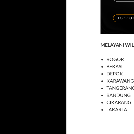
MELAYANI WI
BOGOR
BEKASI
DEPOK
KARAWANG
TANGERAN
BANDUNG
CIKARANG
JAKARTA