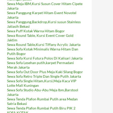
Sewa Meja IBM,Kursi Susun Cover Hitam Cipete
Jakarta
Sewa Panggung Karpet Hitam Event Novotel
Jakarta
Sewa Panggung,Backdrop,Kursi susun Stainless
Jatiasih Bekasi
Sewa Puff Kotak Warna Hitam Bogor
Sewa Round Table, Kursi Event Cover Gold
Jaktim
Sewa Round Table,Kursi Tiffany Acrylic Jakarta
Sewa Sofa Kotak Minimalis Warna Hitam Dan
Putih Bogor
Sewa Sofa Kursi Futura Polos Di Kalisari Jakarta
Sewa Sofa Lesehan putih,karpet Permadani
Merah Jakarta
Sewa Sofa Out Door Plus Meja Kaki Silang Bogor
Sewa Sofa Retro Triple Dan Single Putih Jakarta
Sewa Sofa Single Hitam,Kursi,Meja Kaca VIP
Lotte Mall Kuningan
Sewa Sofa Studio Abu-Abu Meja Ibm,Barstool
Jakarta
Sewa Tenda Plafon Rumbai Putih area Medan
Satria Bekasi
Sewa Tenda Plafon Rumbai Putih Biru PIK 2
SOFA KOTAK