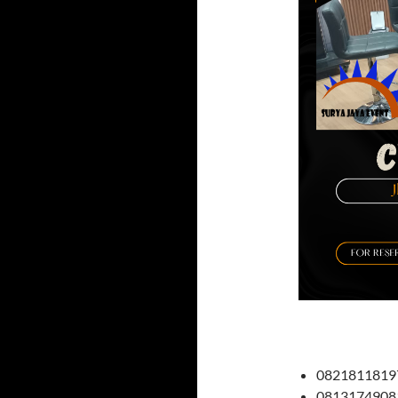
08218118197
08131749081