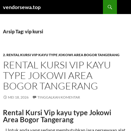
Langsung
Cari
vendorsewa.top
ke
isi
Arsip Tag: vip kursi
2. RENTAL KURSI VIP KAYU TYPE JOKOWI AREA BOGOR TANGERANG
RENTAL KURSI VIP KAYU
TYPE JOKOWI AREA
BOGOR TANGERANG
MEI 18, 2026
TINGGALKAN KOMENTAR
Rental Kursi Vip kayu type Jokowi
Area Bogor Tangerang
Untuk anda yang sedang membutuhkan jasa persewaan alat