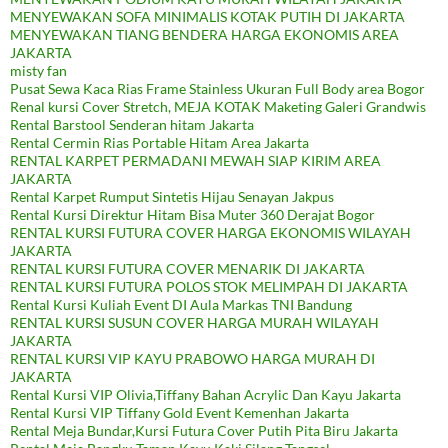
MENYEWAKAN SOFA MINIMALIS KOTAK PUTIH DI JAKARTA
MENYEWAKAN TIANG BENDERA HARGA EKONOMIS AREA
JAKARTA
misty fan
Pusat Sewa Kaca Rias Frame Stainless Ukuran Full Body area Bogor
Renal kursi Cover Stretch, MEJA KOTAK Maketing Galeri Grandwis
Rental Barstool Senderan hitam Jakarta
Rental Cermin Rias Portable Hitam Area Jakarta
RENTAL KARPET PERMADANI MEWAH SIAP KIRIM AREA
JAKARTA
Rental Karpet Rumput Sintetis Hijau Senayan Jakpus
Rental Kursi Direktur Hitam Bisa Muter 360 Derajat Bogor
RENTAL KURSI FUTURA COVER HARGA EKONOMIS WILAYAH
JAKARTA
RENTAL KURSI FUTURA COVER MENARIK DI JAKARTA
RENTAL KURSI FUTURA POLOS STOK MELIMPAH DI JAKARTA
Rental Kursi Kuliah Event DI Aula Markas TNI Bandung
RENTAL KURSI SUSUN COVER HARGA MURAH WILAYAH
JAKARTA
RENTAL KURSI VIP KAYU PRABOWO HARGA MURAH DI
JAKARTA
Rental Kursi VIP Olivia,Tiffany Bahan Acrylic Dan Kayu Jakarta
Rental Kursi VIP Tiffany Gold Event Kemenhan Jakarta
Rental Meja Bundar,Kursi Futura Cover Putih Pita Biru Jakarta