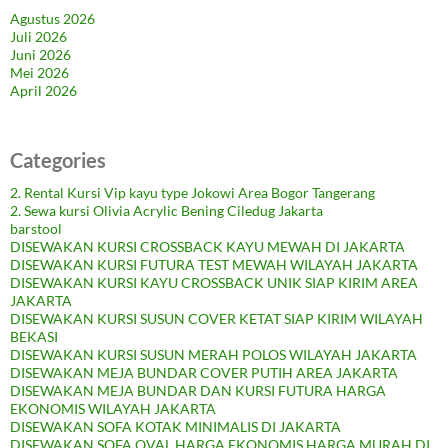
Agustus 2026
Juli 2026
Juni 2026
Mei 2026
April 2026
Categories
2. Rental Kursi Vip kayu type Jokowi Area Bogor Tangerang
2. Sewa kursi Olivia Acrylic Bening Ciledug Jakarta
barstool
DISEWAKAN KURSI CROSSBACK KAYU MEWAH DI JAKARTA
DISEWAKAN KURSI FUTURA TEST MEWAH WILAYAH JAKARTA
DISEWAKAN KURSI KAYU CROSSBACK UNIK SIAP KIRIM AREA
JAKARTA
DISEWAKAN KURSI SUSUN COVER KETAT SIAP KIRIM WILAYAH
BEKASI
DISEWAKAN KURSI SUSUN MERAH POLOS WILAYAH JAKARTA
DISEWAKAN MEJA BUNDAR COVER PUTIH AREA JAKARTA
DISEWAKAN MEJA BUNDAR DAN KURSI FUTURA HARGA
EKONOMIS WILAYAH JAKARTA
DISEWAKAN SOFA KOTAK MINIMALIS DI JAKARTA
DISEWAKAN SOFA OVAL HARGA EKONOMIS HARGA MURAH DI