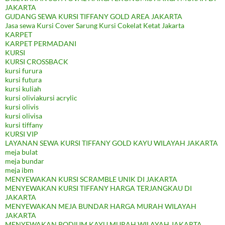
JAKARTA
GUDANG SEWA KURSI TIFFANY GOLD AREA JAKARTA
Jasa sewa Kursi Cover Sarung Kursi Cokelat Ketat Jakarta
KARPET
KARPET PERMADANI
KURSI
KURSI CROSSBACK
kursi furura
kursi futura
kursi kuliah
kursi oliviakursi acrylic
kursi olivis
kursi olivisa
kursi tiffany
KURSI VIP
LAYANAN SEWA KURSI TIFFANY GOLD KAYU WILAYAH JAKARTA
meja bulat
meja bundar
meja ibm
MENYEWAKAN KURSI SCRAMBLE UNIK DI JAKARTA
MENYEWAKAN KURSI TIFFANY HARGA TERJANGKAU DI
JAKARTA
MENYEWAKAN MEJA BUNDAR HARGA MURAH WILAYAH
JAKARTA
MENYEWAKAN PODIUM KAYU MURAH WILAYAH JAKARTA