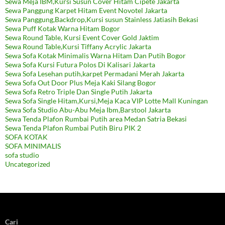
Sewa Meja IBM,Kursi Susun Cover Hitam Cipete Jakarta
Sewa Panggung Karpet Hitam Event Novotel Jakarta
Sewa Panggung,Backdrop,Kursi susun Stainless Jatiasih Bekasi
Sewa Puff Kotak Warna Hitam Bogor
Sewa Round Table, Kursi Event Cover Gold Jaktim
Sewa Round Table,Kursi Tiffany Acrylic Jakarta
Sewa Sofa Kotak Minimalis Warna Hitam Dan Putih Bogor
Sewa Sofa Kursi Futura Polos Di Kalisari Jakarta
Sewa Sofa Lesehan putih,karpet Permadani Merah Jakarta
Sewa Sofa Out Door Plus Meja Kaki Silang Bogor
Sewa Sofa Retro Triple Dan Single Putih Jakarta
Sewa Sofa Single Hitam,Kursi,Meja Kaca VIP Lotte Mall Kuningan
Sewa Sofa Studio Abu-Abu Meja Ibm,Barstool Jakarta
Sewa Tenda Plafon Rumbai Putih area Medan Satria Bekasi
Sewa Tenda Plafon Rumbai Putih Biru PIK 2
SOFA KOTAK
SOFA MINIMALIS
sofa studio
Uncategorized
Cari