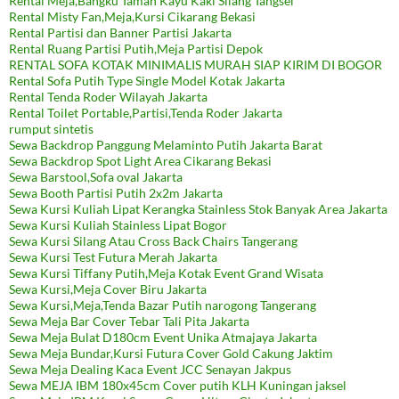
Rental Meja,Bangku Taman Kayu Kaki Silang Tangsel
Rental Misty Fan,Meja,Kursi Cikarang Bekasi
Rental Partisi dan Banner Partisi Jakarta
Rental Ruang Partisi Putih,Meja Partisi Depok
RENTAL SOFA KOTAK MINIMALIS MURAH SIAP KIRIM DI BOGOR
Rental Sofa Putih Type Single Model Kotak Jakarta
Rental Tenda Roder Wilayah Jakarta
Rental Toilet Portable,Partisi,Tenda Roder Jakarta
rumput sintetis
Sewa Backdrop Panggung Melaminto Putih Jakarta Barat
Sewa Backdrop Spot Light Area Cikarang Bekasi
Sewa Barstool,Sofa oval Jakarta
Sewa Booth Partisi Putih 2x2m Jakarta
Sewa Kursi Kuliah Lipat Kerangka Stainless Stok Banyak Area Jakarta
Sewa Kursi Kuliah Stainless Lipat Bogor
Sewa Kursi Silang Atau Cross Back Chairs Tangerang
Sewa Kursi Test Futura Merah Jakarta
Sewa Kursi Tiffany Putih,Meja Kotak Event Grand Wisata
Sewa Kursi,Meja Cover Biru Jakarta
Sewa Kursi,Meja,Tenda Bazar Putih narogong Tangerang
Sewa Meja Bar Cover Tebar Tali Pita Jakarta
Sewa Meja Bulat D180cm Event Unika Atmajaya Jakarta
Sewa Meja Bundar,Kursi Futura Cover Gold Cakung Jaktim
Sewa Meja Dealing Kaca Event JCC Senayan Jakpus
Sewa MEJA IBM 180x45cm Cover putih KLH Kuningan jaksel