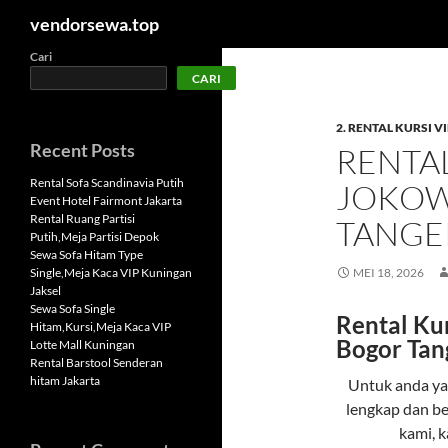
Cari
vendorsewa.top
Langsung
Cari
CARI
ke
isi
2. RENTAL KURSI 
Recent Posts
RENTAL
Rental Sofa Scandinavia Putih
JOKOW
Event Hotel Fairmont Jakarta
Rental Ruang Partisi
TANGE
Putih,Meja Partisi Depok
Sewa Sofa Hitam Type
Single,Meja Kaca VIP Kuningan
MEI 18, 2026
Jaksel
Sewa Sofa Single
Rental Ku
Hitam,Kursi,Meja Kaca VIP
Bogor Tan
Lotte Mall Kuningan
Rental Barstool Senderan
hitam Jakarta
Untuk anda ya
lengkap dan be
kami, 