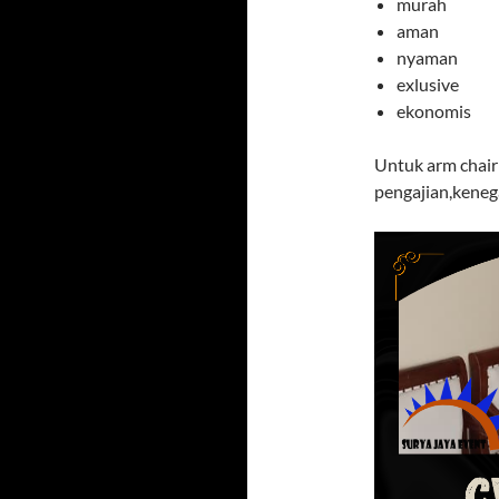
murah
aman
nyaman
exlusive
ekonomis
Untuk arm chair
pengajian,keneg