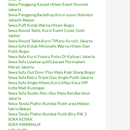
Sewa Panggung Karpet Hitam Event Novotel
Jakarta
Sewa Panggung,Backdrop,Kursi susun Stainless
Jatiasih Bekasi
Sewa Puff Kotak Warna Hitam Bogor
Sewa Round Table, Kursi Event Cover Gold
Jaktim
Sewa Round Table,Kursi Tiffany Acrylic Jakarta
Sewa Sofa Kotak Minimalis Warna Hitam Dan
Putih Bogor
Sewa Sofa Kursi Futura Polos Di Kalisari Jakarta
Sewa Sofa Lesehan putih,karpet Permadani
Merah Jakarta
Sewa Sofa Out Door Plus Meja Kaki Silang Bogor
Sewa Sofa Retro Triple Dan Single Putih Jakarta
Sewa Sofa Single Hitam,Kursi,Meja Kaca VIP
Lotte Mall Kuningan
Sewa Sofa Studio Abu-Abu Meja Ibm,Barstool
Jakarta
Sewa Tenda Plafon Rumbai Putih area Medan
Satria Bekasi
Sewa Tenda Plafon Rumbai Putih Biru PIK 2
SOFA KOTAK
SOFA MINIMALIS
sofa studio