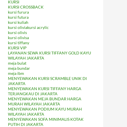
KURSI
KURSI CROSSBACK
kursi furura
kursi futura
kursi kuliah
kursi oliviakursi acrylic
kursi olivis
kursi olivisa
kursi tiffany
KURSI VIP
LAYANAN SEWA KURSI TIFFANY GOLD KAYU
WILAYAH JAKARTA
meja bulat
meja bundar
meja ibm
MENYEWAKAN KURSI SCRAMBLE UNIK DI
JAKARTA
MENYEWAKAN KURSI TIFFANY HARGA
TERJANGKAU DI JAKARTA
MENYEWAKAN MEJA BUNDAR HARGA
MURAH WILAYAH JAKARTA
MENYEWAKAN PODIUM KAYU MURAH
WILAYAH JAKARTA
MENYEWAKAN SOFA MINIMALIS KOTAK
PUTIH DI JAKARTA