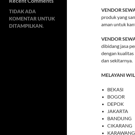
Recent Comments
VENDOR SEWA
TIDAK ADA
produk yang san
KOMENTAR UNTUK
aman untuk kan
DITAMPILKAN.
VENDOR SEWA
dibidang jasa p
dengan kualitas
dan sekitarnya.
MELAYANI WI
BEKASI
BOGOR
DEPOK
JAKARTA
BANDUNG
CIKARANG
KARAWANG