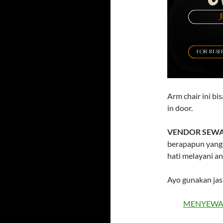
Arm chair ini b
in door.
VENDOR SEWA
berapapun yang
hati melayani an
Ayo gunakan jas
MENYEWAK