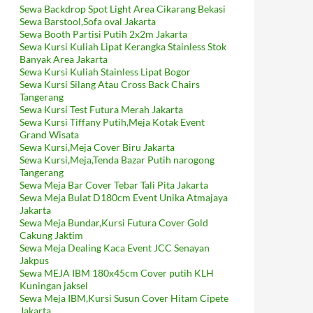
Sewa Backdrop Spot Light Area Cikarang Bekasi
Sewa Barstool,Sofa oval Jakarta
Sewa Booth Partisi Putih 2x2m Jakarta
Sewa Kursi Kuliah Lipat Kerangka Stainless Stok
Banyak Area Jakarta
Sewa Kursi Kuliah Stainless Lipat Bogor
Sewa Kursi Silang Atau Cross Back Chairs
Tangerang
Sewa Kursi Test Futura Merah Jakarta
Sewa Kursi Tiffany Putih,Meja Kotak Event
Grand Wisata
Sewa Kursi,Meja Cover Biru Jakarta
Sewa Kursi,Meja,Tenda Bazar Putih narogong
Tangerang
Sewa Meja Bar Cover Tebar Tali Pita Jakarta
Sewa Meja Bulat D180cm Event Unika Atmajaya
Jakarta
Sewa Meja Bundar,Kursi Futura Cover Gold
Cakung Jaktim
Sewa Meja Dealing Kaca Event JCC Senayan
Jakpus
Sewa MEJA IBM 180x45cm Cover putih KLH
Kuningan jaksel
Sewa Meja IBM,Kursi Susun Cover Hitam Cipete
Jakarta