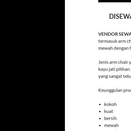
DISEW
VENDOR SEWA
termasuk arm ch
mewah dengan h
Jenis arm chair 
kayu jati piliha
yang sangat teb
Keunggulan prod
kokoh
kuat
bersih
mewah