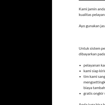
Kami jamin and
kualitas pelayan
Ayo gunakan jas
Untuk sistem pe
dibayarkan pada
pelayanan ka
kami siap ki
tim kami san
mengsettingk
biaya tambaha
gratis ongkir
Anda juga bisa 