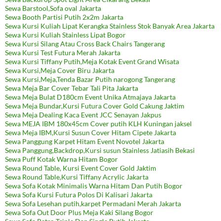
Sewa Barstool,Sofa oval Jakarta
Sewa Booth Partisi Putih 2x2m Jakarta
Sewa Kursi Kuliah Lipat Kerangka Stainless Stok Banyak Area Jakarta
Sewa Kursi Kuliah Stainless Lipat Bogor
Sewa Kursi Silang Atau Cross Back Chairs Tangerang
Sewa Kursi Test Futura Merah Jakarta
Sewa Kursi Tiffany Putih,Meja Kotak Event Grand Wisata
Sewa Kursi,Meja Cover Biru Jakarta
Sewa Kursi,Meja,Tenda Bazar Putih narogong Tangerang
Sewa Meja Bar Cover Tebar Tali Pita Jakarta
Sewa Meja Bulat D180cm Event Unika Atmajaya Jakarta
Sewa Meja Bundar,Kursi Futura Cover Gold Cakung Jaktim
Sewa Meja Dealing Kaca Event JCC Senayan Jakpus
Sewa MEJA IBM 180x45cm Cover putih KLH Kuningan jaksel
Sewa Meja IBM,Kursi Susun Cover Hitam Cipete Jakarta
Sewa Panggung Karpet Hitam Event Novotel Jakarta
Sewa Panggung,Backdrop,Kursi susun Stainless Jatiasih Bekasi
Sewa Puff Kotak Warna Hitam Bogor
Sewa Round Table, Kursi Event Cover Gold Jaktim
Sewa Round Table,Kursi Tiffany Acrylic Jakarta
Sewa Sofa Kotak Minimalis Warna Hitam Dan Putih Bogor
Sewa Sofa Kursi Futura Polos Di Kalisari Jakarta
Sewa Sofa Lesehan putih,karpet Permadani Merah Jakarta
Sewa Sofa Out Door Plus Meja Kaki Silang Bogor