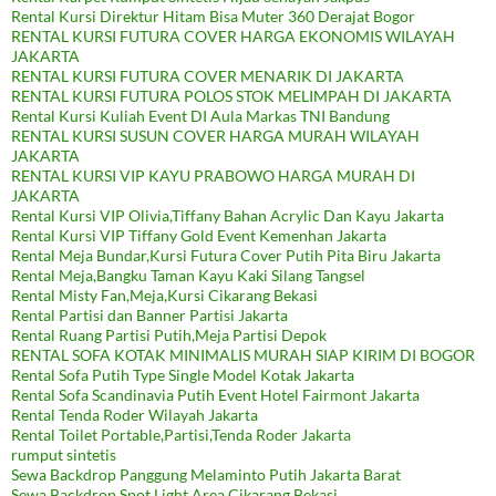
Rental Kursi Direktur Hitam Bisa Muter 360 Derajat Bogor
RENTAL KURSI FUTURA COVER HARGA EKONOMIS WILAYAH
JAKARTA
RENTAL KURSI FUTURA COVER MENARIK DI JAKARTA
RENTAL KURSI FUTURA POLOS STOK MELIMPAH DI JAKARTA
Rental Kursi Kuliah Event DI Aula Markas TNI Bandung
RENTAL KURSI SUSUN COVER HARGA MURAH WILAYAH
JAKARTA
RENTAL KURSI VIP KAYU PRABOWO HARGA MURAH DI
JAKARTA
Rental Kursi VIP Olivia,Tiffany Bahan Acrylic Dan Kayu Jakarta
Rental Kursi VIP Tiffany Gold Event Kemenhan Jakarta
Rental Meja Bundar,Kursi Futura Cover Putih Pita Biru Jakarta
Rental Meja,Bangku Taman Kayu Kaki Silang Tangsel
Rental Misty Fan,Meja,Kursi Cikarang Bekasi
Rental Partisi dan Banner Partisi Jakarta
Rental Ruang Partisi Putih,Meja Partisi Depok
RENTAL SOFA KOTAK MINIMALIS MURAH SIAP KIRIM DI BOGOR
Rental Sofa Putih Type Single Model Kotak Jakarta
Rental Sofa Scandinavia Putih Event Hotel Fairmont Jakarta
Rental Tenda Roder Wilayah Jakarta
Rental Toilet Portable,Partisi,Tenda Roder Jakarta
rumput sintetis
Sewa Backdrop Panggung Melaminto Putih Jakarta Barat
Sewa Backdrop Spot Light Area Cikarang Bekasi