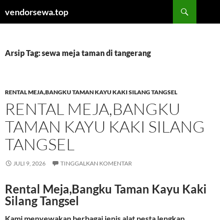
Langsung
Cari
vendorsewa.top
ke
isi
Arsip Tag: sewa meja taman di tangerang
RENTAL MEJA,BANGKU TAMAN KAYU KAKI SILANG TANGSEL
RENTAL MEJA,BANGKU
TAMAN KAYU KAKI SILANG
TANGSEL
JULI 9, 2026
TINGGALKAN KOMENTAR
Rental Meja,Bangku Taman Kayu Kaki
Silang Tangsel
Kami menyewakan berbagai jenis alat pesta lengkap