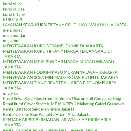
kursi olivis
kursi olivisa
kursi tiffany
KURSI VIP
LAYANAN SEWA KURSI TIFFANY GOLD KAYU WILAYAH JAKARTA
meja bulat
meja bundar
meja ibm
MENYEWAKAN KURSI SCRAMBLE UNIK DI JAKARTA
MENYEWAKAN KURSI TIFFANY HARGA TERJANGKAU DI
JAKARTA
MENYEWAKAN MEJA BUNDAR HARGA MURAH WILAYAH
JAKARTA
MENYEWAKAN PODIUM KAYU MURAH WILAYAH JAKARTA
MENYEWAKAN SOFA MINIMALIS KOTAK PUTIH DI JAKARTA
MENYEWAKAN TIANG BENDERA HARGA EKONOMIS AREA
JAKARTA
misty fan
Pusat Sewa Kaca Rias Frame Stainless Ukuran Full Body area Bogor
Renal kursi Cover Stretch, MEJA KOTAK Maketing Galeri Grandwis
Rental Barstool Senderan hitam Jakarta
Rental Cermin Rias Portable Hitam Area Jakarta
RENTAL KARPET PERMADANI MEWAH SIAP KIRIM AREA
JAKARTA
Rental Karpet Rumput Sintetis Hijau Senayan Jakpus