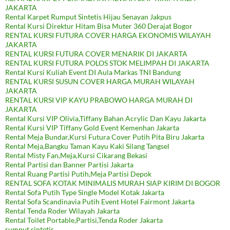
JAKARTA
Rental Karpet Rumput Sintetis Hijau Senayan Jakpus
Rental Kursi Direktur Hitam Bisa Muter 360 Derajat Bogor
RENTAL KURSI FUTURA COVER HARGA EKONOMIS WILAYAH
JAKARTA
RENTAL KURSI FUTURA COVER MENARIK DI JAKARTA
RENTAL KURSI FUTURA POLOS STOK MELIMPAH DI JAKARTA
Rental Kursi Kuliah Event DI Aula Markas TNI Bandung
RENTAL KURSI SUSUN COVER HARGA MURAH WILAYAH
JAKARTA
RENTAL KURSI VIP KAYU PRABOWO HARGA MURAH DI
JAKARTA
Rental Kursi VIP Olivia,Tiffany Bahan Acrylic Dan Kayu Jakarta
Rental Kursi VIP Tiffany Gold Event Kemenhan Jakarta
Rental Meja Bundar,Kursi Futura Cover Putih Pita Biru Jakarta
Rental Meja,Bangku Taman Kayu Kaki Silang Tangsel
Rental Misty Fan,Meja,Kursi Cikarang Bekasi
Rental Partisi dan Banner Partisi Jakarta
Rental Ruang Partisi Putih,Meja Partisi Depok
RENTAL SOFA KOTAK MINIMALIS MURAH SIAP KIRIM DI BOGOR
Rental Sofa Putih Type Single Model Kotak Jakarta
Rental Sofa Scandinavia Putih Event Hotel Fairmont Jakarta
Rental Tenda Roder Wilayah Jakarta
Rental Toilet Portable,Partisi,Tenda Roder Jakarta
rumput sintetis