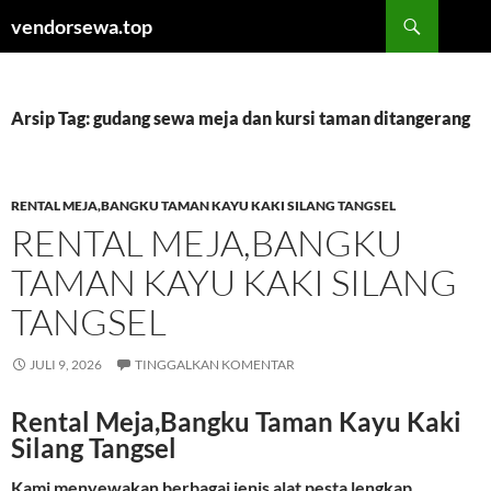
Langsung
Cari
vendorsewa.top
ke
isi
Arsip Tag: gudang sewa meja dan kursi taman ditangerang
RENTAL MEJA,BANGKU TAMAN KAYU KAKI SILANG TANGSEL
RENTAL MEJA,BANGKU
TAMAN KAYU KAKI SILANG
TANGSEL
JULI 9, 2026
TINGGALKAN KOMENTAR
Rental Meja,Bangku Taman Kayu Kaki
Silang Tangsel
Kami menyewakan berbagai jenis alat pesta lengkap