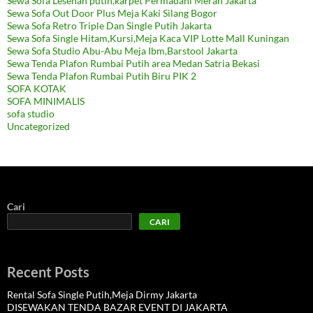
Sewa Sofa Lesehan putih,karpet Permadani Merah Jakarta
Sewa Sofa Out Door Plus Meja Kaki Silang Bogor
Sewa Sofa Retro Triple Dan Single Putih Jakarta
Sewa Sofa Single Hitam,Kursi,Meja Kaca VIP Lotte Mall Kuningan
Sewa Sofa Studio Abu-Abu Meja Ibm,Barstool Jakarta
Sewa Tenda Plafon Rumbai Putih area Medan Satria Bekasi
Sewa Tenda Plafon Rumbai Putih Biru PIK 2
SOFA KOTAK
SOFA MINIMALIS
sofa studio
Uncategorized
Cari
CARI
Recent Posts
Rental Sofa Single Putih,Meja Dirmy Jakarta
DISEWAKAN TENDA BAZAR EVENT DI JAKARTA