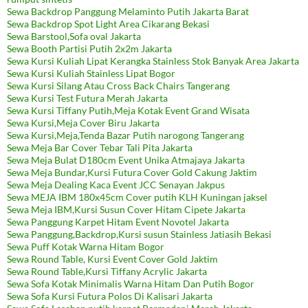
Sewa Backdrop Panggung Melaminto Putih Jakarta Barat
Sewa Backdrop Spot Light Area Cikarang Bekasi
Sewa Barstool,Sofa oval Jakarta
Sewa Booth Partisi Putih 2x2m Jakarta
Sewa Kursi Kuliah Lipat Kerangka Stainless Stok Banyak Area Jakarta
Sewa Kursi Kuliah Stainless Lipat Bogor
Sewa Kursi Silang Atau Cross Back Chairs Tangerang
Sewa Kursi Test Futura Merah Jakarta
Sewa Kursi Tiffany Putih,Meja Kotak Event Grand Wisata
Sewa Kursi,Meja Cover Biru Jakarta
Sewa Kursi,Meja,Tenda Bazar Putih narogong Tangerang
Sewa Meja Bar Cover Tebar Tali Pita Jakarta
Sewa Meja Bulat D180cm Event Unika Atmajaya Jakarta
Sewa Meja Bundar,Kursi Futura Cover Gold Cakung Jaktim
Sewa Meja Dealing Kaca Event JCC Senayan Jakpus
Sewa MEJA IBM 180x45cm Cover putih KLH Kuningan jaksel
Sewa Meja IBM,Kursi Susun Cover Hitam Cipete Jakarta
Sewa Panggung Karpet Hitam Event Novotel Jakarta
Sewa Panggung,Backdrop,Kursi susun Stainless Jatiasih Bekasi
Sewa Puff Kotak Warna Hitam Bogor
Sewa Round Table, Kursi Event Cover Gold Jaktim
Sewa Round Table,Kursi Tiffany Acrylic Jakarta
Sewa Sofa Kotak Minimalis Warna Hitam Dan Putih Bogor
Sewa Sofa Kursi Futura Polos Di Kalisari Jakarta