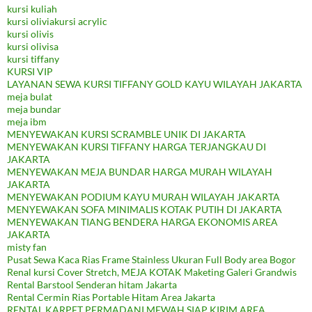
kursi kuliah
kursi oliviakursi acrylic
kursi olivis
kursi olivisa
kursi tiffany
KURSI VIP
LAYANAN SEWA KURSI TIFFANY GOLD KAYU WILAYAH JAKARTA
meja bulat
meja bundar
meja ibm
MENYEWAKAN KURSI SCRAMBLE UNIK DI JAKARTA
MENYEWAKAN KURSI TIFFANY HARGA TERJANGKAU DI
JAKARTA
MENYEWAKAN MEJA BUNDAR HARGA MURAH WILAYAH
JAKARTA
MENYEWAKAN PODIUM KAYU MURAH WILAYAH JAKARTA
MENYEWAKAN SOFA MINIMALIS KOTAK PUTIH DI JAKARTA
MENYEWAKAN TIANG BENDERA HARGA EKONOMIS AREA
JAKARTA
misty fan
Pusat Sewa Kaca Rias Frame Stainless Ukuran Full Body area Bogor
Renal kursi Cover Stretch, MEJA KOTAK Maketing Galeri Grandwis
Rental Barstool Senderan hitam Jakarta
Rental Cermin Rias Portable Hitam Area Jakarta
RENTAL KARPET PERMADANI MEWAH SIAP KIRIM AREA