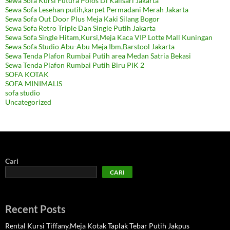
Sewa Sofa Kursi Futura Polos Di Kalisari Jakarta
Sewa Sofa Lesehan putih,karpet Permadani Merah Jakarta
Sewa Sofa Out Door Plus Meja Kaki Silang Bogor
Sewa Sofa Retro Triple Dan Single Putih Jakarta
Sewa Sofa Single Hitam,Kursi,Meja Kaca VIP Lotte Mall Kuningan
Sewa Sofa Studio Abu-Abu Meja Ibm,Barstool Jakarta
Sewa Tenda Plafon Rumbai Putih area Medan Satria Bekasi
Sewa Tenda Plafon Rumbai Putih Biru PIK 2
SOFA KOTAK
SOFA MINIMALIS
sofa studio
Uncategorized
Cari
CARI
Recent Posts
Rental Kursi Tiffany,Meja Kotak Taplak Tebar Putih Jakpus