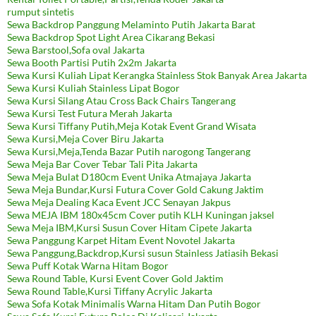
rumput sintetis
Sewa Backdrop Panggung Melaminto Putih Jakarta Barat
Sewa Backdrop Spot Light Area Cikarang Bekasi
Sewa Barstool,Sofa oval Jakarta
Sewa Booth Partisi Putih 2x2m Jakarta
Sewa Kursi Kuliah Lipat Kerangka Stainless Stok Banyak Area Jakarta
Sewa Kursi Kuliah Stainless Lipat Bogor
Sewa Kursi Silang Atau Cross Back Chairs Tangerang
Sewa Kursi Test Futura Merah Jakarta
Sewa Kursi Tiffany Putih,Meja Kotak Event Grand Wisata
Sewa Kursi,Meja Cover Biru Jakarta
Sewa Kursi,Meja,Tenda Bazar Putih narogong Tangerang
Sewa Meja Bar Cover Tebar Tali Pita Jakarta
Sewa Meja Bulat D180cm Event Unika Atmajaya Jakarta
Sewa Meja Bundar,Kursi Futura Cover Gold Cakung Jaktim
Sewa Meja Dealing Kaca Event JCC Senayan Jakpus
Sewa MEJA IBM 180x45cm Cover putih KLH Kuningan jaksel
Sewa Meja IBM,Kursi Susun Cover Hitam Cipete Jakarta
Sewa Panggung Karpet Hitam Event Novotel Jakarta
Sewa Panggung,Backdrop,Kursi susun Stainless Jatiasih Bekasi
Sewa Puff Kotak Warna Hitam Bogor
Sewa Round Table, Kursi Event Cover Gold Jaktim
Sewa Round Table,Kursi Tiffany Acrylic Jakarta
Sewa Sofa Kotak Minimalis Warna Hitam Dan Putih Bogor