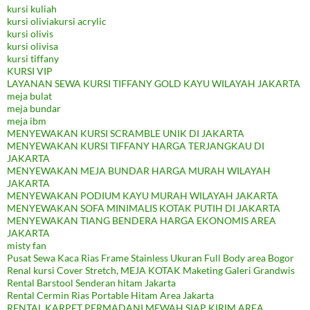
kursi kuliah
kursi oliviakursi acrylic
kursi olivis
kursi olivisa
kursi tiffany
KURSI VIP
LAYANAN SEWA KURSI TIFFANY GOLD KAYU WILAYAH JAKARTA
meja bulat
meja bundar
meja ibm
MENYEWAKAN KURSI SCRAMBLE UNIK DI JAKARTA
MENYEWAKAN KURSI TIFFANY HARGA TERJANGKAU DI
JAKARTA
MENYEWAKAN MEJA BUNDAR HARGA MURAH WILAYAH
JAKARTA
MENYEWAKAN PODIUM KAYU MURAH WILAYAH JAKARTA
MENYEWAKAN SOFA MINIMALIS KOTAK PUTIH DI JAKARTA
MENYEWAKAN TIANG BENDERA HARGA EKONOMIS AREA
JAKARTA
misty fan
Pusat Sewa Kaca Rias Frame Stainless Ukuran Full Body area Bogor
Renal kursi Cover Stretch, MEJA KOTAK Maketing Galeri Grandwis
Rental Barstool Senderan hitam Jakarta
Rental Cermin Rias Portable Hitam Area Jakarta
RENTAL KARPET PERMADANI MEWAH SIAP KIRIM AREA