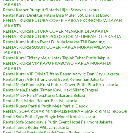
JAKARTA
Rental Karpet Rumput Sintetis Hijau Senayan Jakpus
Rental Kursi Direktur Hitam Bisa Muter 360 Derajat Bogor
RENTAL KURSI FUTURA COVER HARGA EKONOMIS WILAYAH
JAKARTA
RENTAL KURSI FUTURA COVER MENARIK DI JAKARTA
RENTAL KURSI FUTURA POLOS STOK MELIMPAH DI JAKARTA
Rental Kursi Kuliah Event DI Aula Markas TNI Bandung
RENTAL KURSI SUSUN COVER HARGA MURAH WILAYAH
JAKARTA
Rental Kursi Tiffany,Meja Kotak Taplak Tebar Putih Jakpus
RENTAL KURSI VIP KAYU PRABOWO HARGA MURAH DI
JAKARTA
Rental Kursi VIP Olivia,Tiffany Bahan Acrylic Dan Kayu Jakarta
Rental Kursi VIP Tiffany Gold Event Kemenhan Jakarta
Rental Meja Bundar,Kursi Futura Cover Putih Pita Biru Jakarta
Rental Meja,Bangku Taman Kayu Kaki Silang Tangsel
Rental Misty Fan,Meja,Kursi Cikarang Bekasi
Rental Partisi dan Banner Partisi Jakarta
Rental Ruang Partisi Putih,Meja Partisi Depok
RENTAL SOFA KOTAK MINIMALIS MURAH SIAP KIRIM DI BOGOR
Rental Sofa Putih Type Single Model Kotak Jakarta
Rental Sofa Scandinavia Putih Event Hotel Fairmont Jakarta
Rental Tenda Roder Wilayah Jakarta
Rental Toilet Portable,Partisi,Tenda Roder Jakarta