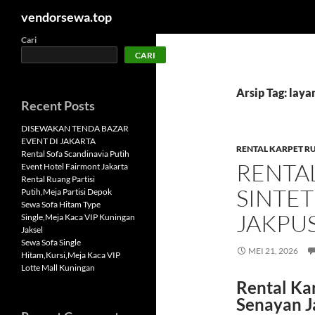
Cari
vendorsewa.top
Langsung
Cari
CARI
ke
isi
Arsip Tag: laya
Recent Posts
DISEWAKAN TENDA BAZAR
EVENT DI JAKARTA
RENTAL KARPET RU
Rental Sofa Scandinavia Putih
RENTA
Event Hotel Fairmont Jakarta
Rental Ruang Partisi
SINTET
Putih,Meja Partisi Depok
Sewa Sofa Hitam Type
JAKPU
Single,Meja Kaca VIP Kuningan
Jaksel
Sewa Sofa Single
MEI 21, 2026
Hitam,Kursi,Meja Kaca VIP
Lotte Mall Kuningan
Rental Ka
Senayan J