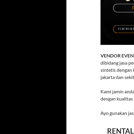
VENDOR EVEN
dibidang jasa p
sintetis dengan 
jakarta dan seki
Kami jamin anda
dengan kualitas
Ayo gunakan jas
RENTAL