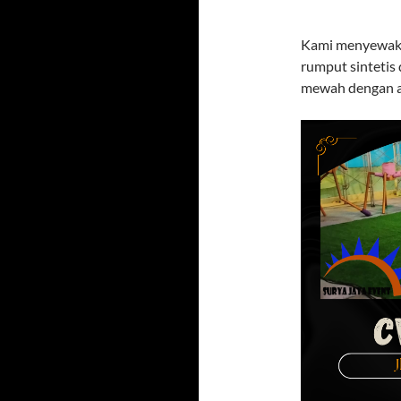
Kami menyewakan
rumput sintetis
mewah dengan a