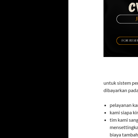
untuk sistem pe
dibayarkan pada
pelayanan ka
kami siapa k
tim kami san
mensettingka
biaya tambaha