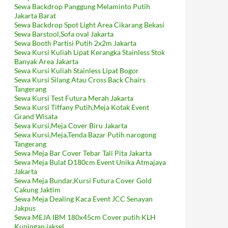
Sewa Backdrop Panggung Melaminto Putih
Jakarta Barat
Sewa Backdrop Spot Light Area Cikarang Bekasi
Sewa Barstool,Sofa oval Jakarta
Sewa Booth Partisi Putih 2x2m Jakarta
Sewa Kursi Kuliah Lipat Kerangka Stainless Stok
Banyak Area Jakarta
Sewa Kursi Kuliah Stainless Lipat Bogor
Sewa Kursi Silang Atau Cross Back Chairs
Tangerang
Sewa Kursi Test Futura Merah Jakarta
Sewa Kursi Tiffany Putih,Meja Kotak Event
Grand Wisata
Sewa Kursi,Meja Cover Biru Jakarta
Sewa Kursi,Meja,Tenda Bazar Putih narogong
Tangerang
Sewa Meja Bar Cover Tebar Tali Pita Jakarta
Sewa Meja Bulat D180cm Event Unika Atmajaya
Jakarta
Sewa Meja Bundar,Kursi Futura Cover Gold
Cakung Jaktim
Sewa Meja Dealing Kaca Event JCC Senayan
Jakpus
Sewa MEJA IBM 180x45cm Cover putih KLH
Kuningan jaksel