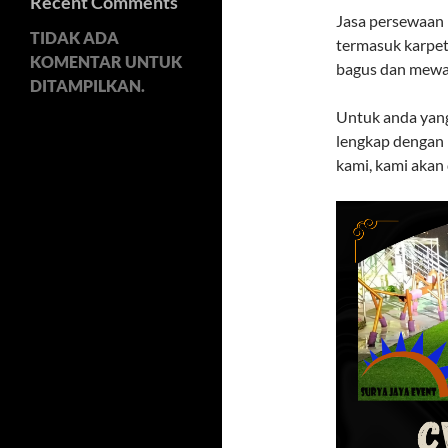
Recent Comments
Jasa persewaan 
TIDAK ADA
termasuk karpet
KOMENTAR UNTUK
bagus dan mewa
DITAMPILKAN.
Untuk anda yan
lengkap dengan 
kami, kami akan