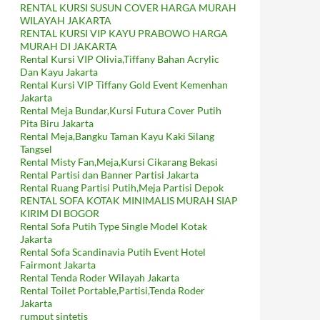
RENTAL KURSI SUSUN COVER HARGA MURAH
WILAYAH JAKARTA
RENTAL KURSI VIP KAYU PRABOWO HARGA
MURAH DI JAKARTA
Rental Kursi VIP Olivia,Tiffany Bahan Acrylic
Dan Kayu Jakarta
Rental Kursi VIP Tiffany Gold Event Kemenhan
Jakarta
Rental Meja Bundar,Kursi Futura Cover Putih
Pita Biru Jakarta
Rental Meja,Bangku Taman Kayu Kaki Silang
Tangsel
Rental Misty Fan,Meja,Kursi Cikarang Bekasi
Rental Partisi dan Banner Partisi Jakarta
Rental Ruang Partisi Putih,Meja Partisi Depok
RENTAL SOFA KOTAK MINIMALIS MURAH SIAP
KIRIM DI BOGOR
Rental Sofa Putih Type Single Model Kotak
Jakarta
Rental Sofa Scandinavia Putih Event Hotel
Fairmont Jakarta
Rental Tenda Roder Wilayah Jakarta
Rental Toilet Portable,Partisi,Tenda Roder
Jakarta
rumput sintetis