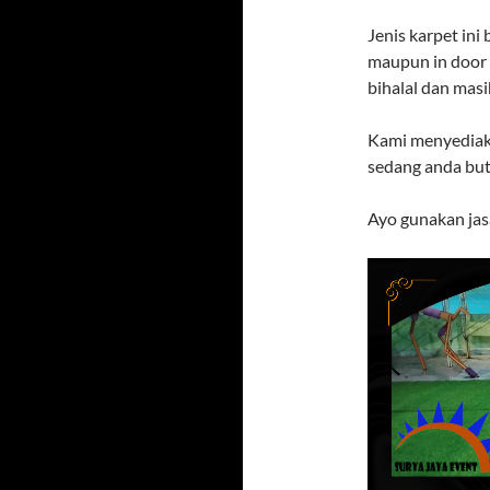
Jenis karpet ini
maupun in door s
bihalal dan masi
Kami menyediak
sedang anda but
Ayo gunakan jas