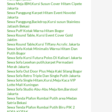
Sewa Meja IBM,Kursi Susun Cover Hitam Cipete
Jakarta
Sewa Panggung Karpet Hitam Event Novotel
Jakarta
Sewa Panggung,Backdrop,Kursi susun Stainless
Jatiasih Bekasi
Sewa Puff Kotak Warna Hitam Bogor
Sewa Round Table, Kursi Event Cover Gold
Jaktim
Sewa Round Table,Kursi Tiffany Acrylic Jakarta
Sewa Sofa Kotak Minimalis Warna Hitam Dan
Putih Bogor
Sewa Sofa Kursi Futura Polos Di Kalisari Jakarta
Sewa Sofa Lesehan putih,karpet Permadani
Merah Jakarta
Sewa Sofa Out Door Plus Meja Kaki Silang Bogor
Sewa Sofa Retro Triple Dan Single Putih Jakarta
Sewa Sofa Single Hitam,Kursi,Meja Kaca VIP
Lotte Mall Kuningan
Sewa Sofa Studio Abu-Abu Meja Ibm,Barstool
Jakarta
Sewa Tenda Plafon Rumbai Putih area Medan
Satria Bekasi
Sewa Tenda Plafon Rumbai Putih Biru PIK 2
SOFA KOTAK