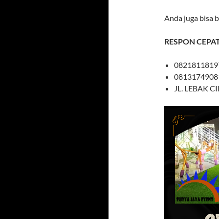
Anda juga bisa 
RESPON CEPA
0821811819
0813174908
JL. LEBAK 