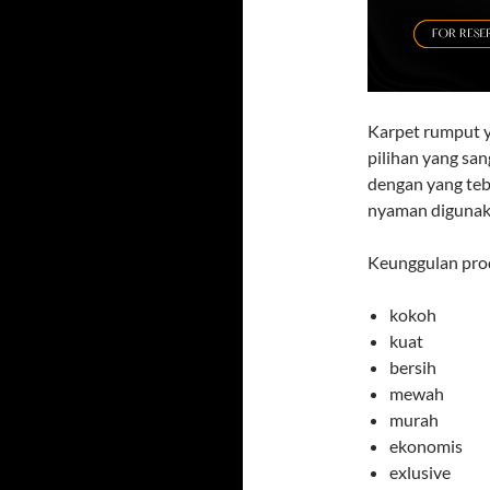
Karpet rumput y
pilihan yang sa
dengan yang teb
nyaman digunak
Keunggulan prod
kokoh
kuat
bersih
mewah
murah
ekonomis
exlusive