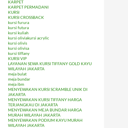
KARPET
KARPET PERMADANI
KURSI
KURSI CROSSBACK
kursi furura
kursi futura
kursi kuliah
kursi oliviakursi acrylic
kursi olivis
kursi olivisa
kursi tiffany
KURSI VIP
LAYANAN SEWA KURSI TIFFANY GOLD KAYU
WILAYAH JAKARTA
meja bulat
meja bundar
meja ibm
MENYEWAKAN KURSI SCRAMBLE UNIK DI
JAKARTA
MENYEWAKAN KURSI TIFFANY HARGA
TERJANGKAU DI JAKARTA
MENYEWAKAN MEJA BUNDAR HARGA
MURAH WILAYAH JAKARTA
MENYEWAKAN PODIUM KAYU MURAH
WILAYAH JAKARTA