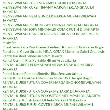
MENYEWAKAN KURSI SCRAMBLE UNIK DI JAKARTA
MENYEWAKAN KURSI TIFFANY HARGA TERJANGKAU DI
JAKARTA
MENYEWAKAN MEJA BUNDAR HARGA MURAH WILAYAH
JAKARTA
MENYEWAKAN PODIUM KAYU MURAH WILAYAH JAKARTA
MENYEWAKAN SOFA MINIMALIS KOTAK PUTIH DI JAKARTA
MENYEWAKAN TIANG BENDERA HARGA EKONOMIS AREA
JAKARTA
misty fan
Pusat Sewa Kaca Rias Frame Stainless Ukuran Full Body area Bogor
Renal kursi Cover Stretch, MEJA KOTAK Maketing Galeri Grandwis
Rental Barstool Senderan hitam Jakarta
Rental Cermin Rias Portable Hitam Area Jakarta
RENTAL KARPET PERMADANI MEWAH SIAP KIRIM AREA
JAKARTA
Rental Karpet Rumput Sintetis Hijau Senayan Jakpus
Rental Kursi Direktur Hitam Bisa Muter 360 Derajat Bogor
RENTAL KURSI FUTURA COVER HARGA EKONOMIS WILAYAH
JAKARTA
RENTAL KURSI FUTURA COVER MENARIK DI JAKARTA
RENTAL KURSI FUTURA POLOS STOK MELIMPAH DI JAKARTA
Rental Kursi Kuliah Event DI Aula Markas TNI Bandung
RENTAL KURSI SUSUN COVER HARGA MURAH WILAYAH
JAKARTA