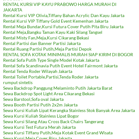
RENTAL KURSI VIP KAYU PRABOWO HARGA MURAH DI
JAKARTA
Rental Kursi VIP Olivia,Tiffany Bahan Acrylic Dan Kayu Jakarta
Rental Kursi VIP Tiffany Gold Event Kemenhan Jakarta
Rental Meja Bundar,Kursi Futura Cover Putih Pita Biru Jakarta
Rental Meja,Bangku Taman Kayu Kaki Silang Tangsel
Rental Misty Fan,Meja,Kursi Cikarang Bekasi
Rental Partisi dan Banner Partisi Jakarta
Rental Ruang Partisi Putih,Meja Partisi Depok
RENTAL SOFA KOTAK MINIMALIS MURAH SIAP KIRIM DI BOGOR
Rental Sofa Putih Type Single Model Kotak Jakarta
Rental Sofa Scandinavia Putih Event Hotel Fairmont Jakarta
Rental Tenda Roder Wilayah Jakarta
Rental Toilet Portable,Partisi,Tenda Roder Jakarta
rumput sintetis
Sewa Backdrop Panggung Melaminto Putih Jakarta Barat
Sewa Backdrop Spot Light Area Cikarang Bekasi
Sewa Barstool,Sofa oval Jakarta
Sewa Booth Partisi Putih 2x2m Jakarta
Sewa Kursi Kuliah Lipat Kerangka Stainless Stok Banyak Area Jakarta
Sewa Kursi Kuliah Stainless Lipat Bogor
Sewa Kursi Silang Atau Cross Back Chairs Tangerang
Sewa Kursi Test Futura Merah Jakarta
Sewa Kursi Tiffany Putih,Meja Kotak Event Grand Wisata
Sewa Kursi,Meja Cover Biru Jakarta