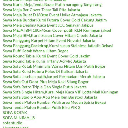
Sewa Kursi,Meja,Tenda Bazar Putih narogong Tangerang
Sewa Meja Bar Cover Tebar Tali Pita Jakarta
Sewa Meja Bulat D180cm Event Unika Atmajaya Jakarta
Sewa Meja Bundar,Kursi Futura Cover Gold Cakung Jaktim
Sewa Meja Dealing Kaca Event JCC Senayan Jakpus
Sewa MEJA IBM 180x45cm Cover putih KLH Kuningan jaksel
Sewa Meja IBM,Kursi Susun Cover Hitam Cipete Jakarta
Sewa Panggung Karpet Hitam Event Novotel Jakarta
Sewa Panggung,Backdrop,Kursi susun Stainless Jatiasih Bekasi
Sewa Puff Kotak Warna Hitam Bogor
Sewa Round Table, Kursi Event Cover Gold Jaktim
Sewa Round Table,Kursi Tiffany Acrylic Jakarta
Sewa Sofa Kotak Minimalis Warna Hitam Dan Putih Bogor
Sewa Sofa Kursi Futura Polos Di Kalisari Jakarta
Sewa Sofa Lesehan putih,karpet Permadani Merah Jakarta
Sewa Sofa Out Door Plus Meja Kaki Silang Bogor
Sewa Sofa Retro Triple Dan Single Putih Jakarta
Sewa Sofa Single Hitam,Kursi,Meja Kaca VIP Lotte Mall Kuningan
Sewa Sofa Studio Abu-Abu Meja Ibm,Barstool Jakarta
Sewa Tenda Plafon Rumbai Putih area Medan Satria Bekasi
Sewa Tenda Plafon Rumbai Putih Biru PIK 2
SOFA KOTAK
SOFA MINIMALIS
sofa studio
Uncategorized