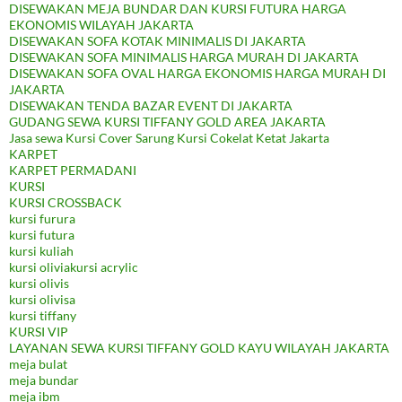
DISEWAKAN MEJA BUNDAR DAN KURSI FUTURA HARGA
EKONOMIS WILAYAH JAKARTA
DISEWAKAN SOFA KOTAK MINIMALIS DI JAKARTA
DISEWAKAN SOFA MINIMALIS HARGA MURAH DI JAKARTA
DISEWAKAN SOFA OVAL HARGA EKONOMIS HARGA MURAH DI
JAKARTA
DISEWAKAN TENDA BAZAR EVENT DI JAKARTA
GUDANG SEWA KURSI TIFFANY GOLD AREA JAKARTA
Jasa sewa Kursi Cover Sarung Kursi Cokelat Ketat Jakarta
KARPET
KARPET PERMADANI
KURSI
KURSI CROSSBACK
kursi furura
kursi futura
kursi kuliah
kursi oliviakursi acrylic
kursi olivis
kursi olivisa
kursi tiffany
KURSI VIP
LAYANAN SEWA KURSI TIFFANY GOLD KAYU WILAYAH JAKARTA
meja bulat
meja bundar
meja ibm