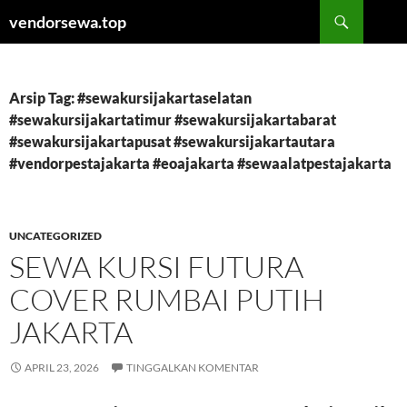
Langsung
Cari
vendorsewa.top
ke
isi
Arsip Tag: #sewakursijakartaselatan
#sewakursijakartatimur #sewakursijakartabarat
#sewakursijakartapusat #sewakursijakartautara
#vendorpestajakarta #eoajakarta #sewaalatpestajakarta
UNCATEGORIZED
SEWA KURSI FUTURA
COVER RUMBAI PUTIH
JAKARTA
APRIL 23, 2026
TINGGALKAN KOMENTAR