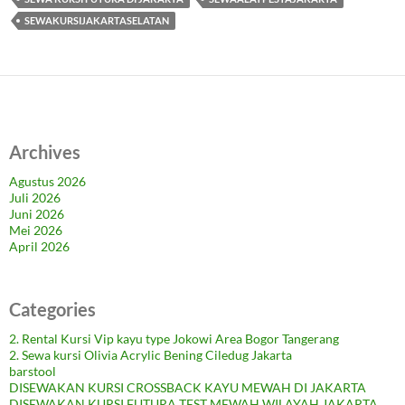
SEWAKURSIJAKARTASELATAN
Archives
Agustus 2026
Juli 2026
Juni 2026
Mei 2026
April 2026
Categories
2. Rental Kursi Vip kayu type Jokowi Area Bogor Tangerang
2. Sewa kursi Olivia Acrylic Bening Ciledug Jakarta
barstool
DISEWAKAN KURSI CROSSBACK KAYU MEWAH DI JAKARTA
DISEWAKAN KURSI FUTURA TEST MEWAH WILAYAH JAKARTA