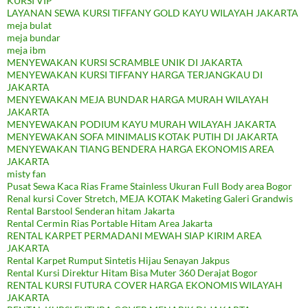
KURSI VIP
LAYANAN SEWA KURSI TIFFANY GOLD KAYU WILAYAH JAKARTA
meja bulat
meja bundar
meja ibm
MENYEWAKAN KURSI SCRAMBLE UNIK DI JAKARTA
MENYEWAKAN KURSI TIFFANY HARGA TERJANGKAU DI
JAKARTA
MENYEWAKAN MEJA BUNDAR HARGA MURAH WILAYAH
JAKARTA
MENYEWAKAN PODIUM KAYU MURAH WILAYAH JAKARTA
MENYEWAKAN SOFA MINIMALIS KOTAK PUTIH DI JAKARTA
MENYEWAKAN TIANG BENDERA HARGA EKONOMIS AREA
JAKARTA
misty fan
Pusat Sewa Kaca Rias Frame Stainless Ukuran Full Body area Bogor
Renal kursi Cover Stretch, MEJA KOTAK Maketing Galeri Grandwis
Rental Barstool Senderan hitam Jakarta
Rental Cermin Rias Portable Hitam Area Jakarta
RENTAL KARPET PERMADANI MEWAH SIAP KIRIM AREA
JAKARTA
Rental Karpet Rumput Sintetis Hijau Senayan Jakpus
Rental Kursi Direktur Hitam Bisa Muter 360 Derajat Bogor
RENTAL KURSI FUTURA COVER HARGA EKONOMIS WILAYAH
JAKARTA