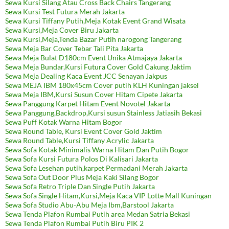
Sewa Kursi Silang Atau Cross Back Chairs Tangerang
Sewa Kursi Test Futura Merah Jakarta
Sewa Kursi Tiffany Putih,Meja Kotak Event Grand Wisata
Sewa Kursi,Meja Cover Biru Jakarta
Sewa Kursi,Meja,Tenda Bazar Putih narogong Tangerang
Sewa Meja Bar Cover Tebar Tali Pita Jakarta
Sewa Meja Bulat D180cm Event Unika Atmajaya Jakarta
Sewa Meja Bundar,Kursi Futura Cover Gold Cakung Jaktim
Sewa Meja Dealing Kaca Event JCC Senayan Jakpus
Sewa MEJA IBM 180x45cm Cover putih KLH Kuningan jaksel
Sewa Meja IBM,Kursi Susun Cover Hitam Cipete Jakarta
Sewa Panggung Karpet Hitam Event Novotel Jakarta
Sewa Panggung,Backdrop,Kursi susun Stainless Jatiasih Bekasi
Sewa Puff Kotak Warna Hitam Bogor
Sewa Round Table, Kursi Event Cover Gold Jaktim
Sewa Round Table,Kursi Tiffany Acrylic Jakarta
Sewa Sofa Kotak Minimalis Warna Hitam Dan Putih Bogor
Sewa Sofa Kursi Futura Polos Di Kalisari Jakarta
Sewa Sofa Lesehan putih,karpet Permadani Merah Jakarta
Sewa Sofa Out Door Plus Meja Kaki Silang Bogor
Sewa Sofa Retro Triple Dan Single Putih Jakarta
Sewa Sofa Single Hitam,Kursi,Meja Kaca VIP Lotte Mall Kuningan
Sewa Sofa Studio Abu-Abu Meja Ibm,Barstool Jakarta
Sewa Tenda Plafon Rumbai Putih area Medan Satria Bekasi
Sewa Tenda Plafon Rumbai Putih Biru PIK 2