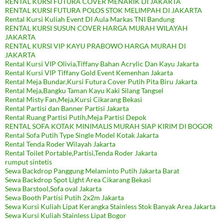
RENTAL KURSI FUTURA COVER MENARIK DI JAKARTA
RENTAL KURSI FUTURA POLOS STOK MELIMPAH DI JAKARTA
Rental Kursi Kuliah Event DI Aula Markas TNI Bandung
RENTAL KURSI SUSUN COVER HARGA MURAH WILAYAH
JAKARTA
RENTAL KURSI VIP KAYU PRABOWO HARGA MURAH DI
JAKARTA
Rental Kursi VIP Olivia,Tiffany Bahan Acrylic Dan Kayu Jakarta
Rental Kursi VIP Tiffany Gold Event Kemenhan Jakarta
Rental Meja Bundar,Kursi Futura Cover Putih Pita Biru Jakarta
Rental Meja,Bangku Taman Kayu Kaki Silang Tangsel
Rental Misty Fan,Meja,Kursi Cikarang Bekasi
Rental Partisi dan Banner Partisi Jakarta
Rental Ruang Partisi Putih,Meja Partisi Depok
RENTAL SOFA KOTAK MINIMALIS MURAH SIAP KIRIM DI BOGOR
Rental Sofa Putih Type Single Model Kotak Jakarta
Rental Tenda Roder Wilayah Jakarta
Rental Toilet Portable,Partisi,Tenda Roder Jakarta
rumput sintetis
Sewa Backdrop Panggung Melaminto Putih Jakarta Barat
Sewa Backdrop Spot Light Area Cikarang Bekasi
Sewa Barstool,Sofa oval Jakarta
Sewa Booth Partisi Putih 2x2m Jakarta
Sewa Kursi Kuliah Lipat Kerangka Stainless Stok Banyak Area Jakarta
Sewa Kursi Kuliah Stainless Lipat Bogor