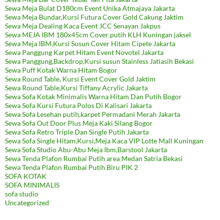
Sewa Meja Bulat D180cm Event Unika Atmajaya Jakarta
Sewa Meja Bundar,Kursi Futura Cover Gold Cakung Jaktim
Sewa Meja Dealing Kaca Event JCC Senayan Jakpus
Sewa MEJA IBM 180x45cm Cover putih KLH Kuningan jaksel
Sewa Meja IBM,Kursi Susun Cover Hitam Cipete Jakarta
Sewa Panggung Karpet Hitam Event Novotel Jakarta
Sewa Panggung,Backdrop,Kursi susun Stainless Jatiasih Bekasi
Sewa Puff Kotak Warna Hitam Bogor
Sewa Round Table, Kursi Event Cover Gold Jaktim
Sewa Round Table,Kursi Tiffany Acrylic Jakarta
Sewa Sofa Kotak Minimalis Warna Hitam Dan Putih Bogor
Sewa Sofa Kursi Futura Polos Di Kalisari Jakarta
Sewa Sofa Lesehan putih,karpet Permadani Merah Jakarta
Sewa Sofa Out Door Plus Meja Kaki Silang Bogor
Sewa Sofa Retro Triple Dan Single Putih Jakarta
Sewa Sofa Single Hitam,Kursi,Meja Kaca VIP Lotte Mall Kuningan
Sewa Sofa Studio Abu-Abu Meja Ibm,Barstool Jakarta
Sewa Tenda Plafon Rumbai Putih area Medan Satria Bekasi
Sewa Tenda Plafon Rumbai Putih Biru PIK 2
SOFA KOTAK
SOFA MINIMALIS
sofa studio
Uncategorized