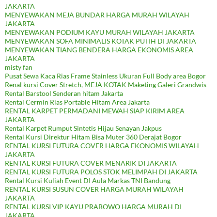
JAKARTA
MENYEWAKAN MEJA BUNDAR HARGA MURAH WILAYAH
JAKARTA
MENYEWAKAN PODIUM KAYU MURAH WILAYAH JAKARTA
MENYEWAKAN SOFA MINIMALIS KOTAK PUTIH DI JAKARTA
MENYEWAKAN TIANG BENDERA HARGA EKONOMIS AREA
JAKARTA
misty fan
Pusat Sewa Kaca Rias Frame Stainless Ukuran Full Body area Bogor
Renal kursi Cover Stretch, MEJA KOTAK Maketing Galeri Grandwis
Rental Barstool Senderan hitam Jakarta
Rental Cermin Rias Portable Hitam Area Jakarta
RENTAL KARPET PERMADANI MEWAH SIAP KIRIM AREA
JAKARTA
Rental Karpet Rumput Sintetis Hijau Senayan Jakpus
Rental Kursi Direktur Hitam Bisa Muter 360 Derajat Bogor
RENTAL KURSI FUTURA COVER HARGA EKONOMIS WILAYAH
JAKARTA
RENTAL KURSI FUTURA COVER MENARIK DI JAKARTA
RENTAL KURSI FUTURA POLOS STOK MELIMPAH DI JAKARTA
Rental Kursi Kuliah Event DI Aula Markas TNI Bandung
RENTAL KURSI SUSUN COVER HARGA MURAH WILAYAH
JAKARTA
RENTAL KURSI VIP KAYU PRABOWO HARGA MURAH DI
JAKARTA