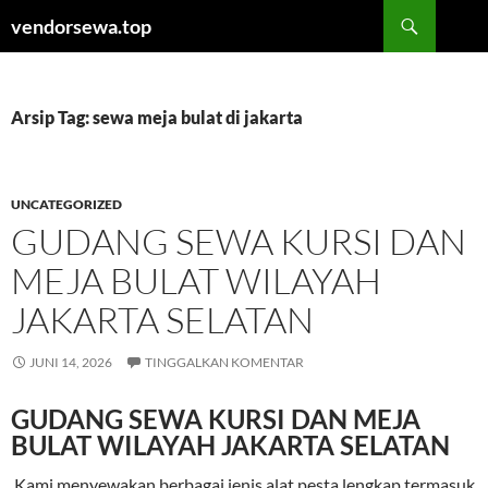
Langsung
Cari
vendorsewa.top
ke
isi
Arsip Tag: sewa meja bulat di jakarta
UNCATEGORIZED
GUDANG SEWA KURSI DAN
MEJA BULAT WILAYAH
JAKARTA SELATAN
JUNI 14, 2026
TINGGALKAN KOMENTAR
GUDANG SEWA KURSI DAN MEJA
BULAT WILAYAH JAKARTA SELATAN
Kami menyewakan berbagai jenis alat pesta lengkap termasuk