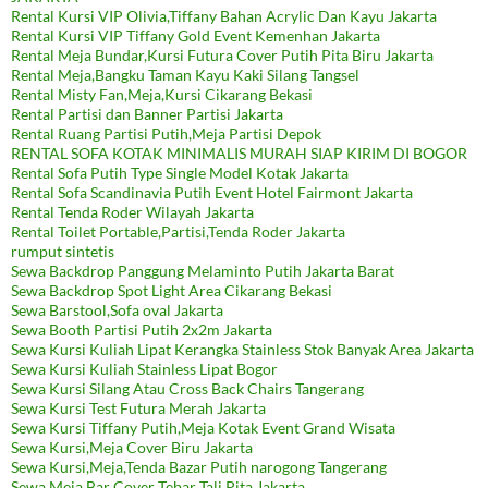
Rental Kursi VIP Olivia,Tiffany Bahan Acrylic Dan Kayu Jakarta
Rental Kursi VIP Tiffany Gold Event Kemenhan Jakarta
Rental Meja Bundar,Kursi Futura Cover Putih Pita Biru Jakarta
Rental Meja,Bangku Taman Kayu Kaki Silang Tangsel
Rental Misty Fan,Meja,Kursi Cikarang Bekasi
Rental Partisi dan Banner Partisi Jakarta
Rental Ruang Partisi Putih,Meja Partisi Depok
RENTAL SOFA KOTAK MINIMALIS MURAH SIAP KIRIM DI BOGOR
Rental Sofa Putih Type Single Model Kotak Jakarta
Rental Sofa Scandinavia Putih Event Hotel Fairmont Jakarta
Rental Tenda Roder Wilayah Jakarta
Rental Toilet Portable,Partisi,Tenda Roder Jakarta
rumput sintetis
Sewa Backdrop Panggung Melaminto Putih Jakarta Barat
Sewa Backdrop Spot Light Area Cikarang Bekasi
Sewa Barstool,Sofa oval Jakarta
Sewa Booth Partisi Putih 2x2m Jakarta
Sewa Kursi Kuliah Lipat Kerangka Stainless Stok Banyak Area Jakarta
Sewa Kursi Kuliah Stainless Lipat Bogor
Sewa Kursi Silang Atau Cross Back Chairs Tangerang
Sewa Kursi Test Futura Merah Jakarta
Sewa Kursi Tiffany Putih,Meja Kotak Event Grand Wisata
Sewa Kursi,Meja Cover Biru Jakarta
Sewa Kursi,Meja,Tenda Bazar Putih narogong Tangerang
Sewa Meja Bar Cover Tebar Tali Pita Jakarta