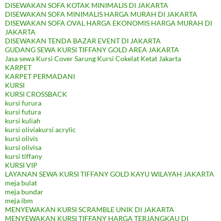
DISEWAKAN SOFA KOTAK MINIMALIS DI JAKARTA
DISEWAKAN SOFA MINIMALIS HARGA MURAH DI JAKARTA
DISEWAKAN SOFA OVAL HARGA EKONOMIS HARGA MURAH DI
JAKARTA
DISEWAKAN TENDA BAZAR EVENT DI JAKARTA
GUDANG SEWA KURSI TIFFANY GOLD AREA JAKARTA
Jasa sewa Kursi Cover Sarung Kursi Cokelat Ketat Jakarta
KARPET
KARPET PERMADANI
KURSI
KURSI CROSSBACK
kursi furura
kursi futura
kursi kuliah
kursi oliviakursi acrylic
kursi olivis
kursi olivisa
kursi tiffany
KURSI VIP
LAYANAN SEWA KURSI TIFFANY GOLD KAYU WILAYAH JAKARTA
meja bulat
meja bundar
meja ibm
MENYEWAKAN KURSI SCRAMBLE UNIK DI JAKARTA
MENYEWAKAN KURSI TIFFANY HARGA TERJANGKAU DI