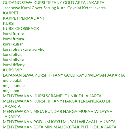
GUDANG SEWA KURSI TIFFANY GOLD AREA JAKARTA
Jasa sewa Kursi Cover Sarung Kursi Cokelat Ketat Jakarta
KARPET
KARPET PERMADANI
KURSI
KURSI CROSSBACK
kursi furura
kursi futura
kursi kuliah
kursi oliviakursi acrylic
kursi olivis
kursi olivisa
kursi tiffany
KURSI VIP
LAYANAN SEWA KURSI TIFFANY GOLD KAYU WILAYAH JAKARTA
meja bulat
meja bundar
meja ibm
MENYEWAKAN KURSI SCRAMBLE UNIK DI JAKARTA
MENYEWAKAN KURSI TIFFANY HARGA TERJANGKAU DI
JAKARTA
MENYEWAKAN MEJA BUNDAR HARGA MURAH WILAYAH
JAKARTA
MENYEWAKAN PODIUM KAYU MURAH WILAYAH JAKARTA
MENYEWAKAN SOFA MINIMALIS KOTAK PUTIH DI JAKARTA