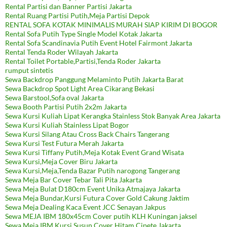
Rental Partisi dan Banner Partisi Jakarta
Rental Ruang Partisi Putih,Meja Partisi Depok
RENTAL SOFA KOTAK MINIMALIS MURAH SIAP KIRIM DI BOGOR
Rental Sofa Putih Type Single Model Kotak Jakarta
Rental Sofa Scandinavia Putih Event Hotel Fairmont Jakarta
Rental Tenda Roder Wilayah Jakarta
Rental Toilet Portable,Partisi,Tenda Roder Jakarta
rumput sintetis
Sewa Backdrop Panggung Melaminto Putih Jakarta Barat
Sewa Backdrop Spot Light Area Cikarang Bekasi
Sewa Barstool,Sofa oval Jakarta
Sewa Booth Partisi Putih 2x2m Jakarta
Sewa Kursi Kuliah Lipat Kerangka Stainless Stok Banyak Area Jakarta
Sewa Kursi Kuliah Stainless Lipat Bogor
Sewa Kursi Silang Atau Cross Back Chairs Tangerang
Sewa Kursi Test Futura Merah Jakarta
Sewa Kursi Tiffany Putih,Meja Kotak Event Grand Wisata
Sewa Kursi,Meja Cover Biru Jakarta
Sewa Kursi,Meja,Tenda Bazar Putih narogong Tangerang
Sewa Meja Bar Cover Tebar Tali Pita Jakarta
Sewa Meja Bulat D180cm Event Unika Atmajaya Jakarta
Sewa Meja Bundar,Kursi Futura Cover Gold Cakung Jaktim
Sewa Meja Dealing Kaca Event JCC Senayan Jakpus
Sewa MEJA IBM 180x45cm Cover putih KLH Kuningan jaksel
Sewa Meja IBM,Kursi Susun Cover Hitam Cipete Jakarta