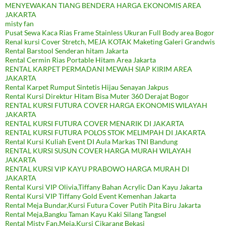
MENYEWAKAN TIANG BENDERA HARGA EKONOMIS AREA
JAKARTA
misty fan
Pusat Sewa Kaca Rias Frame Stainless Ukuran Full Body area Bogor
Renal kursi Cover Stretch, MEJA KOTAK Maketing Galeri Grandwis
Rental Barstool Senderan hitam Jakarta
Rental Cermin Rias Portable Hitam Area Jakarta
RENTAL KARPET PERMADANI MEWAH SIAP KIRIM AREA
JAKARTA
Rental Karpet Rumput Sintetis Hijau Senayan Jakpus
Rental Kursi Direktur Hitam Bisa Muter 360 Derajat Bogor
RENTAL KURSI FUTURA COVER HARGA EKONOMIS WILAYAH
JAKARTA
RENTAL KURSI FUTURA COVER MENARIK DI JAKARTA
RENTAL KURSI FUTURA POLOS STOK MELIMPAH DI JAKARTA
Rental Kursi Kuliah Event DI Aula Markas TNI Bandung
RENTAL KURSI SUSUN COVER HARGA MURAH WILAYAH
JAKARTA
RENTAL KURSI VIP KAYU PRABOWO HARGA MURAH DI
JAKARTA
Rental Kursi VIP Olivia,Tiffany Bahan Acrylic Dan Kayu Jakarta
Rental Kursi VIP Tiffany Gold Event Kemenhan Jakarta
Rental Meja Bundar,Kursi Futura Cover Putih Pita Biru Jakarta
Rental Meja,Bangku Taman Kayu Kaki Silang Tangsel
Rental Misty Fan,Meja,Kursi Cikarang Bekasi