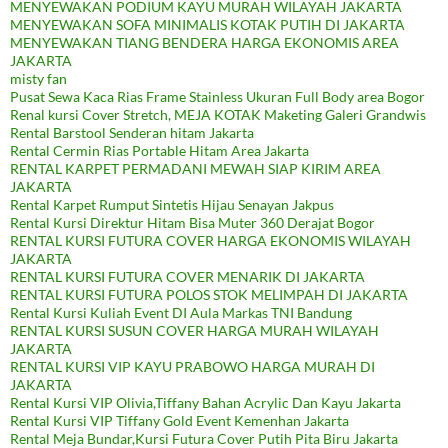
MENYEWAKAN PODIUM KAYU MURAH WILAYAH JAKARTA
MENYEWAKAN SOFA MINIMALIS KOTAK PUTIH DI JAKARTA
MENYEWAKAN TIANG BENDERA HARGA EKONOMIS AREA
JAKARTA
misty fan
Pusat Sewa Kaca Rias Frame Stainless Ukuran Full Body area Bogor
Renal kursi Cover Stretch, MEJA KOTAK Maketing Galeri Grandwis
Rental Barstool Senderan hitam Jakarta
Rental Cermin Rias Portable Hitam Area Jakarta
RENTAL KARPET PERMADANI MEWAH SIAP KIRIM AREA
JAKARTA
Rental Karpet Rumput Sintetis Hijau Senayan Jakpus
Rental Kursi Direktur Hitam Bisa Muter 360 Derajat Bogor
RENTAL KURSI FUTURA COVER HARGA EKONOMIS WILAYAH
JAKARTA
RENTAL KURSI FUTURA COVER MENARIK DI JAKARTA
RENTAL KURSI FUTURA POLOS STOK MELIMPAH DI JAKARTA
Rental Kursi Kuliah Event DI Aula Markas TNI Bandung
RENTAL KURSI SUSUN COVER HARGA MURAH WILAYAH
JAKARTA
RENTAL KURSI VIP KAYU PRABOWO HARGA MURAH DI
JAKARTA
Rental Kursi VIP Olivia,Tiffany Bahan Acrylic Dan Kayu Jakarta
Rental Kursi VIP Tiffany Gold Event Kemenhan Jakarta
Rental Meja Bundar,Kursi Futura Cover Putih Pita Biru Jakarta