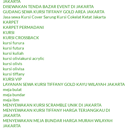
JAKARTA
DISEWAKAN TENDA BAZAR EVENT DI JAKARTA
GUDANG SEWA KURSI TIFFANY GOLD AREA JAKARTA
Jasa sewa Kursi Cover Sarung Kursi Cokelat Ketat Jakarta
KARPET
KARPET PERMADANI
KURSI
KURSI CROSSBACK
kursi furura
kursi futura
kursi kuliah
kursi oliviakursi acrylic
kursi olivis
kursi olivisa
kursi tiffany
KURSI VIP
LAYANAN SEWA KURSI TIFFANY GOLD KAYU WILAYAH JAKARTA
meja bulat
meja bundar
meja ibm
MENYEWAKAN KURSI SCRAMBLE UNIK DI JAKARTA
MENYEWAKAN KURSI TIFFANY HARGA TERJANGKAU DI
JAKARTA
MENYEWAKAN MEJA BUNDAR HARGA MURAH WILAYAH
JAKARTA