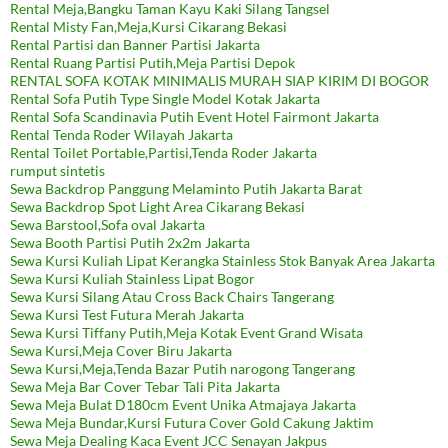
Rental Meja,Bangku Taman Kayu Kaki Silang Tangsel
Rental Misty Fan,Meja,Kursi Cikarang Bekasi
Rental Partisi dan Banner Partisi Jakarta
Rental Ruang Partisi Putih,Meja Partisi Depok
RENTAL SOFA KOTAK MINIMALIS MURAH SIAP KIRIM DI BOGOR
Rental Sofa Putih Type Single Model Kotak Jakarta
Rental Sofa Scandinavia Putih Event Hotel Fairmont Jakarta
Rental Tenda Roder Wilayah Jakarta
Rental Toilet Portable,Partisi,Tenda Roder Jakarta
rumput sintetis
Sewa Backdrop Panggung Melaminto Putih Jakarta Barat
Sewa Backdrop Spot Light Area Cikarang Bekasi
Sewa Barstool,Sofa oval Jakarta
Sewa Booth Partisi Putih 2x2m Jakarta
Sewa Kursi Kuliah Lipat Kerangka Stainless Stok Banyak Area Jakarta
Sewa Kursi Kuliah Stainless Lipat Bogor
Sewa Kursi Silang Atau Cross Back Chairs Tangerang
Sewa Kursi Test Futura Merah Jakarta
Sewa Kursi Tiffany Putih,Meja Kotak Event Grand Wisata
Sewa Kursi,Meja Cover Biru Jakarta
Sewa Kursi,Meja,Tenda Bazar Putih narogong Tangerang
Sewa Meja Bar Cover Tebar Tali Pita Jakarta
Sewa Meja Bulat D180cm Event Unika Atmajaya Jakarta
Sewa Meja Bundar,Kursi Futura Cover Gold Cakung Jaktim
Sewa Meja Dealing Kaca Event JCC Senayan Jakpus