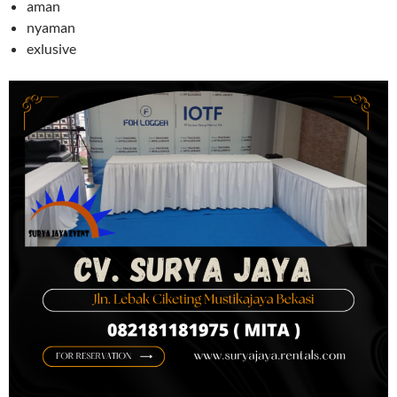
aman
nyaman
exlusive