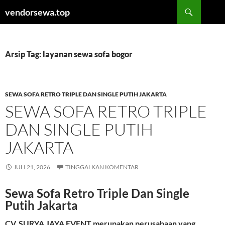
Langsung
Cari
vendorsewa.top
ke
isi
Arsip Tag: layanan sewa sofa bogor
SEWA SOFA RETRO TRIPLE DAN SINGLE PUTIH JAKARTA
SEWA SOFA RETRO TRIPLE
DAN SINGLE PUTIH
JAKARTA
JULI 21, 2026
TINGGALKAN KOMENTAR
Sewa Sofa Retro Triple Dan Single
Putih Jakarta
CV. SURYA JAYA EVENT merupakan perusahaan yang