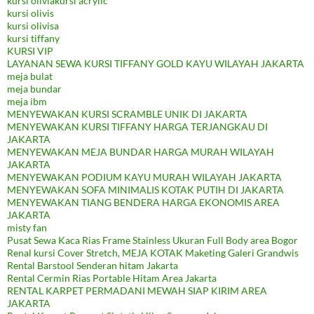
kursi oliviakursi acrylic
kursi olivis
kursi olivisa
kursi tiffany
KURSI VIP
LAYANAN SEWA KURSI TIFFANY GOLD KAYU WILAYAH JAKARTA
meja bulat
meja bundar
meja ibm
MENYEWAKAN KURSI SCRAMBLE UNIK DI JAKARTA
MENYEWAKAN KURSI TIFFANY HARGA TERJANGKAU DI
JAKARTA
MENYEWAKAN MEJA BUNDAR HARGA MURAH WILAYAH
JAKARTA
MENYEWAKAN PODIUM KAYU MURAH WILAYAH JAKARTA
MENYEWAKAN SOFA MINIMALIS KOTAK PUTIH DI JAKARTA
MENYEWAKAN TIANG BENDERA HARGA EKONOMIS AREA
JAKARTA
misty fan
Pusat Sewa Kaca Rias Frame Stainless Ukuran Full Body area Bogor
Renal kursi Cover Stretch, MEJA KOTAK Maketing Galeri Grandwis
Rental Barstool Senderan hitam Jakarta
Rental Cermin Rias Portable Hitam Area Jakarta
RENTAL KARPET PERMADANI MEWAH SIAP KIRIM AREA
JAKARTA